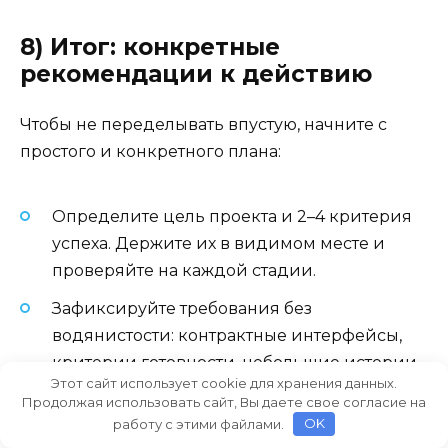
8) Итог: конкретные
рекомендации к действию
Чтобы не переделывать впустую, начните с
простого и конкретного плана:
Определите цель проекта и 2–4 критерия
успеха. Держите их в видимом месте и
проверяйте на каждой стадии.
Зафиксируйте требования без
водянистости: контрактные интерфейсы,
критерии готовности, небольшие истории,
Этот сайт использует cookie для хранения данных.
понятные Acceptance Criteria.
Продолжая использовать сайт, Вы даете свое согласие на
работу с этими файлами.
OK
На старте сформируйте архитектурные