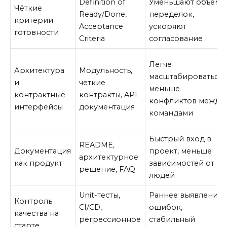
Definition of
Уменьшают объём
Чёткие
Ready/Done,
переделок,
критерии
Acceptance
ускоряют
готовности
Criteria
согласование
Легче
Архитектура
Модульность,
масштабироваться,
и
четкие
меньше
контрактные
контракты, API-
конфликтов между
интерфейсы
документация
командами
Быстрый вход в
README,
Документация
проект, меньше
архитектурное
как продукт
зависимостей от
решение, FAQ
людей
Unit-тесты,
Раннее выявление
Контроль
CI/CD,
ошибок,
качества на
регрессионное
стабильный
старте