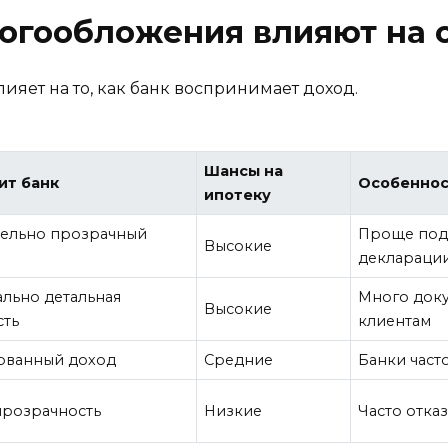
логообложения влияют на 
яет на то, как банк воспринимает доход.
Шансы на
ит банк
Особенно
ипотеку
ельно прозрачный
Проще подт
Высокие
деклараци
льно детальная
Много доку
Высокие
сть
клиентам
ованный доход
Средние
Банки част
прозрачность
Низкие
Часто отка