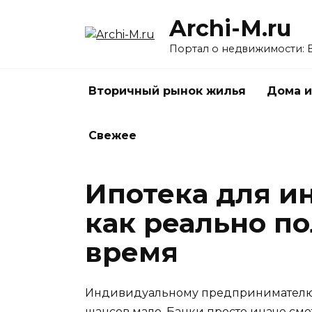
Перейти
Archi-M.ru
к
содержанию
Портал о недвижимости: 
Вторичный рынок жилья
Дома и
Свежее
Ипотека для и
как реально п
время
Индивидуальному предпринимателю вз
шансов мало. Банки просто иначе смо