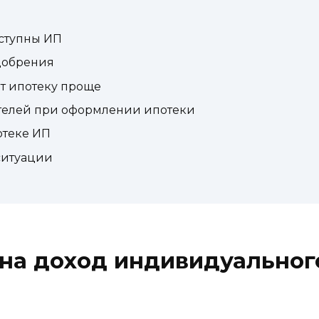
ступны ИП
добрения
т ипотеку проще
елей при оформлении ипотеки
отеке ИП
 ситуации
 на доход индивидуальног