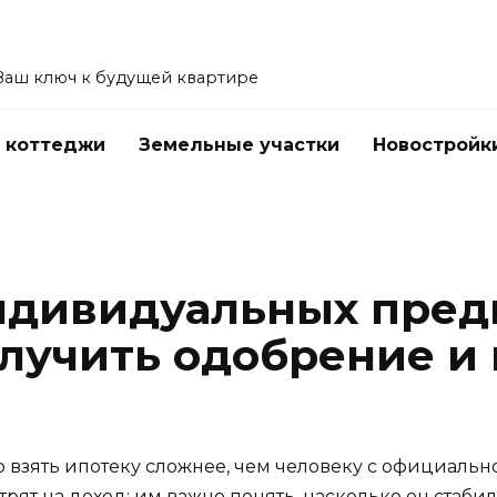
Ваш ключ к будущей квартире
 коттеджи
Земельные участки
Новостройк
ндивидуальных пред
олучить одобрение и 
ять ипотеку сложнее, чем человеку с официальной з
трят на доход: им важно понять, насколько он стаб