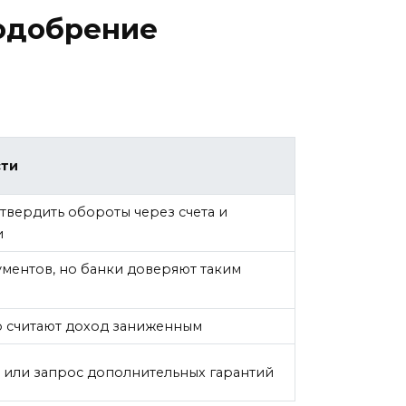
одобрение
сти
вердить обороты через счета и
и
ментов, но банки доверяют таким
о считают доход заниженным
з или запрос дополнительных гарантий