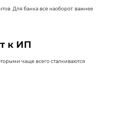
ов. Для банка всё наоборот: важнее
т к ИП
которыми чаще всего сталкиваются