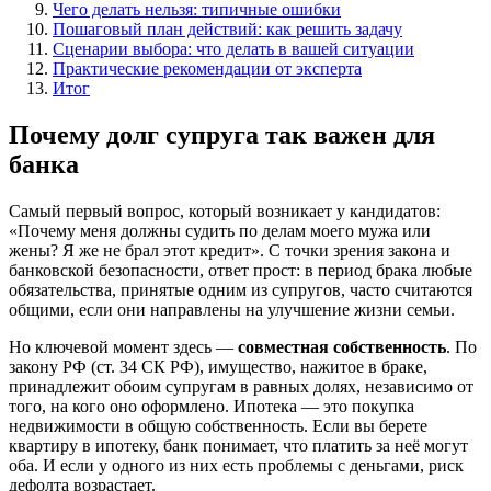
Чего делать нельзя: типичные ошибки
Пошаговый план действий: как решить задачу
Сценарии выбора: что делать в вашей ситуации
Практические рекомендации от эксперта
Итог
Почему долг супруга так важен для
банка
Самый первый вопрос, который возникает у кандидатов:
«Почему меня должны судить по делам моего мужа или
жены? Я же не брал этот кредит». С точки зрения закона и
банковской безопасности, ответ прост: в период брака любые
обязательства, принятые одним из супругов, часто считаются
общими, если они направлены на улучшение жизни семьи.
Но ключевой момент здесь —
совместная собственность
. По
закону РФ (ст. 34 СК РФ), имущество, нажитое в браке,
принадлежит обоим супругам в равных долях, независимо от
того, на кого оно оформлено. Ипотека — это покупка
недвижимости в общую собственность. Если вы берете
квартиру в ипотеку, банк понимает, что платить за неё могут
оба. И если у одного из них есть проблемы с деньгами, риск
дефолта возрастает.