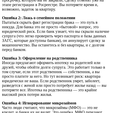
просрочку, которую вы не закрыли, сделку отменят уже на
этапе регистрации в Росреестре. Вы потеряете время и,
возможно, задаток за квартиру.
Ошибка 2: Ложь о семейном положении
Пытаться скрыть факт регистрации брака — это путь в
никуда. Для банка это не просто «бытовой» вопрос, это
юридический риск. Если банк узнает, что вы скрыли наличие
супруга (что легко проверить через паспорта и базы данных
ЗАГС, которые доступны банкам), он аннулирует сделку за
мошенничество. Вы останетесь и без квартиры, и с долгом
перед банком.
Ошибка 3: Оформление на родственника
Иногда предлагают оформить ипотеку на родителей или
друзей, чтобы обойти долги супруга. Это работает только в
том случае, если этот родственник — собственник, а вы
просто платите за него. Но тут возникает риск: квартира
юридически не ваша. Если родственник умрет, заболеет,
разведется с женой или просто потребует жилье назад — вы
потеряете все. Ипотека на родственника — это крайне
высокий риск потери жилья.
Ошибка 4: Игнорирование микрозаймов
Часто люди считают, что микрозаймы (МФО) — это не
кредит, и банки их не видят. Это ошибка. МФО передают