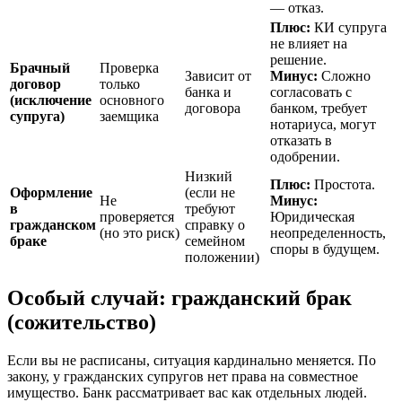
— отказ.
Плюс:
КИ супруга
не влияет на
решение.
Брачный
Проверка
Зависит от
Минус:
Сложно
договор
только
банка и
согласовать с
(исключение
основного
договора
банком, требует
супруга)
заемщика
нотариуса, могут
отказать в
одобрении.
Низкий
Плюс:
Простота.
Оформление
(если не
Не
Минус:
в
требуют
проверяется
Юридическая
гражданском
справку о
(но это риск)
неопределенность,
браке
семейном
споры в будущем.
положении)
Особый случай: гражданский брак
(сожительство)
Если вы не расписаны, ситуация кардинально меняется. По
закону, у гражданских супругов нет права на совместное
имущество. Банк рассматривает вас как отдельных людей.