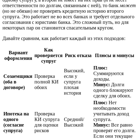
ответственности по долгам, связанным с ней), то банк
может
(но не обязан) не проверять кредитную историю второго
супруга. Это работает не во всех банках и требует отдельного
согласования с юристами банка. Это сложный путь, но для
некоторых пар он становится спасательным кругом.
Давайте сравним, как работает каждый из этих подходов:
Как
Вариант
проверяется
Риск отказа
Плюсы и минусы
оформления
супруг
Плюс:
Высокий,
Суммируются
Созаемщики
Проверка
если у
доходы.
(оба в
полной КИ
супруга
Минус:
Долги
договоре)
обоих
плохая
одного блокируют
история
сделку для обоих.
Плюс:
Нет
необходимости
Ипотека на
Проверка
учитывать доход
одного
КИ супруга
Средний/
супруга.
(согласие
для оценки
Высокий
Минус:
Все равно
супруга)
рисков
проверят его долги.
Если они текущие