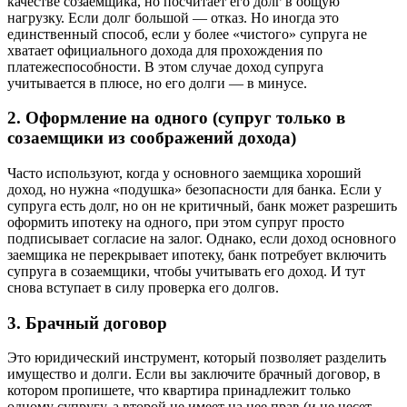
качестве созаемщика, но посчитает его долг в общую
нагрузку. Если долг большой — отказ. Но иногда это
единственный способ, если у более «чистого» супруга не
хватает официального дохода для прохождения по
платежеспособности. В этом случае доход супруга
учитывается в плюсе, но его долги — в минусе.
2. Оформление на одного (супруг только в
созаемщики из соображений дохода)
Часто используют, когда у основного заемщика хороший
доход, но нужна «подушка» безопасности для банка. Если у
супруга есть долг, но он не критичный, банк может разрешить
оформить ипотеку на одного, при этом супруг просто
подписывает согласие на залог. Однако, если доход основного
заемщика не перекрывает ипотеку, банк потребует включить
супруга в созаемщики, чтобы учитывать его доход. И тут
снова вступает в силу проверка его долгов.
3. Брачный договор
Это юридический инструмент, который позволяет разделить
имущество и долги. Если вы заключите брачный договор, в
котором пропишете, что квартира принадлежит только
одному супругу, а второй не имеет на нее прав (и не несет