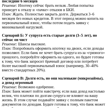
последние 6 месяцев
Решение:
Ипотеку сейчас брать нельзя. Любая попытка
приведет к отказу и «пачке» отказов в БКИ.
План:
Ждать. Полностью закрыть долги. Держаться 3–6
месяцев без новых кредитов. В этот период можно копить на
первоначальный взнос, чтобы потом подать заявку с
минимальной нагрузкой.
Сценарий Б: У супруга есть старые долги (3–5 лет), но
сейчас он чист
Решение:
Шансы высокие.
План:
Попробовать оформить ипотеку на двоих, если доходы
позволяют. Если банк не хочет брать супруга из-за «грязного»
прошлого, попробуйте оформить на одного, но будьте готовы
к тому, что банк запросит брачный договор или потребует
более высокий первоначальный взнос (например, 30–40%
вместо стандартных 20%).
Сценарий В: Долги есть, но они маленькие (микрозаймы),
а доход огромный
Решение:
Возможно одобрение.
План:
Банк может пойти навстречу, если ваш доход настолько
велик, что платежи по долгам супруга не влияют на вашу
жизнь. В этом случае подавайте заявку с полным пакетом
документов по доходам. Будьте готовы к тому, что банк может