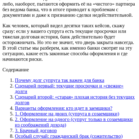
либо, наоборот, пытаются оформить её на «чистого» партнера
без ведома банка, что в итоге приводит к проблемам с
документами и даже к признанию сделки недействительной.
Как человек, который видел десятки таких кейсов, скажу
сразу: если у вашего супруга есть текущие просрочки или
тяжелая долговая история, банк действительно будет
осторожничать. Но это не значит, что дверь закрыта навсегда.
В этой статье мы разберем, как именно банки смотрят на эту
ситуацию, какие есть законные способы оформления и где
начинаются риски.
Содержание
Почему долг супруга так важен для банка
Сценарий первый: текущие просрочки и «свежие»
долги
Сценарий второй: «старая» плохая история без текущих
долгов
Варианты оформления: кто идет в заемщики?
1. Оформление на двоих (супруга в созаемщики)
2. Оформление на одного (супруг только в созаемщики
из соображений дохода)
3. Брачный договор
Особый случай: гражданский брак (сожительство)