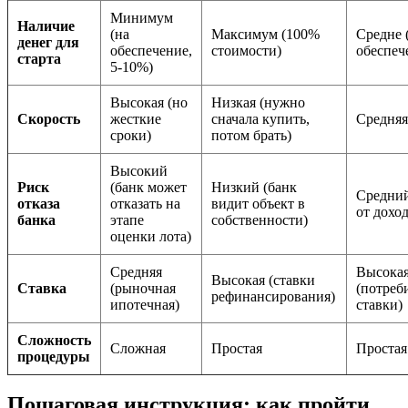
Минимум
Наличие
(на
Максимум (100%
Средне 
денег для
обеспечение,
стоимости)
обеспеч
старта
5-10%)
Высокая (но
Низкая (нужно
Скорость
жесткие
сначала купить,
Средняя
сроки)
потом брать)
Высокий
Риск
(банк может
Низкий (банк
Средний
отказа
отказать на
видит объект в
от доход
банка
этапе
собственности)
оценки лота)
Средняя
Высока
Высокая (ставки
Ставка
(рыночная
(потреб
рефинансирования)
ипотечная)
ставки)
Сложность
Сложная
Простая
Простая
процедуры
Пошаговая инструкция: как пройти