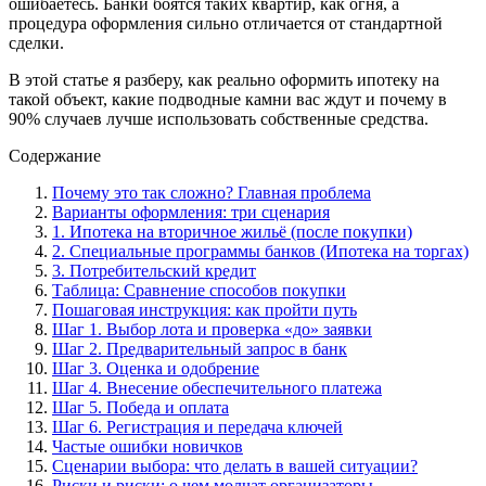
ошибаетесь. Банки боятся таких квартир, как огня, а
процедура оформления сильно отличается от стандартной
сделки.
В этой статье я разберу, как реально оформить ипотеку на
такой объект, какие подводные камни вас ждут и почему в
90% случаев лучше использовать собственные средства.
Содержание
Почему это так сложно? Главная проблема
Варианты оформления: три сценария
1. Ипотека на вторичное жильё (после покупки)
2. Специальные программы банков (Ипотека на торгах)
3. Потребительский кредит
Таблица: Сравнение способов покупки
Пошаговая инструкция: как пройти путь
Шаг 1. Выбор лота и проверка «до» заявки
Шаг 2. Предварительный запрос в банк
Шаг 3. Оценка и одобрение
Шаг 4. Внесение обеспечительного платежа
Шаг 5. Победа и оплата
Шаг 6. Регистрация и передача ключей
Частые ошибки новичков
Сценарии выбора: что делать в вашей ситуации?
Риски и риски: о чем молчат организаторы