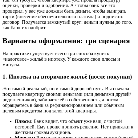
оценки, проверки и одобрения. А чтобы банк всё это
проверил, у вас уже должны быть деньги, чтобы выиграть
торги (внесение обеспечительного платежа) и подписать
договор. Получается замкнутый круг: деньги нужны до того,
как банк их одобрит.
Варианты оформления: три сценария
На практике существует всего три способа купить
«налоговое» жильё в ипотеку. У каждого свои плюсы и
минусы.
1. Ипотека на вторичное жильё (после покупки)
Это самый реальный, но и самый дорогой путь. Вы сначала
покупаете квартиру своими деньгами (или деньгами друзей/
родственников), забираете её в собственность, а потом
обращаетесь в банк за рефинансированием или обычным
целевым кредитом под залог этой квартиры.
Плюсы:
Банк видит, что объект уже ваш, с чистой
историей. Ему проще принять решение. Нет привязки к
жестким срокам аукциона.
Минусы:
Вам нужно иметь на руках всю сумму (или её