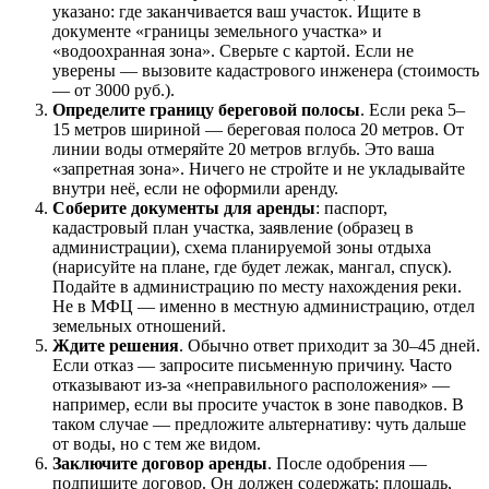
указано: где заканчивается ваш участок. Ищите в
документе «границы земельного участка» и
«водоохранная зона». Сверьте с картой. Если не
уверены — вызовите кадастрового инженера (стоимость
— от 3000 руб.).
Определите границу береговой полосы
. Если река 5–
15 метров шириной — береговая полоса 20 метров. От
линии воды отмеряйте 20 метров вглубь. Это ваша
«запретная зона». Ничего не стройте и не укладывайте
внутри неё, если не оформили аренду.
Соберите документы для аренды
: паспорт,
кадастровый план участка, заявление (образец в
администрации), схема планируемой зоны отдыха
(нарисуйте на плане, где будет лежак, мангал, спуск).
Подайте в администрацию по месту нахождения реки.
Не в МФЦ — именно в местную администрацию, отдел
земельных отношений.
Ждите решения
. Обычно ответ приходит за 30–45 дней.
Если отказ — запросите письменную причину. Часто
отказывают из-за «неправильного расположения» —
например, если вы просите участок в зоне паводков. В
таком случае — предложите альтернативу: чуть дальше
от воды, но с тем же видом.
Заключите договор аренды
. После одобрения —
подпишите договор. Он должен содержать: площадь,