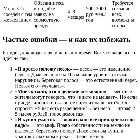
Объединитесь
Требуется
У вас 3–5
и подайте
500–2000
согласие
4–8
соседей с тем
заявку на
руб./чел./
всех,
месяцев
же желанием
совместную
год
возможны
аренду
споры
Частые ошибки — и как их избежать
Я видел, как люди теряли деньги и время. Вот что чаще всего
идёт не так:
«Я просто положу песок»
— песок — это изменение
берега. Даже если он на 10 см выше уровня, это уже
нарушение. Береговая полоса — это естественный берег.
Нельзя его «улучшать».
«Мне сказали, что в деревне всё можно»
— местные
жители могут говорить, что «никто не мешает». Но если
приедет инспектор — он не спросит «а вы кто?». Он
спросит: «У вас есть разрешение?». Без него — штраф 2–
5 тысяч рублей, плюс демонтаж.
«Я купил участок — значит, мне всё принадлежит до
воды»
— это миф. Право собственности на землю не
включает береговую полосу. Даже если вы купили
участок с выходом к реке — берег не ваш.