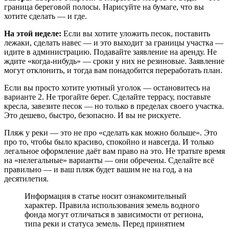
граница береговой полосы. Нарисуйте на бумаге, что вы
хотите сделать — и где.
На этой неделе:
Если вы хотите уложить песок, поставить
лежаки, сделать навес — и это выходит за границы участка —
идите в администрацию. Подавайте заявление на аренду. Не
ждите «когда-нибудь» — сроки у них не резиновые. Заявление
могут отклонить, и тогда вам понадобится переработать план.
Если вы просто хотите уютный уголок — остановитесь на
варианте 2. Не трогайте берег. Сделайте террасу, поставьте
кресла, завезите песок — но только в пределах своего участка.
Это дешево, быстро, безопасно. И вы не рискуете.
Пляж у реки — это не про «сделать как можно больше». Это
про то, чтобы было красиво, спокойно и навсегда. И только
легальное оформление даёт вам право на это. Не тратьте время
на «нелегальные» варианты — они обречены. Сделайте всё
правильно — и ваш пляж будет вашим не на год, а на
десятилетия.
Информация в статье носит ознакомительный
характер. Правила использования земель водного
фонда могут отличаться в зависимости от региона,
типа реки и статуса земель. Перед принятием