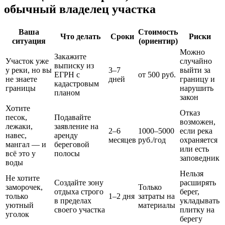
обычный владелец участка
Ваша
Стоимость
Что делать
Сроки
Риски
ситуация
(ориентир)
Можно
Закажите
Участок уже
случайно
выписку из
у реки, но вы
3–7
выйти за
ЕГРН с
от 500 руб.
не знаете
дней
границу и
кадастровым
границы
нарушить
планом
закон
Хотите
Отказ
песок,
Подавайте
возможен,
лежаки,
заявление на
2–6
1000–5000
если река
навес,
аренду
месяцев
руб./год
охраняется
мангал — и
береговой
или есть
всё это у
полосы
заповедник
воды
Нельзя
Не хотите
Создайте зону
расширять
заморочек,
Только
отдыха строго
берег,
только
1–2 дня
затраты на
в пределах
укладывать
уютный
материалы
своего участка
плитку на
уголок
берегу