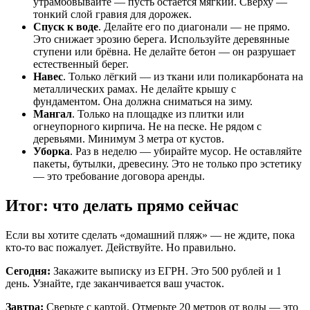
утрамбовывайте — пусть остаётся мягкий. Сверху —
тонкий слой гравия для дорожек.
Спуск к воде
. Делайте его по диагонали — не прямо.
Это снижает эрозию берега. Используйте деревянные
ступени или брёвна. Не делайте бетон — он разрушает
естественный берег.
Навес
. Только лёгкий — из ткани или поликарбоната на
металлических рамах. Не делайте крышу с
фундаментом. Она должна сниматься на зиму.
Мангал
. Только на площадке из плитки или
огнеупорного кирпича. Не на песке. Не рядом с
деревьями. Минимум 3 метра от кустов.
Уборка
. Раз в неделю — убирайте мусор. Не оставляйте
пакеты, бутылки, древесину. Это не только про эстетику
— это требование договора аренды.
Итог: что делать прямо сейчас
Если вы хотите сделать «домашний пляж» — не ждите, пока
кто-то вас пожалует. Действуйте. Но правильно.
Сегодня:
Закажите выписку из ЕГРН. Это 500 рублей и 1
день. Узнайте, где заканчивается ваш участок.
Завтра:
Сверьте с картой. Отмерьте 20 метров от воды — это