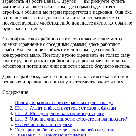
заработать на росте цены. С другой — вы рискуете купить
«котлета в мешке» и жить там, где годами будет стоять
стройка, а обещанные парки превратятся в парковки. Ошибка
в оценке здесь стоит дорого: вы либо переплачиваете за
несуществующие удобства, либо покупаете актив, который не
будет расти в цене.
Специфика таких районов в том, что классические методы
оценки (сравнение с соседними домами) здесь работают
слабо. Вы ведь ищете объект именно там, где соседей-
конкурентов мало. Поэтому нужно оценивать не только саму
квартиру, но и риски стройки вокруг, реальные сроки ввода
объектов и потенциал ликвидности вашего будущего актива.
Давайте разберем, как не попасться на красивые картинки в
рендерах и правильно прикинуть стоимость такого жилья.
Содержание
Почему в развивающихся районах цены скачут
Шаг 1. Аудит инфраструктуры: от слов к фактам
Шаг 2. Метод оценки: как прикинуть цену
Шаг 3. Оценка ликвидности: сможете ли вы продать?
Частые ошибки при оценке
Сценарии выбора: что делать в вашей ситуации
Сценарий 1: «Покупаю для жизни»