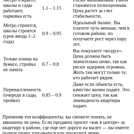
школы и сады
становится полноценным.
1.1 – 1.15
работают,
Цена растет за счет
парковка есть
стабильности.
Идеальный баланс. Вы
Метро строится,
платите чуть меньше, чем в
школы строятся
0.9 – 0.95
готовом районе, но
(срок ввода 1–2
получаете рост через пару
года)
лет.
Вы покупаете «воздух».
Цена должна быть
Только планы на
значительно ниже, так как
бумаге, стройка
0.7 – 0.8
риски задержек огромны.
не начата
Жить там могут только те,
кто работает рядом.
Даже если объекты есть,
Перенаселенность
качество жизни падает. Это
(очереди в сады,
0.85 – 0.9
снижает цену, так как
пробки)
ликвидность квартиры
падает.
Применяя эти коэффициенты, вы сможете понять, не
завышена ли цена. Если продавец просит «как в центре» за
квартиру в районе, где еще нет дороги на вылет — вы имеете
полное право торговаться или проходить мимо.