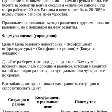
Сравнение с готовыми районами — самый грубый метод. Не
берите за ориентир цену в соседнем «спальном районе», где
метро работает 20 лет. Разница в цене может быть 20–30% в
пользу старых районов из-за удобства.
Правильнее использовать метод сравнения с другими новыми
районами, но с поправкой на фазу развития.
Формула оценки (упрощенно):
Цена = Цена базового новостройка × (Коэффициент
инфраструктуры) − (Коэффициент рисков) + (Бонус за
локацию).
Давайте разберем этот подход на практике. Вам нужно
провести параллель с соседним районом, который находится
на той же стадии развития, но чуть дальше или чуть раньше
по срокам.
Вот таблица, которая поможет вам сравнить ситуацию и
скорректировать цену:
Коэффициент
Ситуация в
к рыночной
Почему так
районе
цене
Метро открыто,
Риски минимальны. Район