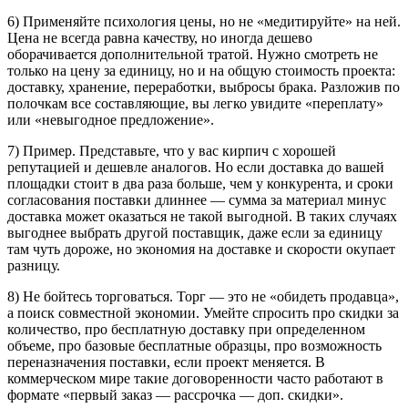
6) Применяйте психология цены, но не «медитируйте» на ней.
Цена не всегда равна качеству, но иногда дешево
оборачивается дополнительной тратой. Нужно смотреть не
только на цену за единицу, но и на общую стоимость проекта:
доставку, хранение, переработки, выбросы брака. Разложив по
полочкам все составляющие, вы легко увидите «переплату»
или «невыгодное предложение».
7) Пример. Представьте, что у вас кирпич с хорошей
репутацией и дешевле аналогов. Но если доставка до вашей
площадки стоит в два раза больше, чем у конкурента, и сроки
согласования поставки длиннее — сумма за материал минус
доставка может оказаться не такой выгодной. В таких случаях
выгоднее выбрать другой поставщик, даже если за единицу
там чуть дороже, но экономия на доставке и скорости окупает
разницу.
8) Не бойтесь торговаться. Торг — это не «обидеть продавца»,
а поиск совместной экономии. Умейте спросить про скидки за
количество, про бесплатную доставку при определенном
объеме, про базовые бесплатные образцы, про возможность
переназначения поставки, если проект меняется. В
коммерческом мире такие договоренности часто работают в
формате «первый заказ — рассрочка — доп. скидки».