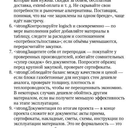
которые вам нужны: скидки за объем, бесплатная
доставка, extend-оплата и т. д. Не скрывайте свои
потребности и рыночные альтернативы. Поставщик,
понимая, что вы «не зациклены на одном бренде», чаще
идёт навстречу.
<strongКонтролируйте logisch и своевременно — по
мере выполнения работ добавляйте материалы в
таблицу, следите за расходом и соотношением
«потребность/поставка»; если объёмы уменьшаются,
перерасчитайте закупки.
<strongЗащитите себя от перепродаж — покупайте у
проверенных производителей, избегайте сомнительных
«супер скидок» без документов. Попросите образец
перед крупной закупкой, проверьте сертификаты.
<strongСоблюдайте баланс между качеством и ценой —
если блоки газобетонные для несущих стен дешевле
аналога, проверьте толщину, плотность и
теплопроводность, чтобы не переоценивать экономию.
В некоторых случаях дешевле обойтись другим
материалом, если вы получите меньшую эффективность
на этапе эксплуатации.
<strongДокументация по итогам проекта — в конце
проекта сложите все документы: акты приема,
сертификаты, накладные, сметы, схемы, инструкции по
эксплуатации материалов. Это не формальность — это