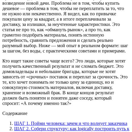
возведение новой дачи. Проблема не в том, чтобы купить
дешевое — проблема в том, чтобы не переплатить за то, что
не нужно или некачественно. Я видел, как по привычке
покупали цену за квадрат, а в итоге переплачивали за
доставку, за излишки, за неучтенные характеристики. Это
статья не про то, как «обмануть рынок», а про то, как
грамотно подобрать материалы, понять истинную
потребность, сравнить предложения и сделать реально
разумный выбор. Ниже — мой опыт в реальном формате: шаг
за шагом, без воды, с практическими советами и примерами.
Кто ищет такие советы чаще всего? Это люди, которые хотят
получить качественный результат и не сломать бюджет. Это
домовладельцы и небольшие бригады, которые не хотят
зависеть от «срочных» поставок и переплат за срочность. Это
те, кто хочет понимать не только цену за единицу, но и
совокупную стоимость материалов, включая доставку,
хранение и возможный брак. В конце концов результат
должен быть понятен и понятен даже соседу, который
спросит: «А почему именно так?»
Содержание
ШАГ 1. Пойми человека: зачем и что волнует заказчика
ШАГ 2. Собери структуру: как logically построить путь к