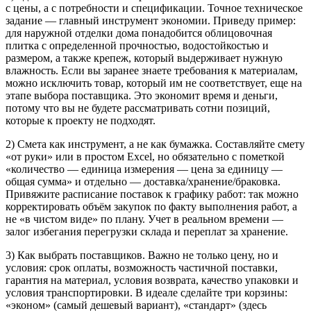
с цены, а с потребности и спецификации. Точное техническое
задание — главный инструмент экономии. Приведу пример:
для наружной отделки дома понадобится облицовочная
плитка с определенной прочностью, водостойкостью и
размером, а также крепеж, который выдерживает нужную
влажность. Если вы заранее знаете требования к материалам,
можно исключить товар, который им не соответствует, еще на
этапе выбора поставщика. Это экономит время и деньги,
потому что вы не будете рассматривать сотни позиций,
которые к проекту не подходят.
2) Смета как инструмент, а не как бумажка. Составляйте смету
«от руки» или в простом Excel, но обязательно с пометкой
«количество — единица измерения — цена за единицу —
общая сумма» и отдельно — доставка/хранение/браковка.
Привяжите расписание поставок к графику работ: так можно
корректировать объём закупок по факту выполнения работ, а
не «в чистом виде» по плану. Учет в реальном времени —
залог избегания перегрузки склада и переплат за хранение.
3) Как выбрать поставщиков. Важно не только цену, но и
условия: срок оплаты, возможность частичной поставки,
гарантия на материал, условия возврата, качество упаковки и
условия транспортировки. В идеале сделайте три корзины:
«эконом» (самый дешевый вариант), «стандарт» (здесь