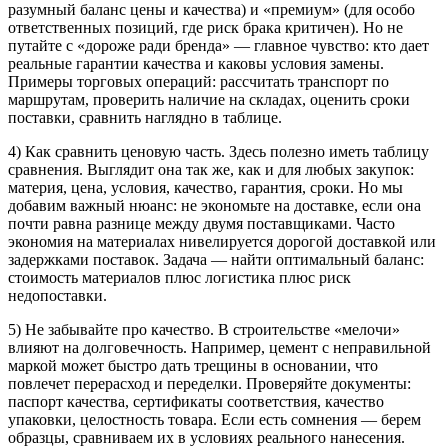
разумный баланс цены и качества) и «премиум» (для особо
ответственных позиций, где риск брака критичен). Но не
путайте с «дороже ради бренда» — главное чувство: кто дает
реальные гарантии качества и каковы условия замены.
Примеры торговых операций: рассчитать транспорт по
маршрутам, проверить наличие на складах, оценить сроки
поставки, сравнить наглядно в таблице.
4) Как сравнить ценовую часть. Здесь полезно иметь таблицу
сравнения. Выглядит она так же, как и для любых закупок:
материя, цена, условия, качество, гарантия, сроки. Но мы
добавим важный нюанс: не экономьте на доставке, если она
почти равна разнице между двумя поставщиками. Часто
экономия на материалах нивелируется дорогой доставкой или
задержками поставок. Задача — найти оптимальный баланс:
стоимость материалов плюс логистика плюс риск
недопоставки.
5) Не забывайте про качество. В строительстве «мелочи»
влияют на долговечность. Например, цемент с неправильной
маркой может быстро дать трещины в основании, что
повлечет перерасход и переделки. Проверяйте документы:
паспорт качества, сертификаты соответствия, качество
упаковки, целостность товара. Если есть сомнения — берем
образцы, сравниваем их в условиях реального нанесения.