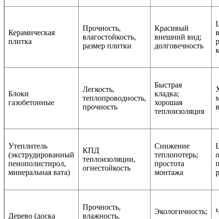
Прочность,
Красивый
Керамическая
влагостойкость,
внешний вид;
плитка
размер плитки
долговечность
Быстрая
Легкость,
Блоки
кладка;
теплопроводность,
газобетонные
хорошая
прочность
теплоизоляция
Утеплитель
Снижение
КПД
(экструдированный
теплопотерь;
теплоизоляции,
пенополистирол,
простота
огнестойкость
минеральная вата)
монтажа
Прочность,
Экологичность;
Дерево (доска
влажность,