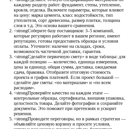
каждому разделу работ: фундамент, стены, утепление,
кровля, отделка. Включите параметры, которые влияют
на цену: марка цемента, класс водостойкости, тип
утеплителя, сорт древесины, размер плитки, толщина
слоя и т.д. Это основа вашего сравнения.
<strongСоберите базу поставщиков: 3–5 компаний,
которые регулярно работают в вашем регионе, имеют
репутацию, готовы предоставить образцы и условия
оплаты. Уточните: наличие на складах, сроки,
возможность частичной доставки, гарантия.
<strongСделайте первичную смету» в виде таблицы: для
каждой позиции — количество, единица измерения,
цена за единицу, общая сумма, доставка, ожидаемая
сдача, браковка. Отобразите итоговую стоимость
проекта и график платежей. Если проект большой —
сделайте две сметы: «по материалам» и «по всем
расходам».
<strongПроверяйте качество на каждом этапе —
контрольные образцы, сертификаты, внешняя упаковка,
целостность товара. Делайте фотографии и сохраняйте
документы. Это поможет при претензиях и ускорит
решения.
<strongПроводите переговоры, но в рамках стратегии —
объявляйте ценовую корзину и просите условия,