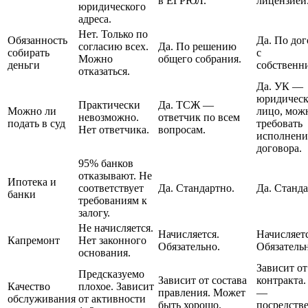
в ЕГРЮЛ.
лицензией
юридического
адреса.
Нет. Только по
Обязанность
Да. По до
согласию всех.
Да. По решению
собирать
с
Можно
общего собрания.
деньги
собственн
отказаться.
Да. УК —
юридическ
Практически
Да. ТСЖ —
Можно ли
лицо, мож
невозможно.
ответчик по всем
подать в суд
требовать
Нет ответчика.
вопросам.
исполнени
договора.
95% банков
отказывают. Не
Ипотека и
соответствует
Да. Стандартно.
Да. Станда
банки
требованиям к
залогу.
Не начисляется.
Начисляется.
Начисляетс
Капремонт
Нет законного
Обязательно.
Обязательн
основания.
Зависит от
Предсказуемо
Зависит от состава
контракта.
Качество
плохое. Зависит
правления. Может
—
обслуживания
от активности
быть хорошо.
посредств