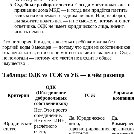
Судебные разбирательства
. Соседи могут подать иск о
признании дома МКД — и тогда вам придётся платить
взносы на капремонт с задним числом. Или, наоборот,
вы захотите подать иск — и не сможете, потому что нет
ответчика. ОДК не имеет юридического лица, значит,
искать некого.
Это не теория. Я видел, как семья с ребёнком жила без
горячей воды 8 месяцев — потому что один из собственников
отключил котёл, и никто не мог его заставить включить. Суды
не помогали — потому что «котёл не входит в общее
имущество».
Таблица: ОДК vs ТСЖ vs УК — в чём разница
ОДК
(Объединение
Управля
Критерий
ТСЖ
добровольных
компания
собственников)
Нет. Это просто
объединение.
Да. Юридическое
Да.
Не имеет ИНН,
Юридический
лицо,
Коммерчес
расчётного
статус
зарегистрированное
организаци
счёта,