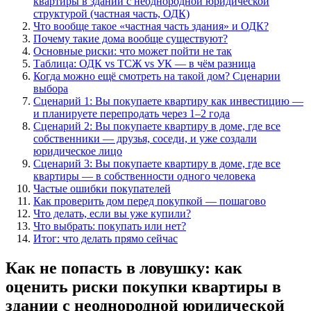
квартиры в здании с неоднородной юридической
структурой (частная часть, ОДК)
Что вообще такое «частная часть здания» и ОДК?
Почему такие дома вообще существуют?
Основные риски: что может пойти не так
Таблица: ОДК vs ТСЖ vs УК — в чём разница
Когда можно ещё смотреть на такой дом? Сценарии
выбора
Сценарий 1: Вы покупаете квартиру как инвестицию —
и планируете перепродать через 1–2 года
Сценарий 2: Вы покупаете квартиру в доме, где все
собственники — друзья, соседи, и уже создали
юридическое лицо
Сценарий 3: Вы покупаете квартиру в доме, где все
квартиры — в собственности одного человека
Частые ошибки покупателей
Как проверить дом перед покупкой — пошагово
Что делать, если вы уже купили?
Что выбрать: покупать или нет?
Итог: что делать прямо сейчас
Как не попасть в ловушку: как
оценить риски покупки квартиры в
здании с неоднородной юридической