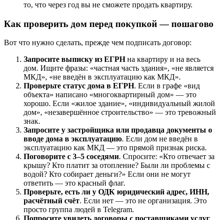
то, что через год вы не сможете продать квартиру.
Как проверить дом перед покупкой — пошагово
Вот что нужно сделать, прежде чем подписать договор:
Запросите выписку из ЕГРН
на квартиру и на весь
дом. Ищите фразы: «частная часть здания», «не является
МКД», «не введён в эксплуатацию как МКД».
Проверьте статус дома в ЕГРН
. Если в графе «вид
объекта» написано «многоквартирный дом» — это
хорошо. Если «жилое здание», «индивидуальный жилой
дом», «незавершённое строительство» — это тревожный
знак.
Запросите у застройщика или продавца документы о
вводе дома в эксплуатацию
. Если дом не введён в
эксплуатацию как МКД — это прямой признак риска.
Поговорите с 3–5 соседями
. Спросите: «Кто отвечает за
крышу? Кто платит за отопление? Были ли проблемы с
водой? Кто собирает деньги?» Если они не могут
ответить — это красный флаг.
Проверьте, есть ли у ОДК юридический адрес, ИНН,
расчётный счёт
. Если нет — это не организация. Это
просто группа людей в Telegram.
Попросите увидеть договоры с поставщиками услуг