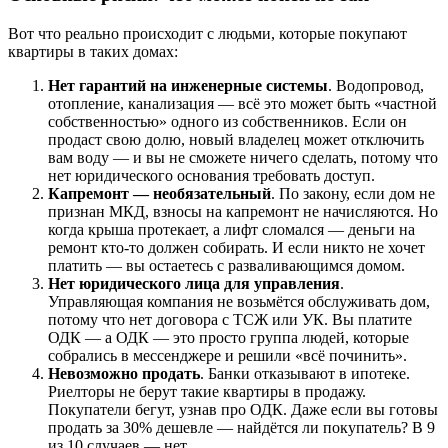
Вот что реально происходит с людьми, которые покупают
квартиры в таких домах:
Нет гарантий на инженерные системы
. Водопровод,
отопление, канализация — всё это может быть «частной
собственностью» одного из собственников. Если он
продаст свою долю, новый владелец может отключить
вам воду — и вы не сможете ничего сделать, потому что
нет юридического основания требовать доступ.
Капремонт — необязательный
. По закону, если дом не
признан МКД, взносы на капремонт не начисляются. Но
когда крыша протекает, а лифт сломался — деньги на
ремонт кто-то должен собирать. И если никто не хочет
платить — вы остаетесь с разваливающимся домом.
Нет юридического лица для управления
.
Управляющая компания не возьмётся обслуживать дом,
потому что нет договора с ТСЖ или УК. Вы платите
ОДК — а ОДК — это просто группа людей, которые
собрались в мессенджере и решили «всё починить».
Невозможно продать
. Банки отказывают в ипотеке.
Риелторы не берут такие квартиры в продажу.
Покупатели бегут, узнав про ОДК. Даже если вы готовы
продать за 30% дешевле — найдётся ли покупатель? В 9
из 10 случаев — нет.