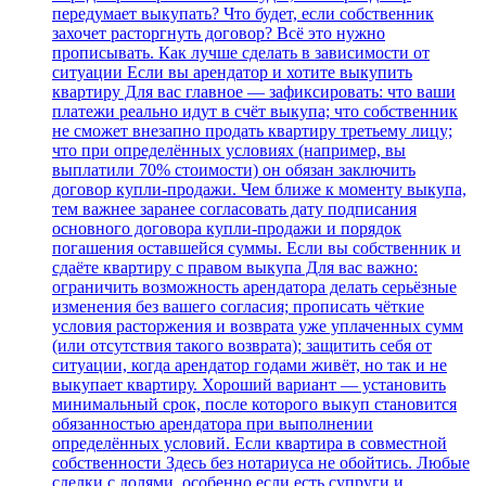
передумает выкупать? Что будет, если собственник
захочет расторгнуть договор? Всё это нужно
прописывать. Как лучше сделать в зависимости от
ситуации Если вы арендатор и хотите выкупить
квартиру Для вас главное — зафиксировать: что ваши
платежи реально идут в счёт выкупа; что собственник
не сможет внезапно продать квартиру третьему лицу;
что при определённых условиях (например, вы
выплатили 70% стоимости) он обязан заключить
договор купли‑продажи. Чем ближе к моменту выкупа,
тем важнее заранее согласовать дату подписания
основного договора купли‑продажи и порядок
погашения оставшейся суммы. Если вы собственник и
сдаёте квартиру с правом выкупа Для вас важно:
ограничить возможность арендатора делать серьёзные
изменения без вашего согласия; прописать чёткие
условия расторжения и возврата уже уплаченных сумм
(или отсутствия такого возврата); защитить себя от
ситуации, когда арендатор годами живёт, но так и не
выкупает квартиру. Хороший вариант — установить
минимальный срок, после которого выкуп становится
обязанностью арендатора при выполнении
определённых условий. Если квартира в совместной
собственности Здесь без нотариуса не обойтись. Любые
сделки с долями, особенно если есть супруги и