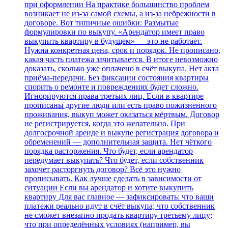
при оформлении На практике большинство проблем
возникает не из‑за самой схемы, а из‑за небрежности в
договоре. Вот типичные ошибки: Размытые
формулировки по выкупу. «Арендатор имеет право
выкупить квартиру в будущем» — это не работает.
Нужна конкретная цена, срок и порядок. Не прописано,
какая часть платежа зачитывается. В итоге невозможно
доказать, сколько уже оплачено в счёт выкупа. Нет акта
приёма‑передачи. Без фиксации состояния квартиры
спорить о ремонте и повреждениях будет сложно.
Игнорируются права третьих лиц. Если в квартире
прописаны другие люди или есть право пожизненного
проживания, выкуп может оказаться мёртвым. Договор
не регистрируется, когда это желательно. При
долгосрочной аренде и выкупе регистрация договора и
обременений — дополнительная защита. Нет чёткого
порядка расторжения. Что будет, если арендатор
передумает выкупать? Что будет, если собственник
захочет расторгнуть договор? Всё это нужно
прописывать. Как лучше сделать в зависимости от
ситуации Если вы арендатор и хотите выкупить
квартиру Для вас главное — зафиксировать: что ваши
платежи реально идут в счёт выкупа; что собственник
не сможет внезапно продать квартиру третьему лицу;
что при определённых условиях (например, вы