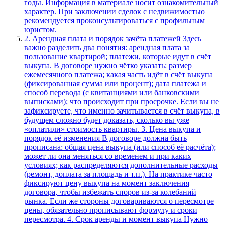
годы. Информация в материале носит ознакомительный
характер. При заключении сделок с недвижимостью
рекомендуется проконсультироваться с профильным
юристом.
2. Арендная плата и порядок зачёта платежей Здесь
важно разделить два понятия: арендная плата за
пользование квартирой; платежи, которые идут в счёт
выкупа. В договоре нужно чётко указать: размер
ежемесячного платежа; какая часть идёт в счёт выкупа
(фиксированная сумма или процент); дата платежа и
способ перевода (с квитанциями или банковскими
выписками); что происходит при просрочке. Если вы не
зафиксируете, что именно зачитывается в счёт выкупа, в
будущем сложно будет доказать, сколько вы уже
«оплатили» стоимость квартиры. 3. Цена выкупа и
порядок её изменения В договоре должна быть
прописана: общая цена выкупа (или способ её расчёта);
может ли она меняться со временем и при каких
условиях; как распределяются дополнительные расходы
(ремонт, доплата за площадь и т.п.). На практике часто
фиксируют цену выкупа на момент заключения
договора, чтобы избежать споров из‑за колебаний
рынка. Если же стороны договариваются о пересмотре
цены, обязательно прописывают формулу и сроки
пересмотра. 4. Срок аренды и момент выкупа Нужно