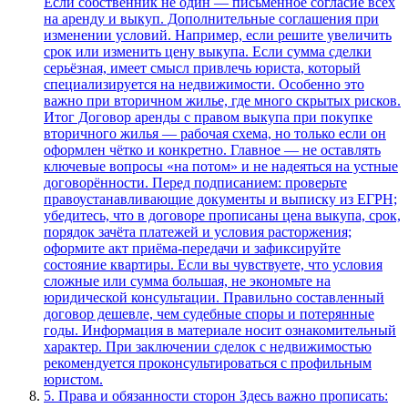
Если собственник не один — письменное согласие всех
на аренду и выкуп. Дополнительные соглашения при
изменении условий. Например, если решите увеличить
срок или изменить цену выкупа. Если сумма сделки
серьёзная, имеет смысл привлечь юриста, который
специализируется на недвижимости. Особенно это
важно при вторичном жилье, где много скрытых рисков.
Итог Договор аренды с правом выкупа при покупке
вторичного жилья — рабочая схема, но только если он
оформлен чётко и конкретно. Главное — не оставлять
ключевые вопросы «на потом» и не надеяться на устные
договорённости. Перед подписанием: проверьте
правоустанавливающие документы и выписку из ЕГРН;
убедитесь, что в договоре прописаны цена выкупа, срок,
порядок зачёта платежей и условия расторжения;
оформите акт приёма‑передачи и зафиксируйте
состояние квартиры. Если вы чувствуете, что условия
сложные или сумма большая, не экономьте на
юридической консультации. Правильно составленный
договор дешевле, чем судебные споры и потерянные
годы. Информация в материале носит ознакомительный
характер. При заключении сделок с недвижимостью
рекомендуется проконсультироваться с профильным
юристом.
5. Права и обязанности сторон Здесь важно прописать: