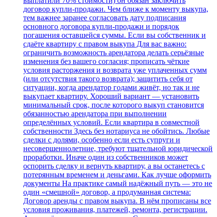
выплатили 70% стоимости) он обязан заключить
договор купли‑продажи. Чем ближе к моменту выкупа,
тем важнее заранее согласовать дату подписания
основного договора купли‑продажи и порядок
погашения оставшейся суммы. Если вы собственник и
сдаёте квартиру с правом выкупа Для вас важно:
ограничить возможность арендатора делать серьёзные
изменения без вашего согласия; прописать чёткие
условия расторжения и возврата уже уплаченных сумм
(или отсутствия такого возврата); защитить себя от
ситуации, когда арендатор годами живёт, но так и не
выкупает квартиру. Хороший вариант — установить
минимальный срок, после которого выкуп становится
обязанностью арендатора при выполнении
определённых условий. Если квартира в совместной
собственности Здесь без нотариуса не обойтись. Любые
сделки с долями, особенно если есть супруги и
несовершеннолетние, требуют тщательной юридической
проработки. Иначе один из собственников может
оспорить сделку и вернуть квартиру, а вы останетесь с
потерянным временем и деньгами. Как лучше оформить
документы На практике самый надёжный путь — это не
один «смешной» договор, а продуманная система:
Договор аренды с правом выкупа. В нём прописаны все
условия проживания, платежей, ремонта, регистрации.