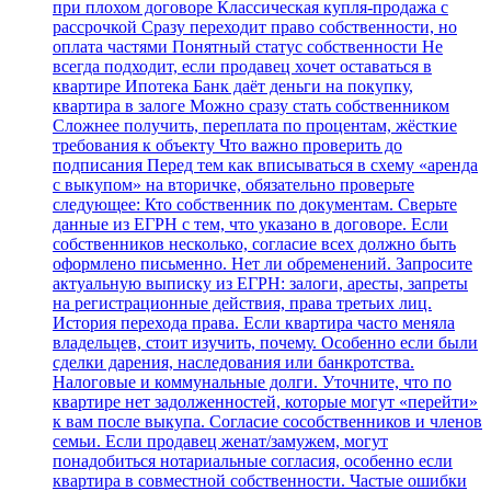
при плохом договоре Классическая купля‑продажа с
рассрочкой Сразу переходит право собственности, но
оплата частями Понятный статус собственности Не
всегда подходит, если продавец хочет оставаться в
квартире Ипотека Банк даёт деньги на покупку,
квартира в залоге Можно сразу стать собственником
Сложнее получить, переплата по процентам, жёсткие
требования к объекту Что важно проверить до
подписания Перед тем как вписываться в схему «аренда
с выкупом» на вторичке, обязательно проверьте
следующее: Кто собственник по документам. Сверьте
данные из ЕГРН с тем, что указано в договоре. Если
собственников несколько, согласие всех должно быть
оформлено письменно. Нет ли обременений. Запросите
актуальную выписку из ЕГРН: залоги, аресты, запреты
на регистрационные действия, права третьих лиц.
История перехода права. Если квартира часто меняла
владельцев, стоит изучить, почему. Особенно если были
сделки дарения, наследования или банкротства.
Налоговые и коммунальные долги. Уточните, что по
квартире нет задолженностей, которые могут «перейти»
к вам после выкупа. Согласие сособственников и членов
семьи. Если продавец женат/замужем, могут
понадобиться нотариальные согласия, особенно если
квартира в совместной собственности. Частые ошибки