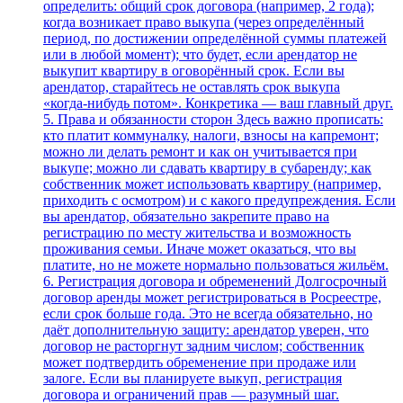
определить: общий срок договора (например, 2 года);
когда возникает право выкупа (через определённый
период, по достижении определённой суммы платежей
или в любой момент); что будет, если арендатор не
выкупит квартиру в оговорённый срок. Если вы
арендатор, старайтесь не оставлять срок выкупа
«когда‑нибудь потом». Конкретика — ваш главный друг.
5. Права и обязанности сторон Здесь важно прописать:
кто платит коммуналку, налоги, взносы на капремонт;
можно ли делать ремонт и как он учитывается при
выкупе; можно ли сдавать квартиру в субаренду; как
собственник может использовать квартиру (например,
приходить с осмотром) и с какого предупреждения. Если
вы арендатор, обязательно закрепите право на
регистрацию по месту жительства и возможность
проживания семьи. Иначе может оказаться, что вы
платите, но не можете нормально пользоваться жильём.
6. Регистрация договора и обременений Долгосрочный
договор аренды может регистрироваться в Росреестре,
если срок больше года. Это не всегда обязательно, но
даёт дополнительную защиту: арендатор уверен, что
договор не расторгнут задним числом; собственник
может подтвердить обременение при продаже или
залоге. Если вы планируете выкуп, регистрация
договора и ограничений прав — разумный шаг.