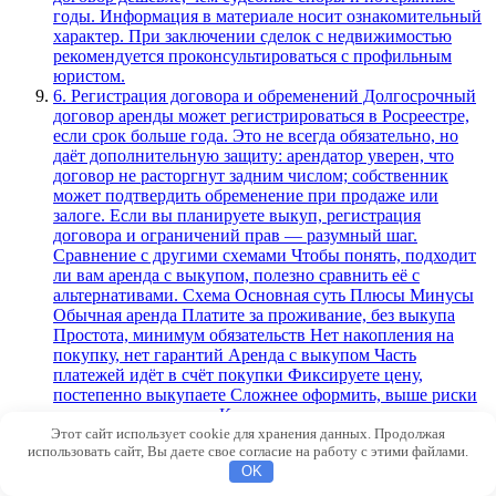
годы. Информация в материале носит ознакомительный
характер. При заключении сделок с недвижимостью
рекомендуется проконсультироваться с профильным
юристом.
6. Регистрация договора и обременений Долгосрочный
договор аренды может регистрироваться в Росреестре,
если срок больше года. Это не всегда обязательно, но
даёт дополнительную защиту: арендатор уверен, что
договор не расторгнут задним числом; собственник
может подтвердить обременение при продаже или
залоге. Если вы планируете выкуп, регистрация
договора и ограничений прав — разумный шаг.
Сравнение с другими схемами Чтобы понять, подходит
ли вам аренда с выкупом, полезно сравнить её с
альтернативами. Схема Основная суть Плюсы Минусы
Обычная аренда Платите за проживание, без выкупа
Простота, минимум обязательств Нет накопления на
покупку, нет гарантий Аренда с выкупом Часть
платежей идёт в счёт покупки Фиксируете цену,
постепенно выкупаете Сложнее оформить, выше риски
при плохом договоре Классическая купля‑продажа с
Этот сайт использует cookie для хранения данных. Продолжая
рассрочкой Сразу переходит право собственности, но
использовать сайт, Вы даете свое согласие на работу с этими файлами.
оплата частями Понятный статус собственности Не
OK
всегда подходит, если продавец хочет оставаться в
квартире Ипотека Банк даёт деньги на покупку,