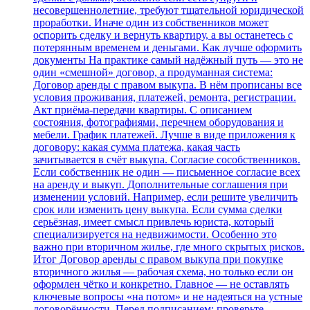
несовершеннолетние, требуют тщательной юридической
проработки. Иначе один из собственников может
оспорить сделку и вернуть квартиру, а вы останетесь с
потерянным временем и деньгами. Как лучше оформить
документы На практике самый надёжный путь — это не
один «смешной» договор, а продуманная система:
Договор аренды с правом выкупа. В нём прописаны все
условия проживания, платежей, ремонта, регистрации.
Акт приёма‑передачи квартиры. С описанием
состояния, фотографиями, перечнем оборудования и
мебели. График платежей. Лучше в виде приложения к
договору: какая сумма платежа, какая часть
зачитывается в счёт выкупа. Согласие сособственников.
Если собственник не один — письменное согласие всех
на аренду и выкуп. Дополнительные соглашения при
изменении условий. Например, если решите увеличить
срок или изменить цену выкупа. Если сумма сделки
серьёзная, имеет смысл привлечь юриста, который
специализируется на недвижимости. Особенно это
важно при вторичном жилье, где много скрытых рисков.
Итог Договор аренды с правом выкупа при покупке
вторичного жилья — рабочая схема, но только если он
оформлен чётко и конкретно. Главное — не оставлять
ключевые вопросы «на потом» и не надеяться на устные
договорённости. Перед подписанием: проверьте