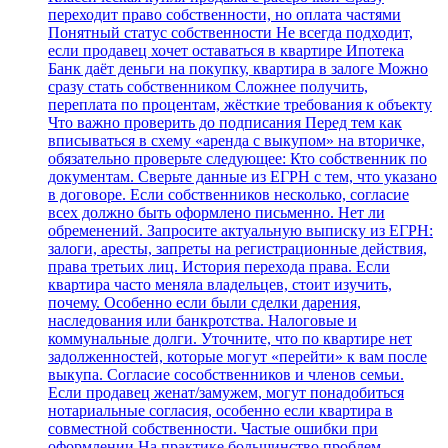
переходит право собственности, но оплата частями
Понятный статус собственности Не всегда подходит,
если продавец хочет оставаться в квартире Ипотека
Банк даёт деньги на покупку, квартира в залоге Можно
сразу стать собственником Сложнее получить,
переплата по процентам, жёсткие требования к объекту
Что важно проверить до подписания Перед тем как
вписываться в схему «аренда с выкупом» на вторичке,
обязательно проверьте следующее: Кто собственник по
документам. Сверьте данные из ЕГРН с тем, что указано
в договоре. Если собственников несколько, согласие
всех должно быть оформлено письменно. Нет ли
обременений. Запросите актуальную выписку из ЕГРН:
залоги, аресты, запреты на регистрационные действия,
права третьих лиц. История перехода права. Если
квартира часто меняла владельцев, стоит изучить,
почему. Особенно если были сделки дарения,
наследования или банкротства. Налоговые и
коммунальные долги. Уточните, что по квартире нет
задолженностей, которые могут «перейти» к вам после
выкупа. Согласие сособственников и членов семьи.
Если продавец женат/замужем, могут понадобиться
нотариальные согласия, особенно если квартира в
совместной собственности. Частые ошибки при
оформлении На практике большинство проблем