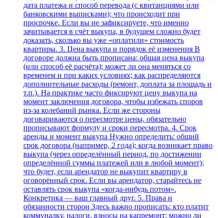
дата платежа и способ перевода (с квитанциями или
банковскими выписками); что происходит при
просрочке. Если вы не зафиксируете, что именно
зачитывается в счёт выкупа, в будущем сложно будет
доказать, сколько вы уже «оплатили» стоимость
квартиры. 3. Цена выкупа и порядок её изменения В
договоре должна быть прописана: общая цена выкупа
(или способ её расчёта); может ли она меняться со
временем и при каких условиях; как распределяются
дополнительные расходы (ремонт, доплата за площадь и
т.п.). На практике часто фиксируют цену выкупа на
момент заключения договора, чтобы избежать споров
из‑за колебаний рынка. Если же стороны
договариваются о пересмотре цены, обязательно
прописывают формулу и сроки пересмотра. 4. Срок
аренды и момент выкупа Нужно определить: общий
срок договора (например, 2 года); когда возникает право
выкупа (через определённый период, по достижении
определённой суммы платежей или в любой момент);
что будет, если арендатор не выкупит квартиру в
оговорённый срок. Если вы арендатор, старайтесь не
оставлять срок выкупа «когда‑нибудь потом».
Конкретика — ваш главный друг. 5. Права и
обязанности сторон Здесь важно прописать: кто платит
коммуналку, налоги, взносы на капремонт; можно ли