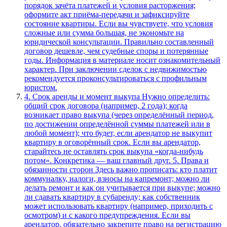
порядок зачёта платежей и условия расторжения;
оформите акт приёма‑передачи и зафиксируйте
состояние квартиры. Если вы чувствуете, что условия
сложные или сумма большая, не экономьте на
юридической консультации. Правильно составленный
договор дешевле, чем судебные споры и потерянные
годы. Информация в материале носит ознакомительный
характер. При заключении сделок с недвижимостью
рекомендуется проконсультироваться с профильным
юристом.
4. Срок аренды и момент выкупа Нужно определить:
общий срок договора (например, 2 года); когда
возникает право выкупа (через определённый период,
по достижении определённой суммы платежей или в
любой момент); что будет, если арендатор не выкупит
квартиру в оговорённый срок. Если вы арендатор,
старайтесь не оставлять срок выкупа «когда‑нибудь
потом». Конкретика — ваш главный друг. 5. Права и
обязанности сторон Здесь важно прописать: кто платит
коммуналку, налоги, взносы на капремонт; можно ли
делать ремонт и как он учитывается при выкупе; можно
ли сдавать квартиру в субаренду; как собственник
может использовать квартиру (например, приходить с
осмотром) и с какого предупреждения. Если вы
арендатор, обязательно закрепите право на регистрацию