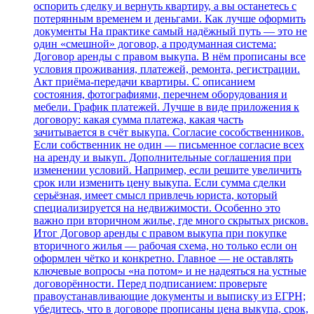
оспорить сделку и вернуть квартиру, а вы останетесь с
потерянным временем и деньгами. Как лучше оформить
документы На практике самый надёжный путь — это не
один «смешной» договор, а продуманная система:
Договор аренды с правом выкупа. В нём прописаны все
условия проживания, платежей, ремонта, регистрации.
Акт приёма‑передачи квартиры. С описанием
состояния, фотографиями, перечнем оборудования и
мебели. График платежей. Лучше в виде приложения к
договору: какая сумма платежа, какая часть
зачитывается в счёт выкупа. Согласие сособственников.
Если собственник не один — письменное согласие всех
на аренду и выкуп. Дополнительные соглашения при
изменении условий. Например, если решите увеличить
срок или изменить цену выкупа. Если сумма сделки
серьёзная, имеет смысл привлечь юриста, который
специализируется на недвижимости. Особенно это
важно при вторичном жилье, где много скрытых рисков.
Итог Договор аренды с правом выкупа при покупке
вторичного жилья — рабочая схема, но только если он
оформлен чётко и конкретно. Главное — не оставлять
ключевые вопросы «на потом» и не надеяться на устные
договорённости. Перед подписанием: проверьте
правоустанавливающие документы и выписку из ЕГРН;
убедитесь, что в договоре прописаны цена выкупа, срок,