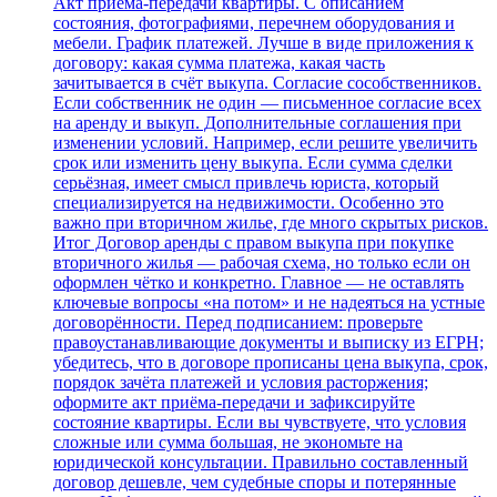
Акт приёма‑передачи квартиры. С описанием
состояния, фотографиями, перечнем оборудования и
мебели. График платежей. Лучше в виде приложения к
договору: какая сумма платежа, какая часть
зачитывается в счёт выкупа. Согласие сособственников.
Если собственник не один — письменное согласие всех
на аренду и выкуп. Дополнительные соглашения при
изменении условий. Например, если решите увеличить
срок или изменить цену выкупа. Если сумма сделки
серьёзная, имеет смысл привлечь юриста, который
специализируется на недвижимости. Особенно это
важно при вторичном жилье, где много скрытых рисков.
Итог Договор аренды с правом выкупа при покупке
вторичного жилья — рабочая схема, но только если он
оформлен чётко и конкретно. Главное — не оставлять
ключевые вопросы «на потом» и не надеяться на устные
договорённости. Перед подписанием: проверьте
правоустанавливающие документы и выписку из ЕГРН;
убедитесь, что в договоре прописаны цена выкупа, срок,
порядок зачёта платежей и условия расторжения;
оформите акт приёма‑передачи и зафиксируйте
состояние квартиры. Если вы чувствуете, что условия
сложные или сумма большая, не экономьте на
юридической консультации. Правильно составленный
договор дешевле, чем судебные споры и потерянные