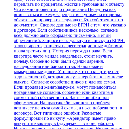
переплата по процентам, жёсткие требования к объекту
Что важно проверить до подписания Перед тем как
вписываться в схему «аренда с выкупом» на вторичке,
обязательно проверьте следующее: Кто собственник по
документам. Сверьте данные из ЕГРН с тем, что указано
в договоре. Если собственников несколько, согласие
всех должно быть оформлено письменно. Нет ли
обременений. Запросите актуальную выписку из ЕГРН:
залоги, аресты, запреты на регистрационные действия,
права третьих лиц. История перехода права. Если
квартира часто меняла владельцев, стоит изучить,
почему. Особенно если были сделки дарения,
наследования или банкротства. Налоговые и
коммунальные долги. Уточните, что по квартире нет
задолженностей, которые могут «перейти» к вам после
выкупа. Согласие сособственников и членов семьи.
Если продавец женат/замужем, могут понадобиться
нотариальные согласия, особенно если квартира в
совместной собственности. Частые ошибки при
оформлении На практике большинство проблем
возникает не из‑за самой схемы, а из‑за небрежности в
договоре. Вот типичные ошибки: Размытые
формулировки по выкупу. «Арендатор имеет право
выкупить квартиру в будущем» — это не работает.
Нужна конкретная цена, срок и порядок. Не прописано,