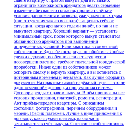
сдаёте квартиру с правом выкупа Для вас важно:
ограничить возможность арендатора делать серьёзные
изменения без вашего согласия; прописать чёткие
условия расторжения и возврата уже уплаченных сумм
(или отсутствия такого возврата); защитить себя от
ситуации, когда арендатор годами живёт, но так и не
выкупает квартиру. Хороший вариант — установить
минимальный срок, после которого выкуп становится
обязанностью арендатора при выполнении
определённых условий. Если квартира в совместной
собственности Здесь без нотариуса не обойтись. Любые
сделки с долями, особенно если есть супруги и
несовершеннолетние, требуют тщательной юридической
проработки. Иначе один из собственников может
оспорить сделку и вернуть квартиру, а вы останетесь с
потерянным временем и деньгами. Как лучше оформить
документы На практике самый надёжный путь — это не
один «смешной» договор, а продуманная система:
Договор аренды с правом выкупа. В нём прописаны все
условия проживания, платежей, ремонта, регистрации.
Акт приёма‑передачи квартиры. С описанием
состояния, фотографиями, перечнем оборудования и
мебели. График платежей. Лучше в виде приложения к
договору: какая сумма платежа, какая часть
зачитывается в счёт выкупа. Согласие сособственников.