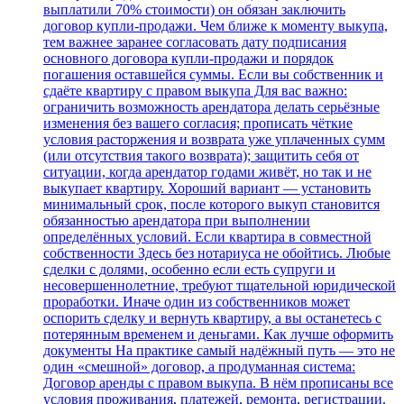
выплатили 70% стоимости) он обязан заключить
договор купли‑продажи. Чем ближе к моменту выкупа,
тем важнее заранее согласовать дату подписания
основного договора купли‑продажи и порядок
погашения оставшейся суммы. Если вы собственник и
сдаёте квартиру с правом выкупа Для вас важно:
ограничить возможность арендатора делать серьёзные
изменения без вашего согласия; прописать чёткие
условия расторжения и возврата уже уплаченных сумм
(или отсутствия такого возврата); защитить себя от
ситуации, когда арендатор годами живёт, но так и не
выкупает квартиру. Хороший вариант — установить
минимальный срок, после которого выкуп становится
обязанностью арендатора при выполнении
определённых условий. Если квартира в совместной
собственности Здесь без нотариуса не обойтись. Любые
сделки с долями, особенно если есть супруги и
несовершеннолетние, требуют тщательной юридической
проработки. Иначе один из собственников может
оспорить сделку и вернуть квартиру, а вы останетесь с
потерянным временем и деньгами. Как лучше оформить
документы На практике самый надёжный путь — это не
один «смешной» договор, а продуманная система:
Договор аренды с правом выкупа. В нём прописаны все
условия проживания, платежей, ремонта, регистрации.