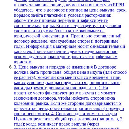
правоустанавливающие документы и выписку из ЕГРН;
убедитесь, что в договоре прописаны цена выкупа, срок,
порядок зачёта платежей и условия расторжения;
оформите акт приёма‑передачи и зафиксируйте
состояние квартиры. Если вы чувствуете, что условия
сложные или сумма большая, не экономьте на
юридической консультации. Правильно составленный
договор дешевле, чем судебные споры и потерянные
годы. Информация в материале носит ознакомительный
характер. При заключении сделок с недвижимостью
рекомендуется проконсультироваться с профильным
юристом.
3. Цена выкупа и порядок её изменения В договоре
должна быть прописана: общая цена выкупа (или способ
её расчёта); может ли она меняться со временем и при
каких условиях; как распределяются дополнительные
расходы (ремонт, доплата за площадь и т.п.). На
практике часто фиксируют цену выкупа на момент
заключения договора, чтобы избежать споров из‑за
колебаний рынка. Если же стороны договариваются о
пересмотре цены, обязательно прописывают формулу и
сроки пересмотра. 4. Срок аренды и момент выкупа
Нужно определить: общий срок договора (например, 2
года); когда возникает право выкупа (через