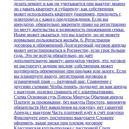
делать ремонт и как он учитывается при выкупе; можно
ли сдавать квартиру в субаренду; как собственник
может использовать квартиру (например, приходить с
осмотром) и с какого предупреждения. Если вы
арендатор, обязательно закрепите право на регистрацию
по месту жительства и возможность проживания семьи.
Иначе может оказаться, что вы платите, но не можете
нормально пользоваться жильём. 6. Регистрация
договора и обременений Долгосрочный договор аренды
может регистрироваться в Росреестре, если срок больше
года. Это не всегда обязательно, но даёт
дополнительную защиту: арендатор уверен, что договор
не расторгнут задним числом; собственник может
подтвердить обременение при продаже или залоге. Если
вы планируете выкуп, регистрация договора и
ограничений прав — разумный шаг. Сравнение с
другими схемами Чтобы понять, подходит ли вам аренда
с выкупом, полезно сравнить её с альтернативами.
Схема Основная суть Плюсы Минусы Обычная аренда
Платите за проживание, без выкупа Простота, минимум
обязательств Нет накопления на покупку, нет гарантий
Аренда с выкупом Часть платежей идёт в счёт покупки
Фиксируете цену, постепенно выкупаете Сложнее
оформить, выше риски при плохом договоре
Классическая купля‑продажа с рассрочкой Сразу