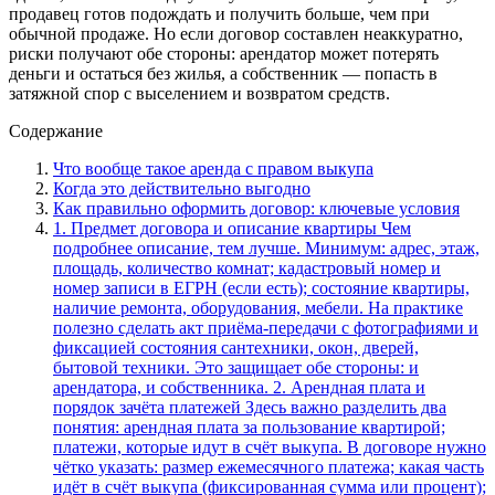
продавец готов подождать и получить больше, чем при
обычной продаже. Но если договор составлен неаккуратно,
риски получают обе стороны: арендатор может потерять
деньги и остаться без жилья, а собственник — попасть в
затяжной спор с выселением и возвратом средств.
Содержание
Что вообще такое аренда с правом выкупа
Когда это действительно выгодно
Как правильно оформить договор: ключевые условия
1. Предмет договора и описание квартиры Чем
подробнее описание, тем лучше. Минимум: адрес, этаж,
площадь, количество комнат; кадастровый номер и
номер записи в ЕГРН (если есть); состояние квартиры,
наличие ремонта, оборудования, мебели. На практике
полезно сделать акт приёма‑передачи с фотографиями и
фиксацией состояния сантехники, окон, дверей,
бытовой техники. Это защищает обе стороны: и
арендатора, и собственника. 2. Арендная плата и
порядок зачёта платежей Здесь важно разделить два
понятия: арендная плата за пользование квартирой;
платежи, которые идут в счёт выкупа. В договоре нужно
чётко указать: размер ежемесячного платежа; какая часть
идёт в счёт выкупа (фиксированная сумма или процент);