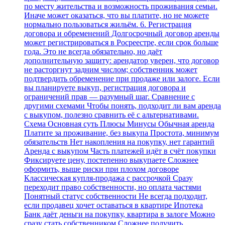
по месту жительства и возможность проживания семьи.
Иначе может оказаться, что вы платите, но не можете
нормально пользоваться жильём. 6. Регистрация
договора и обременений Долгосрочный договор аренды
может регистрироваться в Росреестре, если срок больше
года. Это не всегда обязательно, но даёт
дополнительную защиту: арендатор уверен, что договор
не расторгнут задним числом; собственник может
подтвердить обременение при продаже или залоге. Если
вы планируете выкуп, регистрация договора и
ограничений прав — разумный шаг. Сравнение с
другими схемами Чтобы понять, подходит ли вам аренда
с выкупом, полезно сравнить её с альтернативами.
Схема Основная суть Плюсы Минусы Обычная аренда
Платите за проживание, без выкупа Простота, минимум
обязательств Нет накопления на покупку, нет гарантий
Аренда с выкупом Часть платежей идёт в счёт покупки
Фиксируете цену, постепенно выкупаете Сложнее
оформить, выше риски при плохом договоре
Классическая купля‑продажа с рассрочкой Сразу
переходит право собственности, но оплата частями
Понятный статус собственности Не всегда подходит,
если продавец хочет оставаться в квартире Ипотека
Банк даёт деньги на покупку, квартира в залоге Можно
сразу стать собственником Сложнее получить,