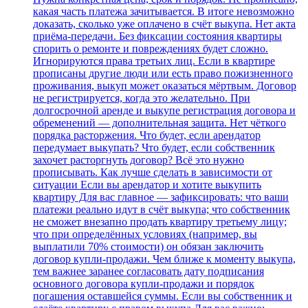
какая часть платежа зачитывается. В итоге невозможно
доказать, сколько уже оплачено в счёт выкупа. Нет акта
приёма‑передачи. Без фиксации состояния квартиры
спорить о ремонте и повреждениях будет сложно.
Игнорируются права третьих лиц. Если в квартире
прописаны другие люди или есть право пожизненного
проживания, выкуп может оказаться мёртвым. Договор
не регистрируется, когда это желательно. При
долгосрочной аренде и выкупе регистрация договора и
обременений — дополнительная защита. Нет чёткого
порядка расторжения. Что будет, если арендатор
передумает выкупать? Что будет, если собственник
захочет расторгнуть договор? Всё это нужно
прописывать. Как лучше сделать в зависимости от
ситуации Если вы арендатор и хотите выкупить
квартиру Для вас главное — зафиксировать: что ваши
платежи реально идут в счёт выкупа; что собственник
не сможет внезапно продать квартиру третьему лицу;
что при определённых условиях (например, вы
выплатили 70% стоимости) он обязан заключить
договор купли‑продажи. Чем ближе к моменту выкупа,
тем важнее заранее согласовать дату подписания
основного договора купли‑продажи и порядок
погашения оставшейся суммы. Если вы собственник и