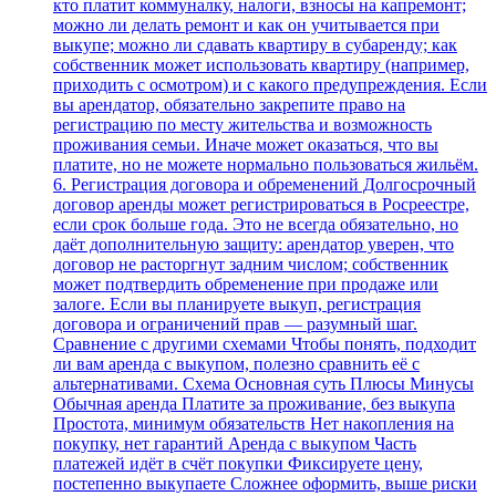
кто платит коммуналку, налоги, взносы на капремонт;
можно ли делать ремонт и как он учитывается при
выкупе; можно ли сдавать квартиру в субаренду; как
собственник может использовать квартиру (например,
приходить с осмотром) и с какого предупреждения. Если
вы арендатор, обязательно закрепите право на
регистрацию по месту жительства и возможность
проживания семьи. Иначе может оказаться, что вы
платите, но не можете нормально пользоваться жильём.
6. Регистрация договора и обременений Долгосрочный
договор аренды может регистрироваться в Росреестре,
если срок больше года. Это не всегда обязательно, но
даёт дополнительную защиту: арендатор уверен, что
договор не расторгнут задним числом; собственник
может подтвердить обременение при продаже или
залоге. Если вы планируете выкуп, регистрация
договора и ограничений прав — разумный шаг.
Сравнение с другими схемами Чтобы понять, подходит
ли вам аренда с выкупом, полезно сравнить её с
альтернативами. Схема Основная суть Плюсы Минусы
Обычная аренда Платите за проживание, без выкупа
Простота, минимум обязательств Нет накопления на
покупку, нет гарантий Аренда с выкупом Часть
платежей идёт в счёт покупки Фиксируете цену,
постепенно выкупаете Сложнее оформить, выше риски