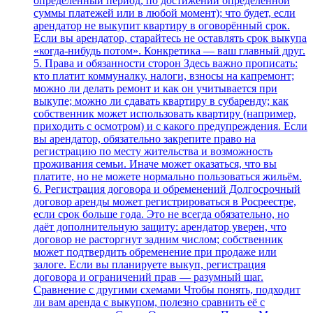
определённый период, по достижении определённой
суммы платежей или в любой момент); что будет, если
арендатор не выкупит квартиру в оговорённый срок.
Если вы арендатор, старайтесь не оставлять срок выкупа
«когда‑нибудь потом». Конкретика — ваш главный друг.
5. Права и обязанности сторон Здесь важно прописать:
кто платит коммуналку, налоги, взносы на капремонт;
можно ли делать ремонт и как он учитывается при
выкупе; можно ли сдавать квартиру в субаренду; как
собственник может использовать квартиру (например,
приходить с осмотром) и с какого предупреждения. Если
вы арендатор, обязательно закрепите право на
регистрацию по месту жительства и возможность
проживания семьи. Иначе может оказаться, что вы
платите, но не можете нормально пользоваться жильём.
6. Регистрация договора и обременений Долгосрочный
договор аренды может регистрироваться в Росреестре,
если срок больше года. Это не всегда обязательно, но
даёт дополнительную защиту: арендатор уверен, что
договор не расторгнут задним числом; собственник
может подтвердить обременение при продаже или
залоге. Если вы планируете выкуп, регистрация
договора и ограничений прав — разумный шаг.
Сравнение с другими схемами Чтобы понять, подходит
ли вам аренда с выкупом, полезно сравнить её с