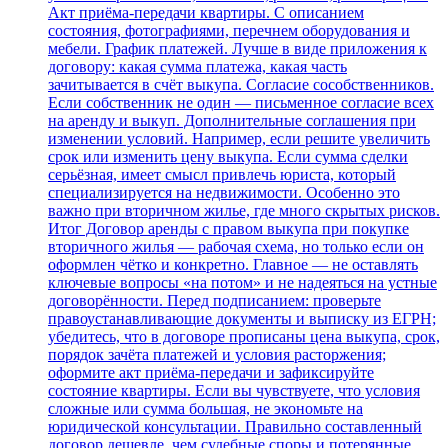
Акт приёма‑передачи квартиры. С описанием
состояния, фотографиями, перечнем оборудования и
мебели. График платежей. Лучше в виде приложения к
договору: какая сумма платежа, какая часть
зачитывается в счёт выкупа. Согласие сособственников.
Если собственник не один — письменное согласие всех
на аренду и выкуп. Дополнительные соглашения при
изменении условий. Например, если решите увеличить
срок или изменить цену выкупа. Если сумма сделки
серьёзная, имеет смысл привлечь юриста, который
специализируется на недвижимости. Особенно это
важно при вторичном жилье, где много скрытых рисков.
Итог Договор аренды с правом выкупа при покупке
вторичного жилья — рабочая схема, но только если он
оформлен чётко и конкретно. Главное — не оставлять
ключевые вопросы «на потом» и не надеяться на устные
договорённости. Перед подписанием: проверьте
правоустанавливающие документы и выписку из ЕГРН;
убедитесь, что в договоре прописаны цена выкупа, срок,
порядок зачёта платежей и условия расторжения;
оформите акт приёма‑передачи и зафиксируйте
состояние квартиры. Если вы чувствуете, что условия
сложные или сумма большая, не экономьте на
юридической консультации. Правильно составленный
договор дешевле, чем судебные споры и потерянные