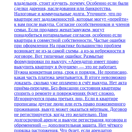
владельцев, стоит изучить, почему. Особенно если были
сделки дарения, наследования или банкротства.
Налоговые и коммунальные долги. Уточните, что по
квартире нет задолженностей, которые могут «перейти»
к вам после выкупа. Согласие сособственников и членов
семьи. Если продавец женат/замужем, могут
понадобиться нотариальные согласия, особенно если
квартира в совместной собственности. Частые ошибки
при оформлении На практике большинство проблем
возникает не из‑за самой схемы, а из‑за небрежности в
договоре. Вот типичные ошибки: Размытые
формулировки по выкупу. «Арендатор имеет право
выкупить квартиру в будущем» — это не работает.
Нужна конкретная цена, срок и порядок. Не прописано,
какая часть платежа зачитывается. В итоге невозможно
доказать, сколько уже оплачено в счёт выкупа. Нет акта
приёма‑передачи. Без фиксации состояния квартиры
спорить о ремонте и повреждениях будет сложно.
Игнорируются права третьих лиц. Если в квартире
прописаны другие люди или есть право пожизненного
проживания, выкуп может оказаться мёртвым. Договор
не регистрируется, когда это желательно. При
долгосрочной аренде и выкупе регистрация договора и
обременений — дополнительная защита. Нет чёткого
порядка расторжения. Что будет, если арендатор