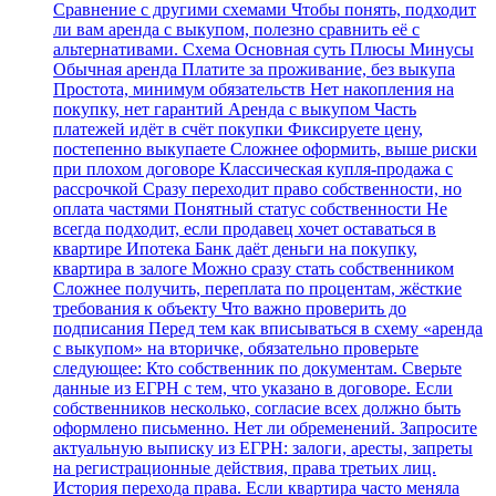
Сравнение с другими схемами Чтобы понять, подходит
ли вам аренда с выкупом, полезно сравнить её с
альтернативами. Схема Основная суть Плюсы Минусы
Обычная аренда Платите за проживание, без выкупа
Простота, минимум обязательств Нет накопления на
покупку, нет гарантий Аренда с выкупом Часть
платежей идёт в счёт покупки Фиксируете цену,
постепенно выкупаете Сложнее оформить, выше риски
при плохом договоре Классическая купля‑продажа с
рассрочкой Сразу переходит право собственности, но
оплата частями Понятный статус собственности Не
всегда подходит, если продавец хочет оставаться в
квартире Ипотека Банк даёт деньги на покупку,
квартира в залоге Можно сразу стать собственником
Сложнее получить, переплата по процентам, жёсткие
требования к объекту Что важно проверить до
подписания Перед тем как вписываться в схему «аренда
с выкупом» на вторичке, обязательно проверьте
следующее: Кто собственник по документам. Сверьте
данные из ЕГРН с тем, что указано в договоре. Если
собственников несколько, согласие всех должно быть
оформлено письменно. Нет ли обременений. Запросите
актуальную выписку из ЕГРН: залоги, аресты, запреты
на регистрационные действия, права третьих лиц.
История перехода права. Если квартира часто меняла