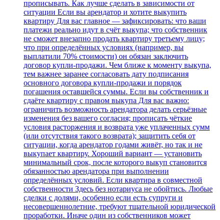
прописывать. Как лучше сделать в зависимости от
ситуации Если вы арендатор и хотите выкупить
квартиру Для вас главное — зафиксировать: что ваши
платежи реально идут в счёт выкупа; что собственник
не сможет внезапно продать квартиру третьему лицу;
что при определённых условиях (например, вы
выплатили 70% стоимости) он обязан заключить
договор купли‑продажи. Чем ближе к моменту выкупа,
тем важнее заранее согласовать дату подписания
основного договора купли‑продажи и порядок
погашения оставшейся суммы. Если вы собственник и
сдаёте квартиру с правом выкупа Для вас важно:
ограничить возможность арендатора делать серьёзные
изменения без вашего согласия; прописать чёткие
условия расторжения и возврата уже уплаченных сумм
(или отсутствия такого возврата); защитить себя от
ситуации, когда арендатор годами живёт, но так и не
выкупает квартиру. Хороший вариант — установить
минимальный срок, после которого выкуп становится
обязанностью арендатора при выполнении
определённых условий. Если квартира в совместной
собственности Здесь без нотариуса не обойтись. Любые
сделки с долями, особенно если есть супруги и
несовершеннолетние, требуют тщательной юридической
проработки. Иначе один из собственников может