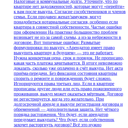
Налоговые и коммунальные долги. Уточните, что по
квартире нет задолженностей, которые могут «перейти»
к вам после выкупа. Согласие сособственников и членов
семьи. Если продавец женат/замужем, могут
понадобиться нотариальные согласия, особенно если
квартира в совместной собственности. Частые ошибки
при оформлении На практике большинство проблем
возникает не из‑за самой схемы, а из‑за небрежности в
договоре. Вот типичные ошибки: Размытые
формулировки по выкупу. «Арендатор имеет право
выкупить квартиру в будущем» — это не работает.
Нужна конкретная цена, срок и порядок. Не прописано,
какая часть платежа зачитывается. В итоге невозможно
доказать, сколько уже оплачено в счёт выкупа. Нет акта
приёма‑передачи. Без фиксации состояния квартиры
спорить о ремонте и повреждениях будет сложно.
Игнорируются права третьих лиц. Если в квартире
прописаны другие люди или есть право пожизненного
проживания, выкуп может оказаться мёртвым. Договор
не регистрируется, когда это желательно. При
долгосрочной аренде и выкупе регистрация договора и
обременений — дополнительная защита. Нет чёткого
порядка расторжения. Что будет, если арендатор
передумает выкупать? Что будет, если собственник
захочет расторгнуть договор? Всё это нужно