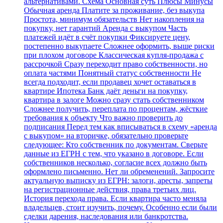
альтернативами. Схема Основная суть Плюсы Минусы
Обычная аренда Платите за проживание, без выкупа
Простота, минимум обязательств Нет накопления на
покупку, нет гарантий Аренда с выкупом Часть
платежей идёт в счёт покупки Фиксируете цену,
постепенно выкупаете Сложнее оформить, выше риски
при плохом договоре Классическая купля‑продажа с
рассрочкой Сразу переходит право собственности, но
оплата частями Понятный статус собственности Не
всегда подходит, если продавец хочет оставаться в
квартире Ипотека Банк даёт деньги на покупку,
квартира в залоге Можно сразу стать собственником
Сложнее получить, переплата по процентам, жёсткие
требования к объекту Что важно проверить до
подписания Перед тем как вписываться в схему «аренда
с выкупом» на вторичке, обязательно проверьте
следующее: Кто собственник по документам. Сверьте
данные из ЕГРН с тем, что указано в договоре. Если
собственников несколько, согласие всех должно быть
оформлено письменно. Нет ли обременений. Запросите
актуальную выписку из ЕГРН: залоги, аресты, запреты
на регистрационные действия, права третьих лиц.
История перехода права. Если квартира часто меняла
владельцев, стоит изучить, почему. Особенно если были
сделки дарения, наследования или банкротства.