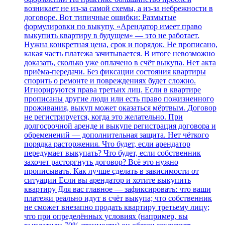
возникает не из‑за самой схемы, а из‑за небрежности в
договоре. Вот типичные ошибки: Размытые
формулировки по выкупу. «Арендатор имеет право
выкупить квартиру в будущем» — это не работает.
Нужна конкретная цена, срок и порядок. Не прописано,
какая часть платежа зачитывается. В итоге невозможно
доказать, сколько уже оплачено в счёт выкупа. Нет акта
приёма‑передачи. Без фиксации состояния квартиры
спорить о ремонте и повреждениях будет сложно.
Игнорируются права третьих лиц. Если в квартире
прописаны другие люди или есть право пожизненного
проживания, выкуп может оказаться мёртвым. Договор
не регистрируется, когда это желательно. При
долгосрочной аренде и выкупе регистрация договора и
обременений — дополнительная защита. Нет чёткого
порядка расторжения. Что будет, если арендатор
передумает выкупать? Что будет, если собственник
захочет расторгнуть договор? Всё это нужно
прописывать. Как лучше сделать в зависимости от
ситуации Если вы арендатор и хотите выкупить
квартиру Для вас главное — зафиксировать: что ваши
платежи реально идут в счёт выкупа; что собственник
не сможет внезапно продать квартиру третьему лицу;
что при определённых условиях (например, вы