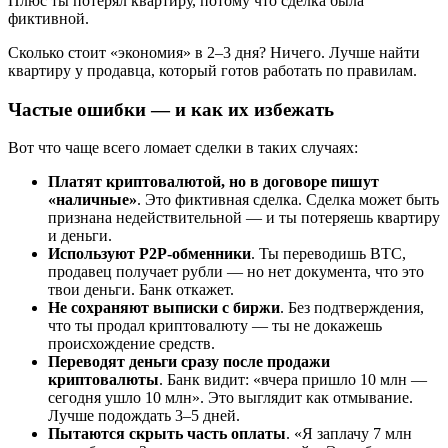
Плюс ты потерял квартиру, потому что сделка была
фиктивной.
Сколько стоит «экономия» в 2–3 дня? Ничего. Лучше найти
квартиру у продавца, который готов работать по правилам.
Частые ошибки — и как их избежать
Вот что чаще всего ломает сделки в таких случаях:
Платят криптовалютой, но в договоре пишут
«наличные»
. Это фиктивная сделка. Сделка может быть
признана недействительной — и ты потеряешь квартиру
и деньги.
Используют P2P-обменники
. Ты переводишь BTC,
продавец получает рубли — но нет документа, что это
твои деньги. Банк откажет.
Не сохраняют выписки с биржи
. Без подтверждения,
что ты продал криптовалюту — ты не докажешь
происхождение средств.
Переводят деньги сразу после продажи
криптовалюты
. Банк видит: «вчера пришло 10 млн —
сегодня ушло 10 млн». Это выглядит как отмывание.
Лучше подождать 3–5 дней.
Пытаются скрыть часть оплаты
. «Я заплачу 7 млн