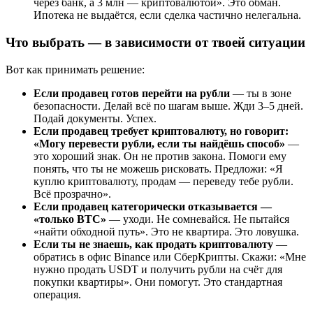
через банк, а 3 млн — криптовалютой». Это обман.
Ипотека не выдаётся, если сделка частично нелегальна.
Что выбрать — в зависимости от твоей ситуации
Вот как принимать решение:
Если продавец готов перейти на рубли
— ты в зоне
безопасности. Делай всё по шагам выше. Жди 3–5 дней.
Подай документы. Успех.
Если продавец требует криптовалюту, но говорит:
«Могу перевести рубли, если ты найдёшь способ»
—
это хороший знак. Он не против закона. Помоги ему
понять, что ты не можешь рисковать. Предложи: «Я
куплю криптовалюту, продам — переведу тебе рубли.
Всё прозрачно».
Если продавец категорически отказывается —
«только BTC»
— уходи. Не сомневайся. Не пытайся
«найти обходной путь». Это не квартира. Это ловушка.
Если ты не знаешь, как продать криптовалюту
—
обратись в офис Binance или СберКрипты. Скажи: «Мне
нужно продать USDT и получить рубли на счёт для
покупки квартиры». Они помогут. Это стандартная
операция.