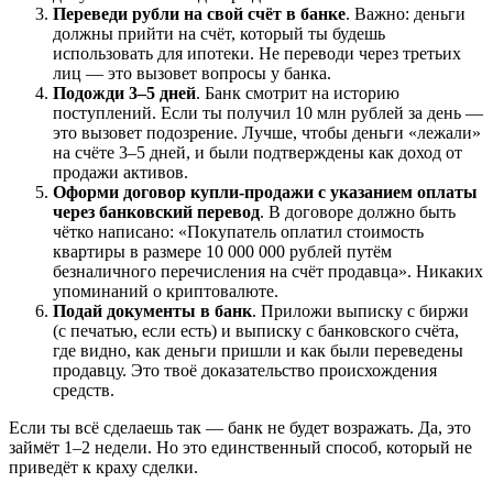
Переведи рубли на свой счёт в банке
. Важно: деньги
должны прийти на счёт, который ты будешь
использовать для ипотеки. Не переводи через третьих
лиц — это вызовет вопросы у банка.
Подожди 3–5 дней
. Банк смотрит на историю
поступлений. Если ты получил 10 млн рублей за день —
это вызовет подозрение. Лучше, чтобы деньги «лежали»
на счёте 3–5 дней, и были подтверждены как доход от
продажи активов.
Оформи договор купли-продажи с указанием оплаты
через банковский перевод
. В договоре должно быть
чётко написано: «Покупатель оплатил стоимость
квартиры в размере 10 000 000 рублей путём
безналичного перечисления на счёт продавца». Никаких
упоминаний о криптовалюте.
Подай документы в банк
. Приложи выписку с биржи
(с печатью, если есть) и выписку с банковского счёта,
где видно, как деньги пришли и как были переведены
продавцу. Это твоё доказательство происхождения
средств.
Если ты всё сделаешь так — банк не будет возражать. Да, это
займёт 1–2 недели. Но это единственный способ, который не
приведёт к краху сделки.