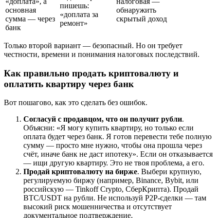
«доплата», а
налоговая —
пишешь:
основная
обнаружить
«доплата за
сумма — через
скрытый доход
ремонт»
банк
Только второй вариант — безопасный. Но он требует
честности, времени и понимания налоговых последствий.
Как правильно продать криптовалюту и
оплатить квартиру через банк
Вот пошагово, как это сделать без ошибок.
Согласуй с продавцом, что он получит рубли
.
Объясни: «Я могу купить квартиру, но только если
оплата будет через банк. Я готов перевести тебе полную
сумму — просто мне нужно, чтобы она прошла через
счёт, иначе банк не даст ипотеку». Если он отказывается
— ищи другую квартиру. Это не твоя проблема, а его.
Продай криптовалюту на бирже
. Выбери крупную,
регулируемую биржу (например, Binance, Bybit, или
российскую — Tinkoff Crypto, СберКрипта). Продай
BTC/USDT на рубли. Не используй P2P-сделки — там
высокий риск мошенничества и отсутствует
документальное подтверждение.