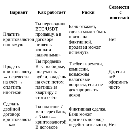
Совмест
Вариант
Как работает
Риски
с
ипотекой
Ты переводишь
Банк откажет,
BTC/USDT
сделка может быть
Платить
продавцу, а в
признана
криптовалютой
договоре
Нет
фиктивной,
напрямую
пишешь
продавец может
«оплата
исчезнуть
наличными»
Ты продаешь
Требует времени,
Продать
BTC на бирже,
комиссии,
криптовалюту
получаешь
Да, если
возможны
→ перевести
рубли, кладёшь
всё
налоговые
на счёт →
на счёт, потом
оформить
вопросы, если не
оплатить
платишь за
чисто
декларировать
ипотекой
квартиру с
доход
этого счёта
Сделать
Ты платишь 7
двойной
Фиктивная сделка.
млн через банк,
договор:
Банк может
а 3 млн —
криптовалюта
признать договор
криптовалютой.
— как
недействительным,
Нет
В договоре