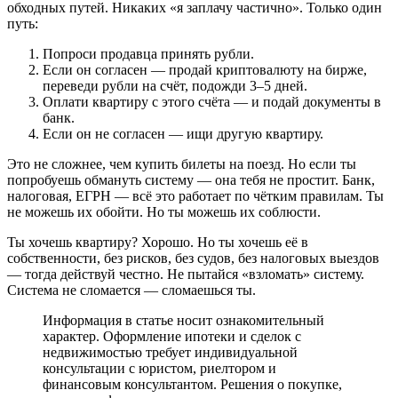
обходных путей. Никаких «я заплачу частично». Только один
путь:
Попроси продавца принять рубли.
Если он согласен — продай криптовалюту на бирже,
переведи рубли на счёт, подожди 3–5 дней.
Оплати квартиру с этого счёта — и подай документы в
банк.
Если он не согласен — ищи другую квартиру.
Это не сложнее, чем купить билеты на поезд. Но если ты
попробуешь обмануть систему — она тебя не простит. Банк,
налоговая, ЕГРН — всё это работает по чётким правилам. Ты
не можешь их обойти. Но ты можешь их соблюсти.
Ты хочешь квартиру? Хорошо. Но ты хочешь её в
собственности, без рисков, без судов, без налоговых выездов
— тогда действуй честно. Не пытайся «взломать» систему.
Система не сломается — сломаешься ты.
Информация в статье носит ознакомительный
характер. Оформление ипотеки и сделок с
недвижимостью требует индивидуальной
консультации с юристом, риелтором и
финансовым консультантом. Решения о покупке,