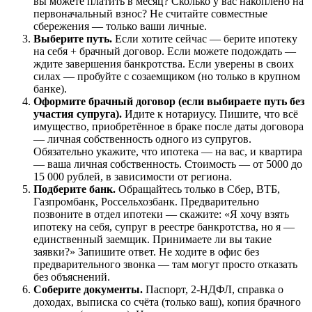
вы можете платить в месяц? Сколько у вас накоплено на
первоначальный взнос? Не считайте совместные
сбережения — только ваши личные.
Выберите путь.
Если хотите сейчас — берите ипотеку
на себя + брачный договор. Если можете подождать —
ждите завершения банкротства. Если уверены в своих
силах — пробуйте с созаемщиком (но только в крупном
банке).
Оформите брачный договор (если выбираете путь без
участия супруга).
Идите к нотариусу. Пишите, что всё
имущество, приобретённое в браке после даты договора
— личная собственность одного из супругов.
Обязательно укажите, что ипотека — на вас, и квартира
— ваша личная собственность. Стоимость — от 5000 до
15 000 рублей, в зависимости от региона.
Подберите банк.
Обращайтесь только в Сбер, ВТБ,
Газпромбанк, Россельхозбанк. Предварительно
позвоните в отдел ипотеки — скажите: «Я хочу взять
ипотеку на себя, супруг в реестре банкротства, но я —
единственный заемщик. Принимаете ли вы такие
заявки?» Запишите ответ. Не ходите в офис без
предварительного звонка — там могут просто отказать
без объяснений.
Соберите документы.
Паспорт, 2-НДФЛ, справка о
доходах, выписка со счёта (только ваш), копия брачного