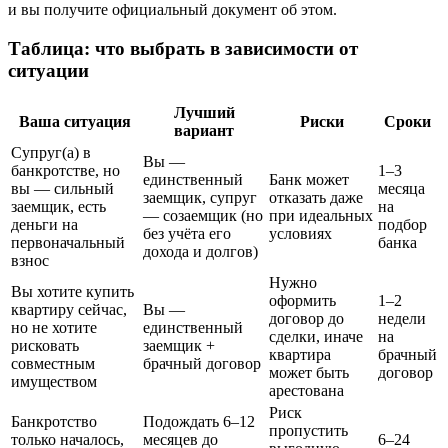
и вы получите официальный документ об этом.
Таблица: что выбрать в зависимости от
ситуации
Лучший
Ваша ситуация
Риски
Сроки
вариант
Супруг(а) в
Вы —
банкротстве, но
1–3
единственный
Банк может
вы — сильный
месяца
заемщик, супруг
отказать даже
заемщик, есть
на
— созаемщик (но
при идеальных
деньги на
подбор
без учёта его
условиях
первоначальный
банка
дохода и долгов)
взнос
Нужно
Вы хотите купить
оформить
1–2
квартиру сейчас,
Вы —
договор до
недели
но не хотите
единственный
сделки, иначе
на
рисковать
заемщик +
квартира
брачный
совместным
брачный договор
может быть
договор
имуществом
арестована
Риск
Банкротство
Подождать 6–12
пропустить
только началось,
месяцев до
6–24