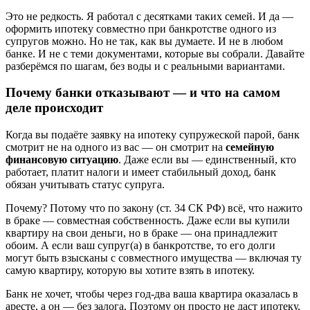
Это не редкость. Я работал с десятками таких семей. И да —
оформить ипотеку совместно при банкротстве одного из
супругов можно. Но не так, как вы думаете. И не в любом
банке. И не с теми документами, которые вы собрали. Давайте
разберёмся по шагам, без воды и с реальными вариантами.
Почему банки отказывают — и что на самом
деле происходит
Когда вы подаёте заявку на ипотеку супружеской парой, банк
смотрит не на одного из вас — он смотрит на
семейную
финансовую ситуацию
. Даже если вы — единственный, кто
работает, платит налоги и имеет стабильный доход, банк
обязан учитывать статус супруга.
Почему? Потому что по закону (ст. 34 СК РФ) всё, что нажито
в браке — совместная собственность. Даже если вы купили
квартиру на свои деньги, но в браке — она принадлежит
обоим. А если ваш супруг(а) в банкротстве, то его долги
могут быть взысканы с совместного имущества — включая ту
самую квартиру, которую вы хотите взять в ипотеку.
Банк не хочет, чтобы через год-два ваша квартира оказалась в
аресте, а он — без залога. Поэтому он просто не даст ипотеку,