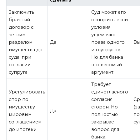
сделать
Заключить
Суд может его
брачный
оспорить, если
договор с
условия
чётким
ущемляют
разделом
Да
права одного
Вы
имущества до
из супругов.
суда, при
Но для банка
согласии
это весомый
супруга
аргумент.
Требует
Урегулировать
единогласного
спор по
согласия
Ср
имуществу
сторон. Но
(з
Да
мировым
полностью
по
соглашением
закрывает
су
до ипотеки
вопрос для
банка.