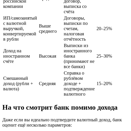
российской
договор,
компании
выписка со
счёта
ИП/самозанятый
Договоры,
с валютной
выписки по
Выше
выручкой,
счетам,
20–25%
среднего
конвертируемой
налоговая
в рубли
отчётность
Выписки из
Доход на
иностранного
иностранном
Высокая
банка
25–30%
счёте
(принимают не
все банки)
Справка о
Смешанный
рублёвом
доход (рубли +
Средняя
доходе +
15–20%
валюта)
подтверждение
валютного
На что смотрит банк помимо дохода
Даже если вы идеально подтвердите валютный доход, банк
оценит ещё несколько параметров: