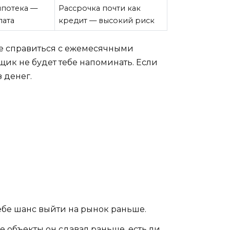
ипотека —
Рассрочка почти как
лата
кредит — высокий риск
не справиться с ежемесячными
ик не будет тебе напоминать. Если
 денег.
ебе шанс выйти на рынок раньше.
е объекты он сдавал раньше, есть ли