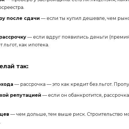
осреестра.
ру после сдачи
— если ты купил дешевле, чем рыно
рассрочку
— если вдруг появились деньги (премия,
 льгот, как ипотека.
елай так:
охода
— рассрочка — это как кредит без льгот. Проп
охой репутацией
— если он обанкротится, рассрочка 
яцев
— чем дольше, тем выше риск. Строительство мо
.