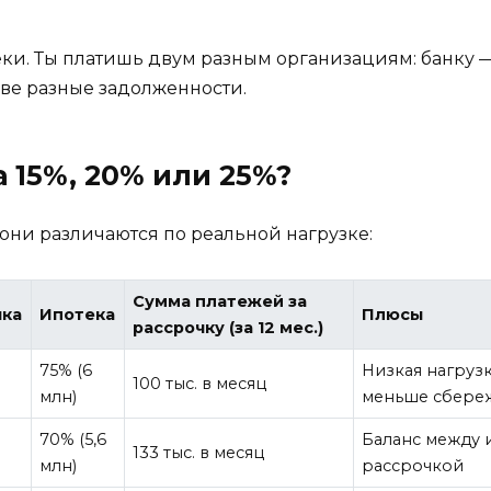
теки. Ты платишь двум разным организациям: банку 
две разные задолженности.
 15%, 20% или 25%?
 они различаются по реальной нагрузке:
Сумма платежей за
чка
Ипотека
Плюсы
рассрочку (за 12 мес.)
75% (6
Низкая нагрузк
100 тыс. в месяц
млн)
меньше сбере
70% (5,6
Баланс между 
133 тыс. в месяц
млн)
рассрочкой