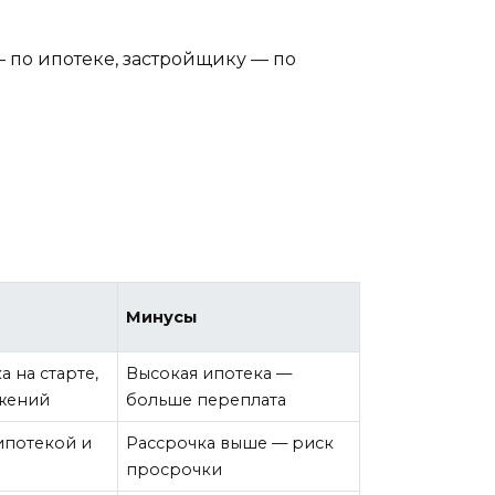
— по ипотеке, застройщику — по
Минусы
а на старте,
Высокая ипотека —
жений
больше переплата
ипотекой и
Рассрочка выше — риск
просрочки