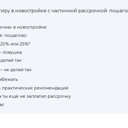
иру в новостройке с частичной рассрочкой: пошагов
рочка» в новостройке
ке: пошагово
 20% или 25%?
 — ловушка
делай так:
— не делай так:
избежать
 5 практических рекомендаций
 а ты ещё не заплатил рассрочку
ас