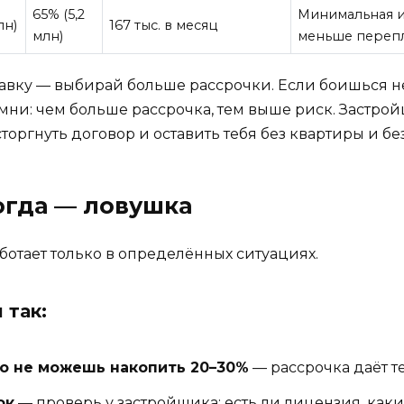
65% (5,2
Минимальная 
лн)
167 тыс. в месяц
млн)
меньше переп
тавку — выбирай больше рассрочки. Если боишься 
ни: чем больше рассрочка, тем выше риск. Застройщ
оргнуть договор и оставить тебя без квартиры и без
когда — ловушка
ботает только в определённых ситуациях.
 так:
но не можешь накопить 20–30%
— рассрочка даёт т
ок
— проверь у застройщика: есть ли лицензия, каки