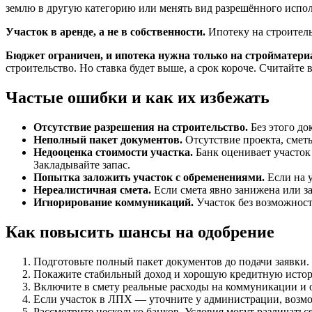
землю в другую категорию или менять вид разрешённого исполь
Участок в аренде, а не в собственности.
Ипотеку на строитель
Бюджет ограничен, и ипотека нужна только на стройматери
строительство. Но ставка будет выше, а срок короче. Считайте 
Частые ошибки и как их избежать
Отсутствие разрешения на строительство.
Без этого до
Неполный пакет документов.
Отсутствие проекта, сметы
Недооценка стоимости участка.
Банк оценивает участок 
Закладывайте запас.
Попытка заложить участок с обременениями.
Если на у
Нереалистичная смета.
Если смета явно занижена или за
Игнорирование коммуникаций.
Участок без возможности
Как повысить шансы на одобрение
Подготовьте полный пакет документов до подачи заявки.
Покажите стабильный доход и хорошую кредитную истори
Включите в смету реальные расходы на коммуникации и о
Если участок в ЛПХ — уточните у администрации, возмо
Рассмотрите несколько банков. Условия могут различатьс