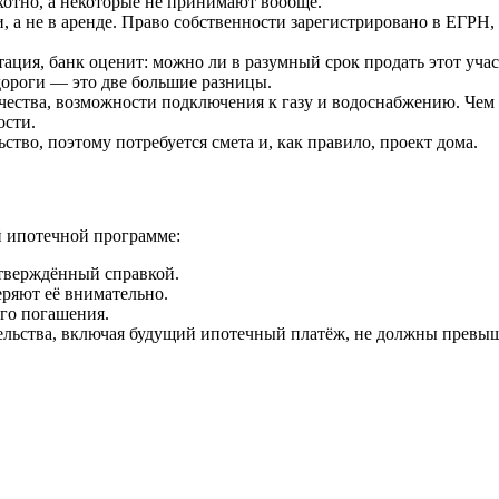
хотно, а некоторые не принимают вообще.
 а не в аренде. Право собственности зарегистрировано в ЕГРН, 
ция, банк оценит: можно ли в разумный срок продать этот участо
ороги — это две большие разницы.
чества, возможности подключения к газу и водоснабжению. Чем
ости.
ство, поэтому потребуется смета и, как правило, проект дома.
й ипотечной программе:
тверждённый справкой.
еряют её внимательно.
ого погашения.
ельства, включая будущий ипотечный платёж, не должны превыш