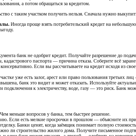
зования, а потом обращаться за кредитом.
ство с таким участком получить нельзя. Сначала нужно выкупит
алы.
Иногда проще взять потребительский кредит на небольшую
выгоду.
кумента банк не одобрит кредит. Получайте разрешение до подач
, кадастрового паспорта — причина отказа. Соберите всё заране
консервативно. Если вы рассчитываете на кредит исходя из сво
частке уже есть залог, арест или право пользования третьих ли
вышена, банк это видит и может отказать. Используйте актуаль
 подключения к электричеству, воде, газу — это риск. Банк мо
 Чем меньше вопросов у банка, тем быстрее решение.
ю. Если есть мелкие просрочки в прошлом — объясните их прич
тделку. Банки ценят, когда заёмщик понимает полную стоимость
жно ли строительство жилого дома. Получите письменное подтв
я, и один банк может отказать, а другой — одобрить на хороших 