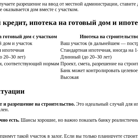
учаете разрешение на ввод от местной администрации, ставите 
е оказывается дом вместе с участком.
кредит, ипотека на готовый дом и ипоте
а готовый дом с участком
Ипотека на строительство
 дом и участок
Ваш участок (в дальнейшем — пост
я ипотечная
Стандартная ипотечная, иногда на 
 20–30 лет)
Длинный (до 20–30 лет)
м, соответствующий нормам
Проект, смета, разрешение на строи
Банк может контролировать целевое
Высокая
итуации
 и разрешение на строительство.
Это идеальный случай для ип
лен.
чно есть.
Шансы хорошие, но важно показать банку реалистичн
римут такой участок в залог. Если вы только планируете строить 