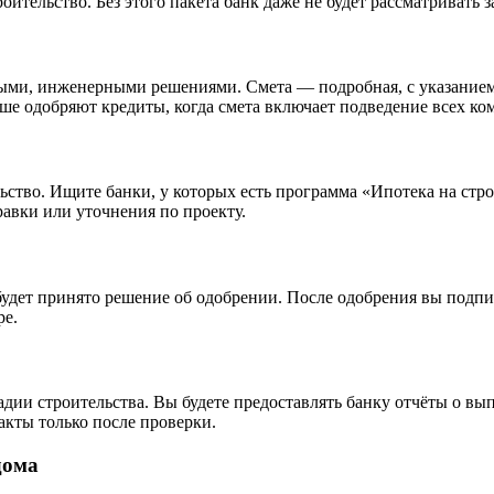
оительство. Без этого пакета банк даже не будет рассматривать з
ми, инженерными решениями. Смета — подробная, с указанием 
ше одобряют кредиты, когда смета включает подведение всех ко
ьство. Ищите банки, у которых есть программа «Ипотека на стро
авки или уточнения по проекту.
будет принято решение об одобрении. После одобрения вы подпи
ре.
адии строительства. Вы будете предоставлять банку отчёты о вы
кты только после проверки.
дома