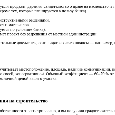
ли-продажи, дарения, свидетельство о праве на наследство и т.
роме тех, которые планируются в пользу банка).
онструктивными решениями.
от и материалов.
уется по условиям банка).
имет проект без разрешения от местной администрации.
ельные документы, если видят какие-то нюансы — например, н
учитывает местоположение, площадь, наличие коммуникаций, к
 по своей, консервативной. Обычный коэффициент — 60–70 % от 
рыночной ценой вашего участка.
ния на строительство
 собственности зарегистрировано, и вы получили градостроител