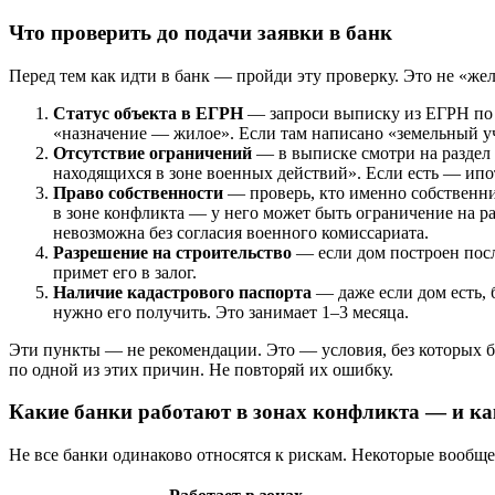
Что проверить до подачи заявки в банк
Перед тем как идти в банк — пройди эту проверку. Это не «же
Статус объекта в ЕГРН
— запроси выписку из ЕГРН по а
«назначение — жилое». Если там написано «земельный уч
Отсутствие ограничений
— в выписке смотри на раздел 
находящихся в зоне военных действий». Если есть — ипот
Право собственности
— проверь, кто именно собственни
в зоне конфликта — у него может быть ограничение на р
невозможна без согласия военного комиссариата.
Разрешение на строительство
— если дом построен посл
примет его в залог.
Наличие кадастрового паспорта
— даже если дом есть, б
нужно его получить. Это занимает 1–3 месяца.
Эти пункты — не рекомендации. Это — условия, без которых бан
по одной из этих причин. Не повторяй их ошибку.
Какие банки работают в зонах конфликта — и ка
Не все банки одинаково относятся к рискам. Некоторые вообще