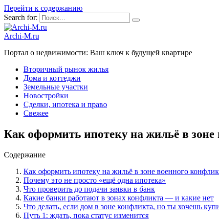
Перейти к содержанию
Search for:
Archi-M.ru
Портал о недвижимости: Ваш ключ к будущей квартире
Вторичный рынок жилья
Дома и коттеджи
Земельные участки
Новостройки
Сделки, ипотека и право
Свежее
Как оформить ипотеку на жильё в зоне
Содержание
Как оформить ипотеку на жильё в зоне военного конфли
Почему это не просто «ещё одна ипотека»
Что проверить до подачи заявки в банк
Какие банки работают в зонах конфликта — и какие нет
Что делать, если дом в зоне конфликта, но ты хочешь куп
Путь 1: ждать, пока статус изменится