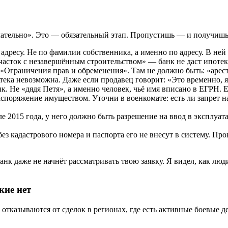
лательно». Это — обязательный этап. Пропустишь — и получишь 
дресу. Не по фамилии собственника, а именно по адресу. В ней 
асток с незавершённым строительством» — банк не даст ипотек
«Ограничения прав и обременения». Там не должно быть: «арест»
ека невозможна. Даже если продавец говорит: «Это временно, я
к. Не «дядя Петя», а именно человек, чьё имя вписано в ЕГРН
аспоряжение имуществом. Уточни в военкомате: есть ли запрет 
е 2015 года, у него должно быть разрешение на ввод в эксплуат
ез кадастрового номера и паспорта его не внесут в систему. Пров
к даже не начнёт рассматривать твою заявку. Я видел, как люди
кие нет
 отказываются от сделок в регионах, где есть активные боевые 