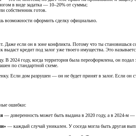
логом в виде задатка — 10–20% от суммы;
ли собственник готов.
дёшь возможности оформить сделку официально.
. Даже если он в зоне конфликта. Потому что ты становишься 
 выдаст кредит под залог уже твоего имущества. Это называет
. В 2024 году, когда территория была переоформлена, он подал 
гашен по стандартной схеме.
ку. Если дом разрушен — он не будет принят в залог. Если он
нные ошибки:
ия
— доверенность может быть выдана в 2020 году, а в 2024-м —
ли»
— каждый случай уникален. У соседа могла быть другая выпи