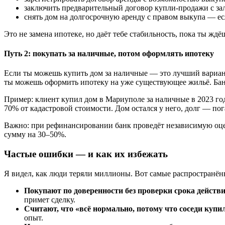
заключить предварительный договор купли-продажи с за
снять дом на долгосрочную аренду с правом выкупа — ес
Это не замена ипотеке, но даёт тебе стабильность, пока ты ж
Путь 2: покупать за наличные, потом оформлять ипотеку
Если ты можешь купить дом за наличные — это лучший вариант
ты можешь оформить ипотеку на уже существующее жильё. Банк
Пример: клиент купил дом в Мариуполе за наличные в 2023 году
70% от кадастровой стоимости. Дом остался у него, долг — по
Важно: при рефинансировании банк проведёт независимую оцен
сумму на 30–50%.
Частые ошибки — и как их избежать
Я видел, как люди теряли миллионы. Вот самые распространё
Покупают по доверенности без проверки срока действ
примет сделку.
Считают, что «всё нормально, потому что соседи купи
опыт.