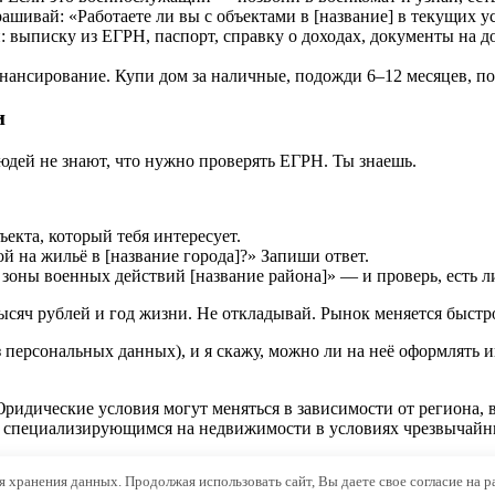
шивай: «Работаете ли вы с объектами в [название] в текущих у
 выписку из ЕГРН, паспорт, справку о доходах, документы на д
нсирование. Купи дом за наличные, подожди 6–12 месяцев, пот
и
юдей не знают, что нужно проверять ЕГРН. Ты знаешь.
ъекта, который тебя интересует.
й на жильё в [название города]?» Запиши ответ.
 зоны военных действий [название района]» — и проверь, есть 
 тысяч рублей и год жизни. Не откладывай. Рынок меняется быст
рсональных данных), и я скажу, можно ли на неё оформлять ипот
ридические условия могут меняться в зависимости от региона,
, специализирующимся на недвижимости в условиях чрезвычайн
ля хранения данных. Продолжая использовать сайт, Вы даете свое согласие на 