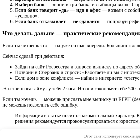
Выбери банк
— звони в три банка из таблицы выше. Спра
Если банк говорит «да» — иди в офис
— возьми с собой:
«условно».
Если банк отказывает — не сдавайся
— попробуй рефина
Что делать дальше — практические рекомендаци
Если ты читаешь это — ты уже на шаг впереди. Большинство л
Сейчас сделай три действия:
Зайди на сайт Росреестра и запроси выписку по адресу об
Позвони в Сбербанк и спроси: «Работаете ли вы с ипотеко
Если дом в зоне конфликта — найди в интернете: «статус
Эти три шага займут у тебя 2 часа. Но они сэкономят тебе 500
Если ты хочешь — можешь прислать мне выписку из ЕГРН (без пе
не можешь позволить себе ошибку.
Информация в статье носит ознакомительный характер. Ю
решения рекомендуется проконсультироваться с юристом
© 2026 Archi-M.ru
Этот сайт использует cookie д