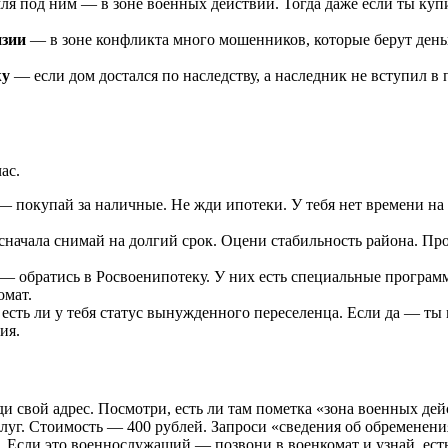
ля под ним — в зоне военных действий. Тогда даже если ты куп
нзии
— в зоне конфликта много мошенников, которые берут деньги
жу
— если дом достался по наследству, а наследник не вступил в
ас.
 покупай за наличные. Не жди ипотеки. У тебя нет времени на
начала снимай на долгий срок. Оцени стабильность района. Пров
— обратись в Росвоенипотеку. У них есть специальные программы
омат.
есть ли у тебя статус вынужденного переселенца. Если да — ты
ия.
ди свой адрес. Посмотри, есть ли там пометка «зона военных д
уг. Стоимость — 400 рублей. Запроси «сведения об обременени
 Если это военнослужащий — позвони в военкомат и узнай, есть 