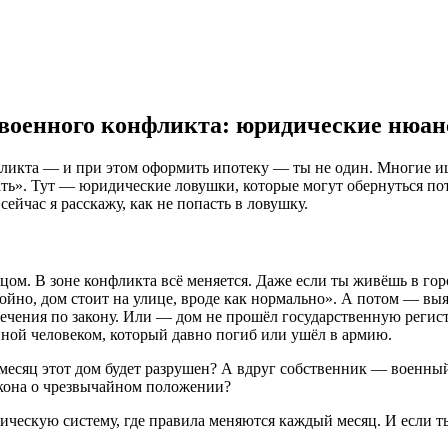
 военного конфликта: юридические нюа
фликта — и при этом оформить ипотеку — ты не один. Многие ищ
ть». Тут — юридические ловушки, которые могут обернуться пот
сейчас я расскажу, как не попасть в ловушку.
ом. В зоне конфликта всё меняется. Даже если ты живёшь в горо
койно, дом стоит на улице, вроде как нормально». А потом — выя
печения по закону. Или — дом не прошёл государственную регис
ной человеком, который давно погиб или ушёл в армию.
ез месяц этот дом будет разрушен? А вдруг собственник — военн
акона о чрезвычайном положении?
ческую систему, где правила меняются каждый месяц. И если ты