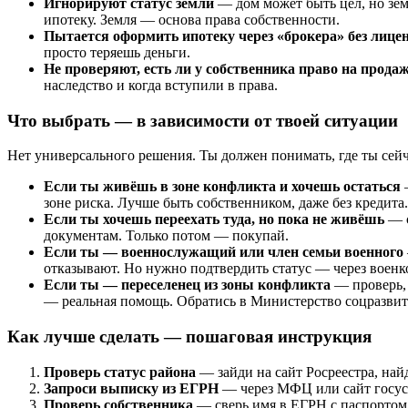
Игнорируют статус земли
— дом может быть цел, но зем
ипотеку. Земля — основа права собственности.
Пытается оформить ипотеку через «брокера» без лице
просто теряешь деньги.
Не проверяют, есть ли у собственника право на прода
наследство и когда вступили в права.
Что выбрать — в зависимости от твоей ситуации
Нет универсального решения. Ты должен понимать, где ты сейч
Если ты живёшь в зоне конфликта и хочешь остаться
—
зоне риска. Лучше быть собственником, даже без кредита.
Если ты хочешь переехать туда, но пока не живёшь
— с
документам. Только потом — покупай.
Если ты — военнослужащий или член семьи военного
отказывают. Но нужно подтвердить статус — через военк
Если ты — переселенец из зоны конфликта
— проверь, 
— реальная помощь. Обратись в Министерство соцразвит
Как лучше сделать — пошаговая инструкция
Проверь статус района
— зайди на сайт Росреестра, най
Запроси выписку из ЕГРН
— через МФЦ или сайт госусл
Проверь собственника
— сверь имя в ЕГРН с паспортом.