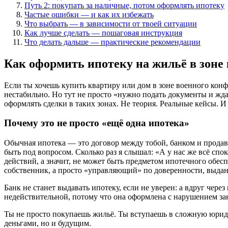
Путь 2: покупать за наличные, потом оформлять ипотеку
Частые ошибки — и как их избежать
Что выбрать — в зависимости от твоей ситуации
Как лучше сделать — пошаговая инструкция
Что делать дальше — практические рекомендации
Как оформить ипотеку на жильё в зоне
Если ты хочешь купить квартиру или дом в зоне военного кон
нестабильно. Но тут не просто «нужно подать документы и жда
оформлять сделки в таких зонах. Не теория. Реальные кейсы. И 
Почему это не просто «ещё одна ипотека»
Обычная ипотека — это договор между тобой, банком и продавц
быть под вопросом. Сколько раз я слышал: «А у нас же всё спо
действий, а значит, не может быть предметом ипотечного обес
собственник, а просто «управляющий» по доверенности, выдан
Банк не станет выдавать ипотеку, если не уверен: а вдруг чер
недействительной, потому что она оформлена с нарушением з
Ты не просто покупаешь жильё. Ты вступаешь в сложную юриди
деньгами, но и будущим.