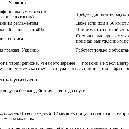
Условия
с официальным статусом
Требует дополнительную э
 «конфликтный»)
енним регламентам
Даже если дом в 50 км от
льный взнос — от 40%
Принимает только объекты
Специальные программы д
ного взноса
признан вынужденным пе
для граждан Украины
Работает только с объекта
ют в твоём регионе. Узнай это заранее — позвони в их кол-центр
ут «не можем сказать» — это уже сигнал: они не готовы брать р
чешь купить его
е ведутся боевые действия — есть два пути.
зможна. Но если через 6–12 месяцев статус изменится — наприм
время ты можешь:
— это не ипотека, но даёт тебе право на проживание и защиту 