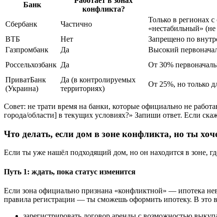
Работает в зонах
Банк
конфликта?
Только в регионах 
Сбербанк
Частично
«нестабильный» (не
ВТБ
Нет
Запрещено по внутр
Газпромбанк
Да
Высокий первонача
Россельхозбанк
Да
От 30% первоначаль
ПриватБанк
Да (в контролируемых
От 25%, но только 
(Украина)
территориях)
Совет: не трати время на банки, которые официально не работа
города/области] в текущих условиях?» Запиши ответ. Если скаж
Что делать, если дом в зоне конфликта, но ты хо
Если ты уже нашёл подходящий дом, но он находится в зоне, гд
Путь 1: ждать, пока статус изменится
Если зона официально признана «конфликтной» — ипотека нево
правила регистрации — ты сможешь оформить ипотеку. В это 
зарегистрировать договор аренды с возможностью выкупа 