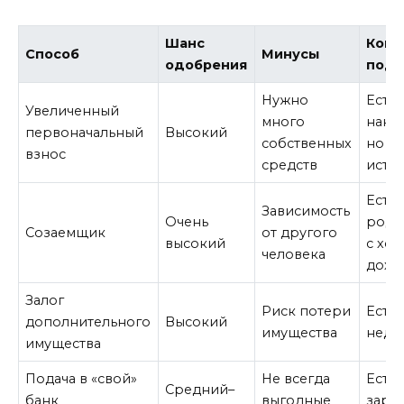
Шанс
Когд
Способ
Минусы
одобрения
подх
Нужно
Есть
Увеличенный
много
нако
первоначальный
Высокий
собственных
но п
взнос
средств
исто
Есть
Зависимость
Очень
родс
Созаемщик
от другого
высокий
с хо
человека
дохо
Залог
Риск потери
Есть 
дополнительного
Высокий
имущества
недв
имущества
Подача в «свой»
Не всегда
Есть
Средний–
банк
выгодные
зарп