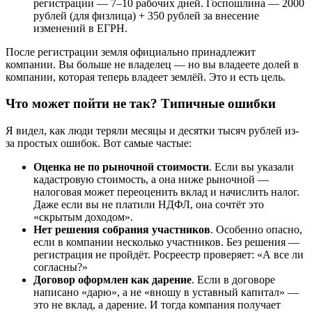
регистрации — 7–10 рабочих дней. Госпошлина — 2000
рублей (для физлица) + 350 рублей за внесение
изменений в ЕГРН.
После регистрации земля официально принадлежит
компании. Вы больше не владелец — но вы владеете долей в
компании, которая теперь владеет землёй. Это и есть цель.
Что может пойти не так? Типичные ошибки
Я видел, как люди теряли месяцы и десятки тысяч рублей из-
за простых ошибок. Вот самые частые:
Оценка не по рыночной стоимости
. Если вы указали
кадастровую стоимость, а она ниже рыночной —
налоговая может переоценить вклад и начислить налог.
Даже если вы не платили НДФЛ, она сочтёт это
«скрытым доходом».
Нет решения собрания участников
. Особенно опасно,
если в компании несколько участников. Без решения —
регистрация не пройдёт. Росреестр проверяет: «А все ли
согласны?»
Договор оформлен как дарение
. Если в договоре
написано «дарю», а не «вношу в уставный капитал» —
это не вклад, а дарение. И тогда компания получает