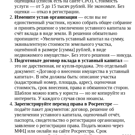
оценщика (список есть на сайте СРО). Стоимость
услуги — от 5 до 15 тысяч рублей. Не экономьте. Без
оценки — отказ в регистрации.
Измените устав организации
— если вы не
единственный участник, нужно собрать общее собрание
и принять решение о увеличении уставного капитала за
счёт вклада в виде земли. В решении обязательно
пропишите: «Увеличить уставный капитал на сумму,
эквивалентную стоимости земельного участка,
оценённой в размере [сумма] рублей, в виде
недвижимого имущества». Без этого решения — никуда.
Подготовьте договор вклада в уставный капитал
—
это не дарственная, не купля-продажа. Это отдельный
документ: «Договор о внесении имущества в уставный
капитал». В нём должны быть: описание участка
(кадастровый номер, площадь, адрес), оценочная
стоимость, срок внесения, права и обязанности сторон.
Шаблон можно взять у юриста — но не копируйте из
интернета. У каждого случая свои нюансы.
Зарегистрируйте переход права в Росреестре
—
подаёте пакет документов: договор, решение об
увеличении уставного капитала, оценочный отчёт,
паспорта, свидетельство о регистрации организации,
заявление о регистрации права. Подать можно через
МФЦ или онлайн на сайте Росреестра. Срок