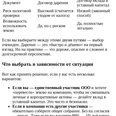
Договор вклада в
Документ
Договор дарения
уставный капитал
Риск налоговой
Высокий (считается
Низкий (законный
проверки
уходом от налога)
способ)
Возможность
Да, полностью
использовать
Да, но с риском
легально
землю
Если вы выбираете между этими двумя путями — выбор
очевиден. Дарение — это «быстро и дёшево» на первый
взгляд. Но на практике — это дороже, опаснее и сложнее в
долгосрочной перспективе.
Что выбрать в зависимости от ситуации
Вот как принять решение, если у вас есть несколько
вариантов:
Если вы — единственный участник ООО
и хотите
«перевести» землю на компанию, чтобы не смешивать
личные и корпоративные активы — делайте вклад в
уставный капитал. Это чисто и безопасно.
Если в компании есть другие участники
—
обязательно соберите общее собрание. Без их согласия
— никак. Даже если вы владеете 99% — 1% всё равно