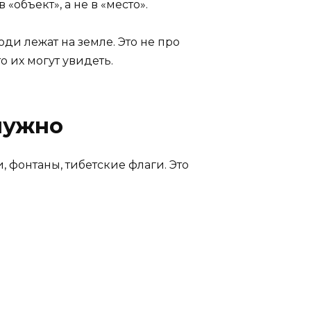
«объект», а не в «место».
юди лежат на земле. Это не про
о их могут увидеть.
 нужно
 фонтаны, тибетские флаги. Это