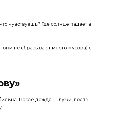
Что чувствуешь? Где солнце падает в
 они не сбрасывают много мусора) с
ову»
бильна. После дождя — лужи, после
у.