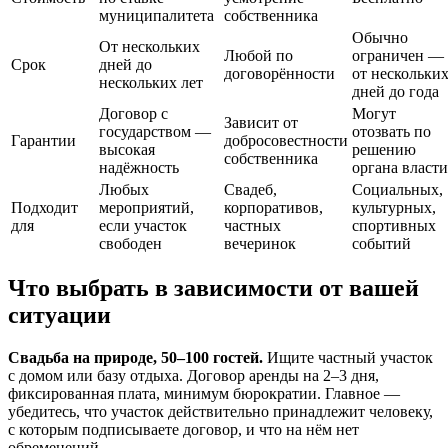
муниципалитета
собственника
Обычно
От нескольких
Любой по
ограничен —
Срок
дней до
договорённости
от нескольки
нескольких лет
дней до года
Договор с
Могут
Зависит от
государством —
отозвать по
Гарантии
добросовестности
высокая
решению
собственника
надёжность
органа власти
Любых
Свадеб,
Социальных,
Подходит
мероприятий,
корпоративов,
культурных,
для
если участок
частных
спортивных
свободен
вечеринок
событий
Что выбрать в зависимости от вашей
ситуации
Свадьба на природе, 50–100 гостей.
Ищите частный участок
с домом или базу отдыха. Договор аренды на 2–3 дня,
фиксированная плата, минимум бюрократии. Главное —
убедитесь, что участок действительно принадлежит человеку,
с которым подписываете договор, и что на нём нет
обременений.