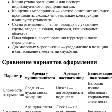
Копия устава организации или паспорт
индивидуального предпринимателя.
Концепция мероприятия — краткое описание: что будет
происходить, сколько человек, какие конструкции
планируете установить.
Схема размещения — план площадки с указанием
сцены, входов, выходов, парковки, стационарных
объектов.
План уборки и восстановления территории после
мероприятия.
Для массовых мероприятий — уведомление в полицию
и согласование с местными службами.
Сравнение вариантов оформления
Аренда у
Аренда у
Безвозмездно
Параметр
муниципалитета
частного лица
пользовани
Высокая —
Средняя —
Низкая —
нужно
Сложность
нужна заявка,
договорились и
обосновать
оформления
ожидание
подписали
социальную
значимость
Арендная плата
Любая — на
Стоимость
по ставке
усмотрение
Бесплатно