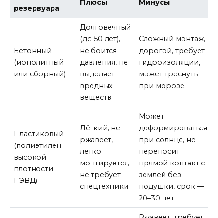
Плюсы
Минусы
резервуара
Долговечный
(до 50 лет),
Сложный монтаж,
Бетонный
не боится
дорогой, требует
(монолитный
давления, не
гидроизоляции,
или сборный)
выделяет
может треснуть
вредных
при морозе
веществ
Может
Лёгкий, не
деформироваться
Пластиковый
ржавеет,
при солнце, не
(полиэтилен
легко
переносит
высокой
монтируется,
прямой контакт с
плотности,
не требует
землёй без
ПЭВД)
спецтехники
подушки, срок —
20–30 лет
Ржавеет, требует