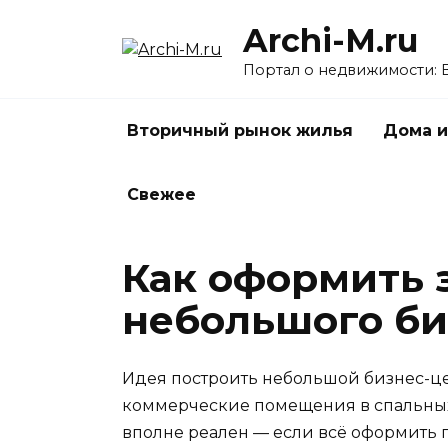
Перейти
Archi-M.ru
к
содержанию
Портал о недвижимости: 
Вторичный рынок жилья
Дома и
Свежее
Как оформить 
небольшого би
Идея построить небольшой бизнес-цен
коммерческие помещения в спальных 
вполне реален — если всё оформить п