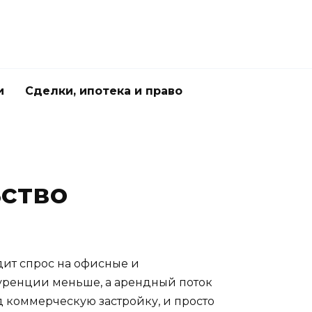
и
Сделки, ипотека и право
ьство
дит спрос на офисные и
куренции меньше, а арендный поток
д коммерческую застройку, и просто