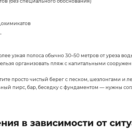
тов (без специального обоснования)
дохимикатов
г
лее узкая полоса обычно 30–50 метров от уреза вод
 нельзя организовать пляж с капитальными сооруже
хотите просто чистый берег с песком, шезлонгами и л
ный пирс, бар, беседку с фундаментом — нужны согла
ия в зависимости от сит