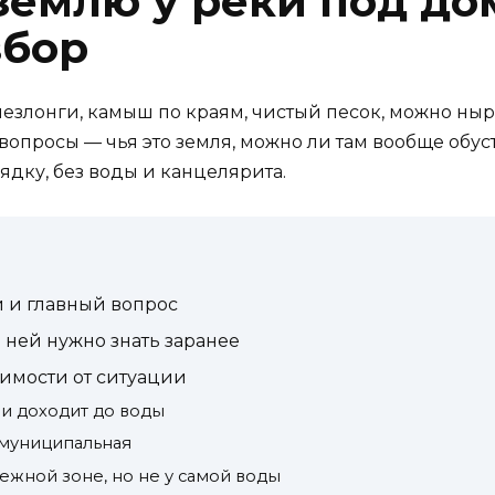
землю у реки под д
збор
шезлонги, камыш по краям, чистый песок, можно ныр
опросы — чья это земля, можно ли там вообще обус
рядку, без воды и канцелярита.
й и главный вопрос
 ней нужно знать заранее
имости от ситуации
 и доходит до воды
 муниципальная
режной зоне, но не у самой воды