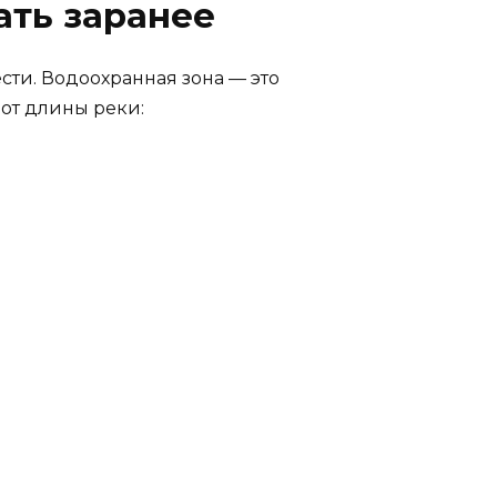
ать заранее
ести. Водоохранная зона — это
 от длины реки: