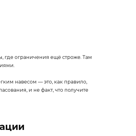
ы, где ограничения ещё строже. Там
ниями.
егким навесом — это, как правило,
сования, и не факт, что получите
уации