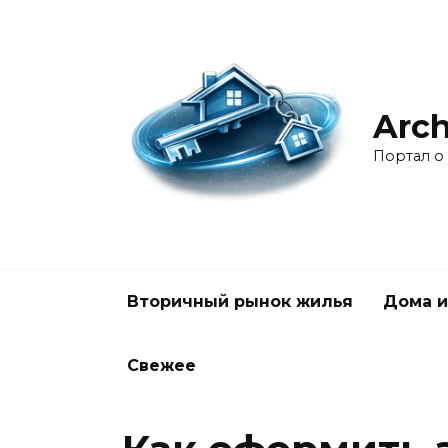
Перейти
к
содержанию
Arch
Портал о
Вторичный рынок жилья
Дома и
Свежее