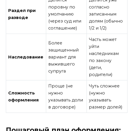
поровну по
согласно
Раздел при
умолчанию
записанным
разводе
(через суд или
долям (обычно
соглашение)
1/2 и 1/2)
Часть может
Более
уйти
защищенный
наследникам
Наследование
вариант для
по закону
выжившего
(дети,
супруга
родители)
Проще (не
Чуть сложнее
Сложность
нужно
(нужно
оформления
указывать доли
указывать
в договоре)
размер долей)
Пошаговый план оформления: