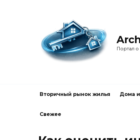
Перейти
к
содержанию
Arch
Портал о
Вторичный рынок жилья
Дома и
Свежее