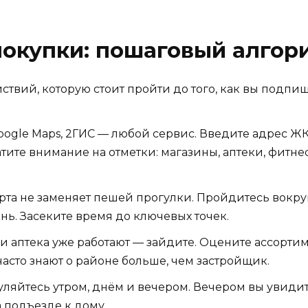
покупки: пошаговый алгор
ствий, которую стоит пройти до того, как вы подпиш
ogle Maps, 2ГИС — любой сервис. Введите адрес ЖК 
тите внимание на отметки: магазины, аптеки, фитне
та не заменяет пешей прогулки. Пройдитесь вокруг
нь. Засеките время до ключевых точек.
 аптека уже работают — зайдите. Оцените ассортиме
асто знают о районе больше, чем застройщик.
ляйтесь утром, днём и вечером. Вечером вы увидит
а подъезде к дому.