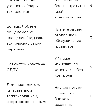
Низкая степень
теплопотери —
утепления (старые
больше тратится
4
технологии)
газа/
электричества
Большой объём
Платите за свет,
общедомовых
отопление и
площадей (подвалы,
3
обслуживание
технические этажи,
пустых зон
парковки)
УК может
Нет системы учёта на
начислять по
5
ОДПУ
«оценке» — без
контроля
Дом с монолитом,
Низкие потери
качественной
— платежи
теплоизоляцией,
1
ближе к
энергоэффективными
реальным