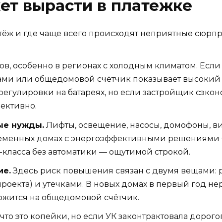
ет вырасти в платежке
атёж и где чаще всего происходят неприятные сюрпр
дов, особенно в регионах с холодным климатом. Есл
и или общедомовой счётчик показывает высокий ра
 регулировки на батареях, но если застройщик сэко
ективно.
ые нужды.
Лифты, освещение, насосы, домофоны, в
временных домах с энергоэффективными решениями 
-класса без автоматики — ощутимой строкой.
ие.
Здесь риск повышения связан с двумя вещами: 
проекта) и утечками. В новых домах в первый год не
ложится на общедомовой счётчик.
 что это копейки, но если УК законтрактовала дорог