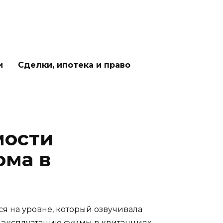
и
Сделки, ипотека и право
мости
ома в
ся на уровне, который озвучивала
в эксплуатацию суммы в квитанциях