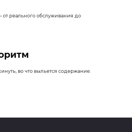
— от реального обслуживания до
горитм
инуть, во что выльется содержание.