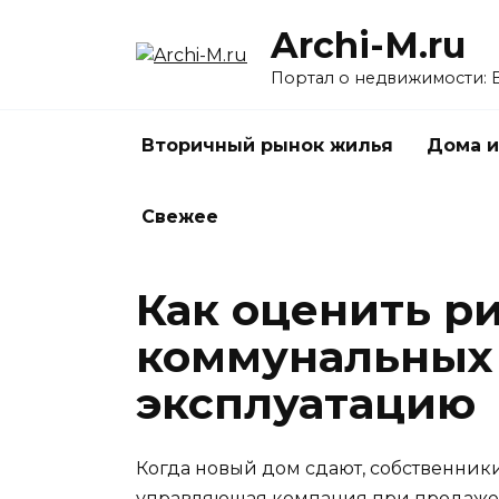
Перейти
Archi-M.ru
к
содержанию
Портал о недвижимости: 
Вторичный рынок жилья
Дома и
Свежее
Как оценить р
коммунальных 
эксплуатацию
Когда новый дом сдают, собственники
управляющая компания при продаже. 