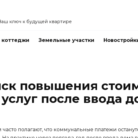
Ваш ключ к будущей квартире
 коттеджи
Земельные участки
Новостройк
иск повышения стои
услуг после ввода д
 часто полагают, что коммунальные платежи останут
На практике через полгода-год после ввода дома 