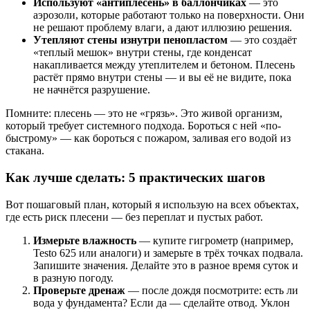
Используют «антиплесень» в баллончиках
— это
аэрозоли, которые работают только на поверхности. Они
не решают проблему влаги, а дают иллюзию решения.
Утепляют стены изнутри пенопластом
— это создаёт
«теплый мешок» внутри стены, где конденсат
накапливается между утеплителем и бетоном. Плесень
растёт прямо внутри стены — и вы её не видите, пока
не начнётся разрушение.
Помните: плесень — это не «грязь». Это живой организм,
который требует системного подхода. Бороться с ней «по-
быстрому» — как бороться с пожаром, заливая его водой из
стакана.
Как лучше сделать: 5 практических шагов
Вот пошаговый план, который я использую на всех объектах,
где есть риск плесени — без переплат и пустых работ.
Измерьте влажность
— купите гигрометр (например,
Testo 625 или аналоги) и замерьте в трёх точках подвала.
Запишите значения. Делайте это в разное время суток и
в разную погоду.
Проверьте дренаж
— после дождя посмотрите: есть ли
вода у фундамента? Если да — сделайте отвод. Уклон