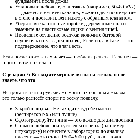
фундамента после дождя.
Установите небольшую вытяжку (например, 50–80 м³/ч)
— даже если нет вентканалов, можно сделать отверстие
в стене и поставить вентилятор с обратным клапаном.
Уберите все картонные коробки, деревянные полки —
замените на пластиковые ящики с вентиляцией.
Проведите осушение воздуха: включите бытовой
осушитель на 3–5 дней подряд. Если вода в баке — это
подтверждение, что влага есть.
Если после этого запах исчез — проблема решена. Если нет —
ищите источник влаги.
Сценарий 2: Вы видите чёрные пятна на стенах, но не
знаете, что это
Не трогайте пятна руками. Не мойте их обычным мылом —
это только разнесёт споры по всему подвалу.
Закройте подвал. Не заходите туда без маски
(респиратор N95 или лучше).
Сфотографируйте пятна — это важно для диагностики.
Снимите небольшой кусочек материала (например,
штукатурку) и отнесите в лабораторию по анализу
плесени — это стоит 1500–3000 руб., но вы точно