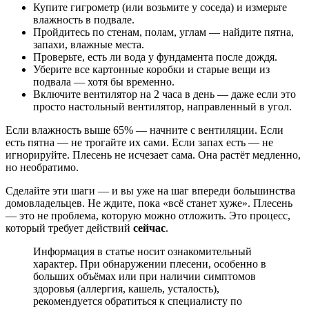
Купите гигрометр (или возьмите у соседа) и измерьте
влажность в подвале.
Пройдитесь по стенам, полам, углам — найдите пятна,
запахи, влажные места.
Проверьте, есть ли вода у фундамента после дождя.
Уберите все картонные коробки и старые вещи из
подвала — хотя бы временно.
Включите вентилятор на 2 часа в день — даже если это
просто настольный вентилятор, направленный в угол.
Если влажность выше 65% — начните с вентиляции. Если
есть пятна — не трогайте их сами. Если запах есть — не
игнорируйте. Плесень не исчезает сама. Она растёт медленно,
но необратимо.
Сделайте эти шаги — и вы уже на шаг впереди большинства
домовладельцев. Не ждите, пока «всё станет хуже». Плесень
— это не проблема, которую можно отложить. Это процесс,
который требует действий
сейчас
.
Информация в статье носит ознакомительный
характер. При обнаружении плесени, особенно в
больших объёмах или при наличии симптомов
здоровья (аллергия, кашель, усталость),
рекомендуется обратиться к специалисту по