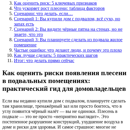
Как оценить риск: 5 ключевых признаков
Что ускоряет рост плесени: таблица факторов
Сценарии: что делать, если…
Сценарий 1: Вы купили дом с подвалом, всё сухо, но
запах есть
Сценарий 2: Вы видите чёрные пятна на стенах, но не
знаете, что это
Сценарий 3: Вы планируете сделать из подвала жилое
помещение
Частые ошибки: что делают люди, и почему это плохо
Как лучше сделать: 5 практических шагов
Итог: что делать прямо сейчас
Как оценить риски появления плесени
в подвальных помещениях:
практический гид для домовладельцев
Если вы недавно купили дом с подвалом, планируете сделать
там хранилище, тренажёрный зал или просто боитесь, что в
углу появится чёрный налёт — вы не одиноки. Плесень в
подвале — это не просто «неприятно выглядит». Это
постепенное разрушение конструкций, ухудшение воздуха в
доме и риски для здоровья. И самое страшное: многие не