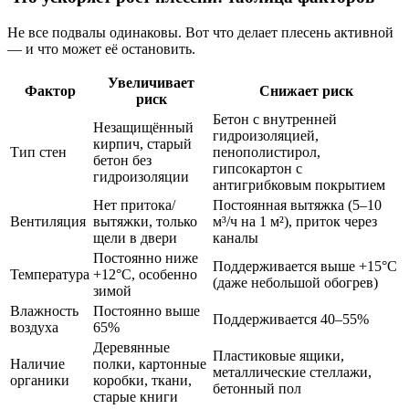
Не все подвалы одинаковы. Вот что делает плесень активной
— и что может её остановить.
Увеличивает
Фактор
Снижает риск
риск
Бетон с внутренней
Незащищённый
гидроизоляцией,
кирпич, старый
Тип стен
пенополистирол,
бетон без
гипсокартон с
гидроизоляции
антигрибковым покрытием
Нет притока/
Постоянная вытяжка (5–10
Вентиляция
вытяжки, только
м³/ч на 1 м²), приток через
щели в двери
каналы
Постоянно ниже
Поддерживается выше +15°C
Температура
+12°C, особенно
(даже небольшой обогрев)
зимой
Влажность
Постоянно выше
Поддерживается 40–55%
воздуха
65%
Деревянные
Пластиковые ящики,
Наличие
полки, картонные
металлические стеллажи,
органики
коробки, ткани,
бетонный пол
старые книги