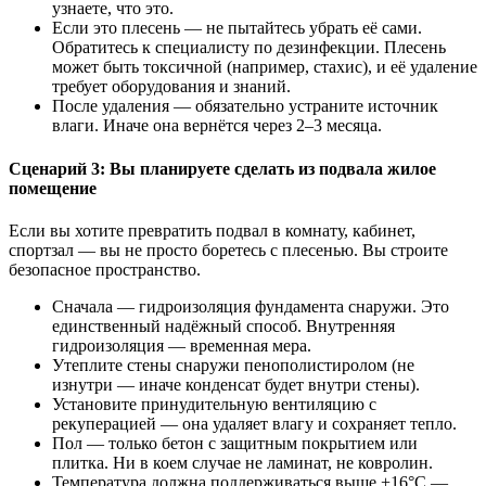
узнаете, что это.
Если это плесень — не пытайтесь убрать её сами.
Обратитесь к специалисту по дезинфекции. Плесень
может быть токсичной (например, стахис), и её удаление
требует оборудования и знаний.
После удаления — обязательно устраните источник
влаги. Иначе она вернётся через 2–3 месяца.
Сценарий 3: Вы планируете сделать из подвала жилое
помещение
Если вы хотите превратить подвал в комнату, кабинет,
спортзал — вы не просто боретесь с плесенью. Вы строите
безопасное пространство.
Сначала — гидроизоляция фундамента снаружи. Это
единственный надёжный способ. Внутренняя
гидроизоляция — временная мера.
Утеплите стены снаружи пенополистиролом (не
изнутри — иначе конденсат будет внутри стены).
Установите принудительную вентиляцию с
рекуперацией — она удаляет влагу и сохраняет тепло.
Пол — только бетон с защитным покрытием или
плитка. Ни в коем случае не ламинат, не ковролин.
Температура должна поддерживаться выше +16°C —