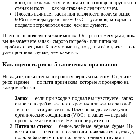
вниз, он охлаждается, и влага из него конденсируется на
стенах и полу — как на стакане с ледяным чаем.
Плесень начинает расти при влажности воздуха выше
60% и температуре выше +10°C — условия, которые в
подвале встречаются чаще, чем вы думаете.
Плесень не появляется «внезапно». Она растёт месяцами, пока
вы не замечаете запах «сырого погреба» или пятна на
коробках с вещами. К тому моменту, когда вы её видите — она
уже проникла глубже, чем кажется.
Как оценить риск: 5 ключевых признаков
Не ждите, пока стены покроются чёрным налётом. Оцените
риск заранее — по пяти признакам, которые я проверяю на
каждом объекте:
Запах
— если при входе в подвал вы чувствуете «запах
старого погреба», «запах сырости» или «запах затхлой
ткани» — это уже сигнал. Плесень выделяет летучие
органические соединения (VOC), и запах — первый
признак её активности. Не игнорируйте его.
Пятна на стенах
— белые, зелёные, чёрные, бурые. Не
все пятна — плесень, но если они появляются в углах, у
пола, за батареями или под водосточными трубами —