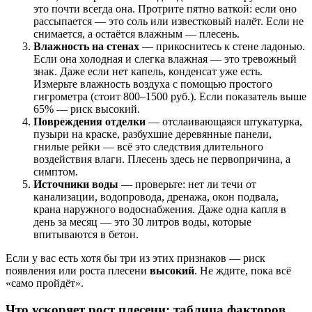
это почти всегда она. Протрите пятно ваткой: если оно
рассыпается — это соль или известковый налёт. Если не
снимается, а остаётся влажным — плесень.
Влажность на стенах
— прикоснитесь к стене ладонью.
Если она холодная и слегка влажная — это тревожный
знак. Даже если нет капель, конденсат уже есть.
Измерьте влажность воздуха с помощью простого
гигрометра (стоит 800–1500 руб.). Если показатель выше
65% — риск высокий.
Повреждения отделки
— отслаивающаяся штукатурка,
пузыри на краске, разбухшие деревянные панели,
гнилые рейки — всё это следствия длительного
воздействия влаги. Плесень здесь не первопричина, а
симптом.
Источники воды
— проверьте: нет ли течи от
канализации, водопровода, дренажа, окон подвала,
крана наружного водоснабжения. Даже одна капля в
день за месяц — это 30 литров воды, которые
впитываются в бетон.
Если у вас есть хотя бы три из этих признаков — риск
появления или роста плесени
высокий
. Не ждите, пока всё
«само пройдёт».
Что ускоряет рост плесени: таблица факторов