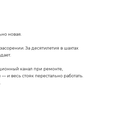
ьно новая.
асорении. За десятилетия в шахтах
дает.
яционный канал при ремонте,
— и весь стояк перестально работать.
.