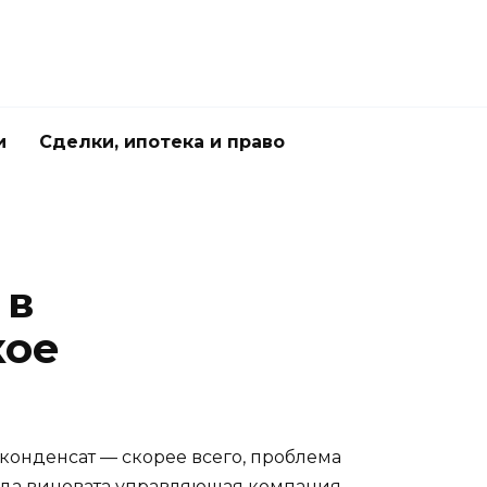
и
Сделки, ипотека и право
 в
кое
о конденсат — скорее всего, проблема
егда виновата управляющая компания.