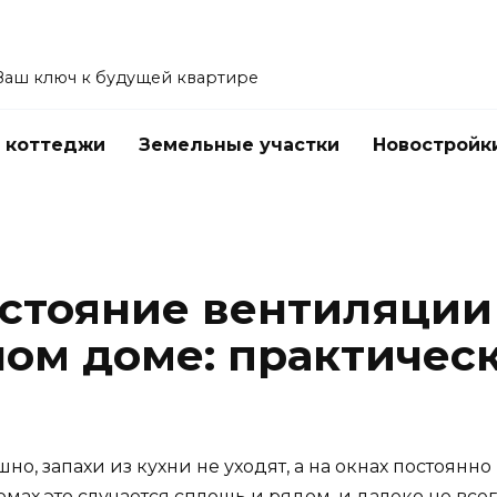
Ваш ключ к будущей квартире
 коттеджи
Земельные участки
Новостройк
остояние вентиляции
ом доме: практичес
шно, запахи из кухни не уходят, а на окнах постоянн
мах это случается сплошь и рядом, и далеко не вс