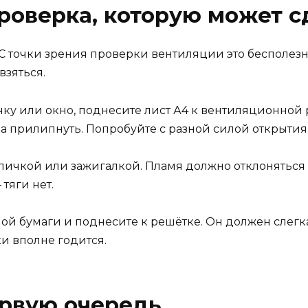
роверка, которую может 
С точки зрения проверки вентиляции это бесполезно 
взяться.
ку или окно, поднесите лист А4 к вентиляционной 
а прилипнуть. Попробуйте с разной силой открытия о
ичкой или зажигалкой. Пламя должно отклоняться в
тяги нет.
ной бумаги и поднесите к решётке. Он должен слегка
и вполне годится.
ервую очередь