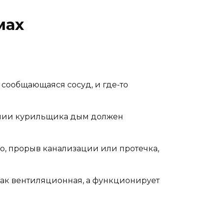
мах
к сообщающаяся сосуд, и где-то
нии курильщика дым должен
но, прорыв канализации или протечка,
как вентиляционная, а функционирует