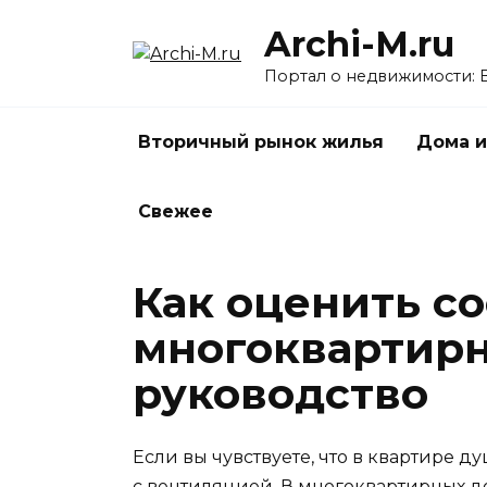
Перейти
Archi-M.ru
к
содержанию
Портал о недвижимости: 
Вторичный рынок жилья
Дома и
Свежее
Как оценить с
многоквартирн
руководство
Если вы чувствуете, что в квартире ду
с вентиляцией. В многоквартирных до