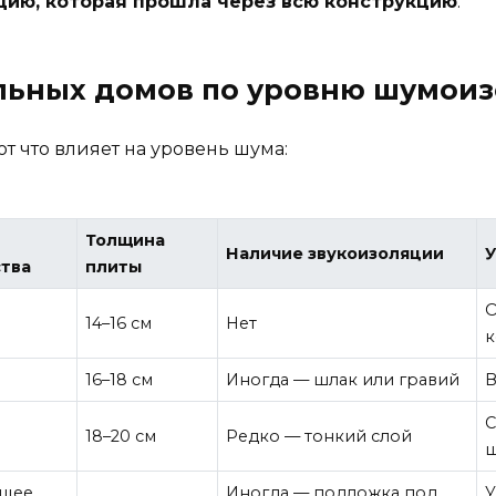
цию, которая прошла через всю конструкцию
.
льных домов по уровню шумои
т что влияет на уровень шума:
Толщина
Наличие звукоизоляции
У
ства
плиты
О
14–16 см
Нет
к
16–18 см
Иногда — шлак или гравий
В
С
18–20 см
Редко — тонкий слой
ш
ящее
Иногда — подложка под
У