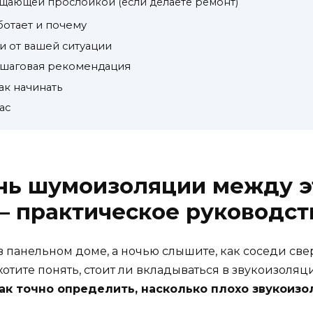
ощающей прослойкой (если делаете ремонт)
ботает и почему
и от вашей ситуации
ошаговая рекомендация
ак начинать
ас
ень шумоизоляции между 
— практическое руководст
 панельном доме, а ночью слышите, как соседи свер
хотите понять, стоит ли вкладываться в звукоизоляц
ак точно определить, насколько плохо звукоизо