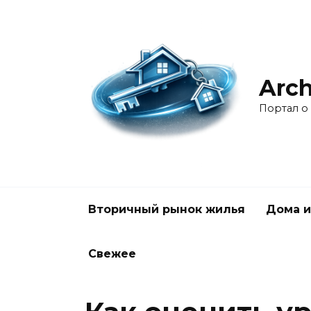
Перейти
к
содержанию
Arch
Портал о
Вторичный рынок жилья
Дома и
Свежее