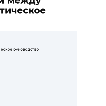
и между
ктическое
еское руководство