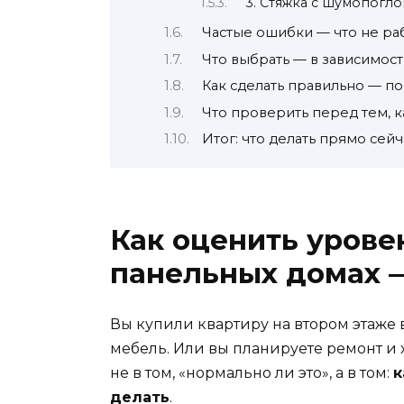
3. Стяжка с шумопогл
Частые ошибки — что не ра
Что выбрать — в зависимост
Как сделать правильно — п
Что проверить перед тем, к
Итог: что делать прямо сейч
Как оценить уров
панельных домах 
Вы купили квартиру на втором этаже в
мебель. Или вы планируете ремонт и 
не в том, «нормально ли это», а в том:
к
делать
.