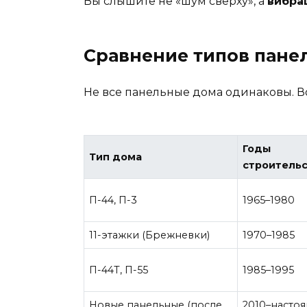
Вы слышите не «шум сверху», а
вибра
Сравнение типов пане
Не все панельные дома одинаковы. Во
Годы
Тип дома
строитель
П-44, П-3
1965–1980
11-этажки (Брежневки)
1970–1985
П-44Т, П-55
1985–1995
Новые панельные (после
2010–насто