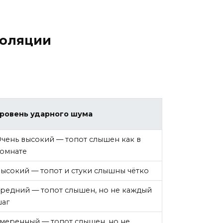
золяции
ровень ударного шума
чень высокий — топот слышен как в
омнате
ысокий — топот и стуки слышны чётко
редний — топот слышен, но не каждый
аг
меренный — топот слышен, но не