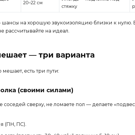
20–22 см
стяжку
р
— шансы на хорошую звукоизоляцию близки к нулю. Е
не рассчитывайте на идеал.
мешает — три варианта
мешает, есть три пути:
толка (своими силами)
е соседей сверху, не ломаете пол — делаете «подвес
 (ПН, ПС).