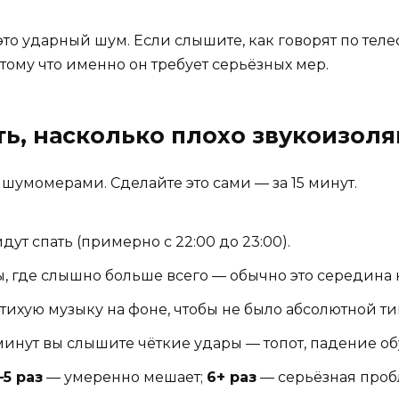
 это ударный шум. Если слышите, как говорят по те
отому что именно он требует серьёзных мер.
ять, насколько плохо звукоизол
шумомерами. Сделайте это сами — за 15 минут.
ут спать (примерно с 22:00 до 23:00).
, где слышно больше всего — обычно это середина к
 тихую музыку на фоне, чтобы не было абсолютной т
 минут вы слышите чёткие удары — топот, падение об
–5 раз
— умеренно мешает;
6+ раз
— серьёзная проб