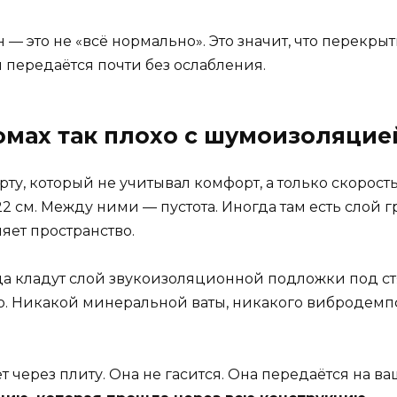
н — это не «всё нормально». Это значит, что перекр
передаётся почти без ослабления.
омах так плохо с шумоизоляцие
ту, который не учитывал комфорт, а только скорость
 см. Между ними — пустота. Иногда там есть слой г
яет пространство.
гда кладут слой звукоизоляционной подложки под стя
ло. Никакой минеральной ваты, никакого вибродемп
через плиту. Она не гасится. Она передаётся на ваш 