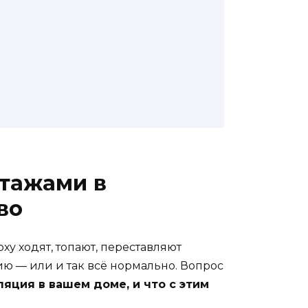
этажами в
во
ху ходят, топают, переставляют
ию — или и так всё нормально. Вопрос
ляция в вашем доме, и что с этим