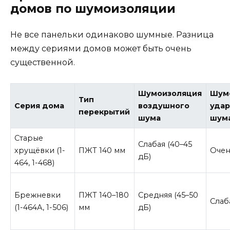
домов по шумоизоляции
Не все панельки одинаково шумные. Разница
между сериями домов может быть очень
существенной.
Шумоизоляция
Шум
Тип
Серия дома
воздушного
удар
перекрытий
шума
шум
Старые
Слабая (40–45
хрущёвки (1-
ПЖТ 140 мм
Очен
дБ)
464, 1-468)
Брежневки
ПЖТ 140–180
Средняя (45–50
Слаб
(1-464А, 1-506)
мм
дБ)