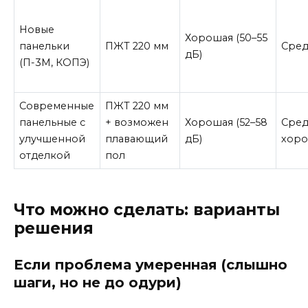
Новые
Хорошая (50–55
панельки
ПЖТ 220 мм
Сред
дБ)
(П-3М, КОПЭ)
Современные
ПЖТ 220 мм
панельные с
+ возможен
Хорошая (52–58
Сред
улучшенной
плавающий
дБ)
хор
отделкой
пол
Что можно сделать: варианты
решения
Если проблема умеренная (слышно
шаги, но не до одури)