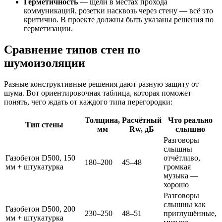
Герметичность
— щели в местах прохода
коммуникаций, розетки насквозь через стену — всё это
критично. В проекте должны быть указаны решения по
герметизации.
Сравнение типов стен по
шумоизоляции
Разные конструктивные решения дают разную защиту от
шума. Вот ориентировочная таблица, которая поможет
понять, чего ждать от каждого типа перегородки:
Толщина,
Расчётный
Что реально
Тип стены
мм
Rw, дБ
слышно
Разговоры
слышны
Газобетон D500, 150
отчётливо,
180–200
45–48
мм + штукатурка
громкая
музыка —
хорошо
Разговоры
слышны как
Газобетон D500, 200
230–250
48–51
приглушённые,
мм + штукатурка