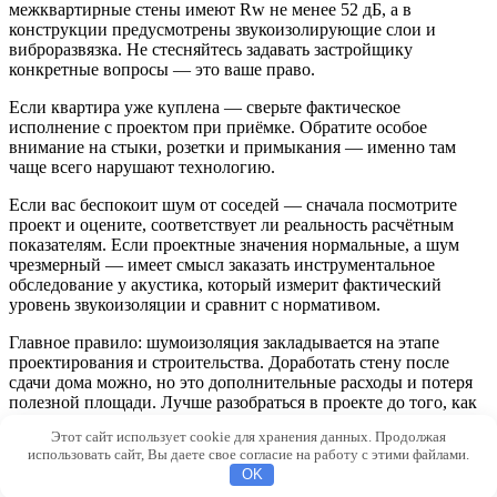
межквартирные стены имеют Rw не менее 52 дБ, а в
конструкции предусмотрены звукоизолирующие слои и
виброразвязка. Не стесняйтесь задавать застройщику
конкретные вопросы — это ваше право.
Если квартира уже куплена — сверьте фактическое
исполнение с проектом при приёмке. Обратите особое
внимание на стыки, розетки и примыкания — именно там
чаще всего нарушают технологию.
Если вас беспокоит шум от соседей — сначала посмотрите
проект и оцените, соответствует ли реальность расчётным
показателям. Если проектные значения нормальные, а шум
чрезмерный — имеет смысл заказать инструментальное
обследование у акустика, который измерит фактический
уровень звукоизоляции и сравнит с нормативом.
Главное правило: шумоизоляция закладывается на этапе
проектирования и строительства. Доработать стену после
сдачи дома можно, но это дополнительные расходы и потеря
полезной площади. Лучше разобраться в проекте до того, как
подпишете акт приёма-передачи.
Этот сайт использует cookie для хранения данных. Продолжая
использовать сайт, Вы даете свое согласие на работу с этими файлами.
© 2026 Archi-M.ru
OK