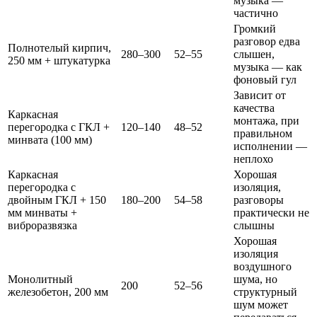
музыка —
частично
Громкий
разговор едва
Полнотелый кирпич,
280–300
52–55
слышен,
250 мм + штукатурка
музыка — как
фоновый гул
Зависит от
качества
Каркасная
монтажа, при
перегородка с ГКЛ +
120–140
48–52
правильном
минвата (100 мм)
исполнении —
неплохо
Каркасная
Хорошая
перегородка с
изоляция,
двойным ГКЛ + 150
180–200
54–58
разговоры
мм минваты +
практически не
виброразвязка
слышны
Хорошая
изоляция
воздушного
Монолитный
шума, но
200
52–56
железобетон, 200 мм
структурный
шум может