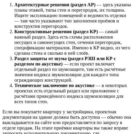
Архитектурные решения (раздел АР)
— здесь указаны
планы этажей, типы стен и перегородок, их толщина.
Ищите экспликацию помещений и ведомость отделки
— там часто указывают тип заполнения проёмов и
конструктив перегородок.
Конструктивные решения (раздел КР)
— самый
важный раздел. Здесь есть схемы расположения
несущих и самонесущих стен, сечения перегородок,
спецификации материалов. Именно в КР видно, из чего
сделана стена и сколько в ней слоёв.
Раздел защиты от шума (раздел РЗШ или КР с
разделом по акустике)
— если проект включает
отдельный раздел по шумозащите, там есть расчётные
значения индекса звукоизоляции для каждого типа
ограждающих конструкций.
Техническое заключение по акустике
— в некоторых
проектах есть отдельный раздел или приложение с
расчётами приведённого индекса шумоизоляции для
всех типов стен.
Если вы покупаете квартиру у застройщика, проектная
документация на здание должна быть доступна — обычно она
выкладывается на сайте или предоставляется по запросу в
отделе продаж. На этапе приёмки квартиры вы также вправе
запросить исполнительную документацию, где