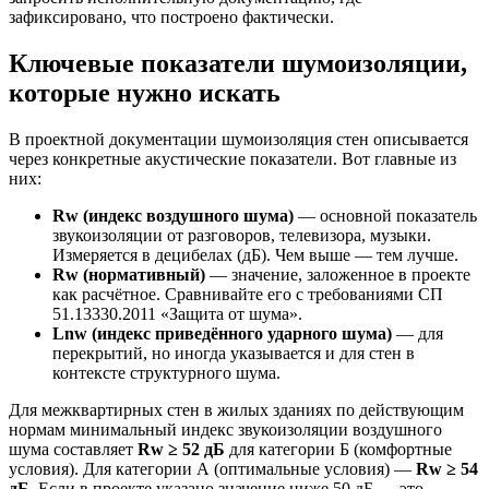
зафиксировано, что построено фактически.
Ключевые показатели шумоизоляции,
которые нужно искать
В проектной документации шумоизоляция стен описывается
через конкретные акустические показатели. Вот главные из
них:
Rw (индекс воздушного шума)
— основной показатель
звукоизоляции от разговоров, телевизора, музыки.
Измеряется в децибелах (дБ). Чем выше — тем лучше.
Rw (нормативный)
— значение, заложенное в проекте
как расчётное. Сравнивайте его с требованиями СП
51.13330.2011 «Защита от шума».
Lnw (индекс приведённого ударного шума)
— для
перекрытий, но иногда указывается и для стен в
контексте структурного шума.
Для межквартирных стен в жилых зданиях по действующим
нормам минимальный индекс звукоизоляции воздушного
шума составляет
Rw ≥ 52 дБ
для категории Б (комфортные
условия). Для категории А (оптимальные условия) —
Rw ≥ 54
дБ
. Если в проекте указано значение ниже 50 дБ — это