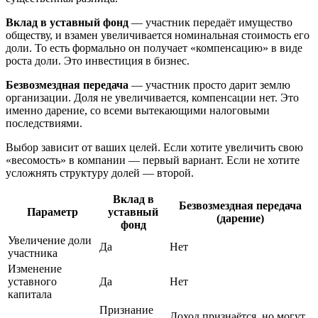
Вклад в уставный фонд
— участник передаёт имущество
обществу, и взамен увеличивается номинальная стоимость его
доли. То есть формально он получает «компенсацию» в виде
роста доли. Это инвестиция в бизнес.
Безвозмездная передача
— участник просто дарит землю
организации. Доля не увеличивается, компенсации нет. Это
именно дарение, со всеми вытекающими налоговыми
последствиями.
Выбор зависит от ваших целей. Если хотите увеличить свою
«весомость» в компании — первый вариант. Если не хотите
усложнять структуру долей — второй.
Вклад в
Безвозмездная передача
Параметр
уставный
(дарение)
фонд
Увеличение доли
Да
Нет
участника
Изменение
уставного
Да
Нет
капитала
Признание
Доход признаётся, но могут