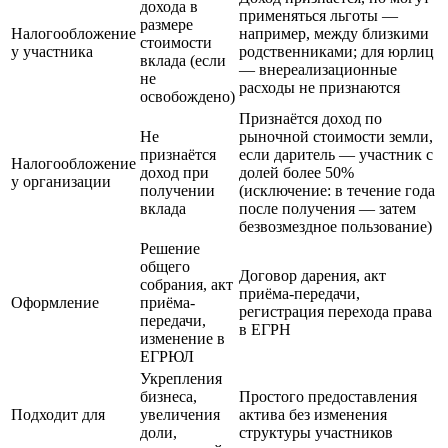
дохода в
применяться льготы —
размере
Налогообложение
например, между близкими
стоимости
у участника
родственниками; для юрлиц
вклада (если
— внереализационные
не
расходы не признаются
освобождено)
Признаётся доход по
Не
рыночной стоимости земли,
признаётся
если даритель — участник с
Налогообложение
доход при
долей более 50%
у организации
получении
(исключение: в течение года
вклада
после получения — затем
безвозмездное пользование)
Решение
общего
Договор дарения, акт
собрания, акт
приёма-передачи,
Оформление
приёма-
регистрация перехода права
передачи,
в ЕГРН
изменение в
ЕГРЮЛ
Укрепления
бизнеса,
Простого предоставления
Подходит для
увеличения
актива без изменения
доли,
структуры участников