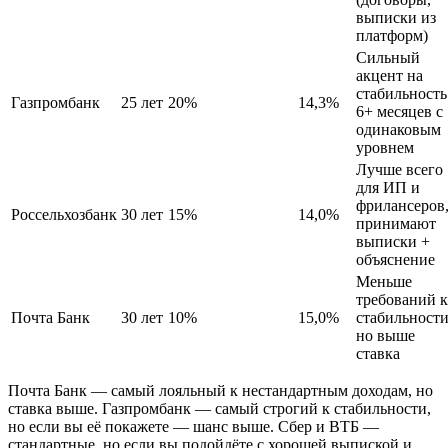
выписки из
платформ)
Сильный
акцент на
стабильность
Газпромбанк
25 лет
20%
14,3%
6+ месяцев с
одинаковым
уровнем
Лучше всего
для ИП и
фрилансеров
Россельхозбанк
30 лет
15%
14,0%
принимают
выписки +
объяснение
Меньше
требований к
Почта Банк
30 лет
10%
15,0%
стабильности
но выше
ставка
Почта Банк — самый лояльный к нестандартным доходам, но
ставка выше. Газпромбанк — самый строгий к стабильности,
но если вы её покажете — шанс выше. Сбер и ВТБ —
стандартные, но если вы подойдёте с хорошей выпиской и