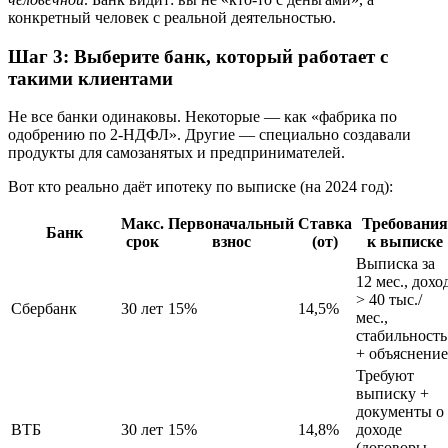
конкретный человек с реальной деятельностью.
Шаг 3: Выберите банк, который работает с
такими клиентами
Не все банки одинаковы. Некоторые — как «фабрика по
одобрению по 2-НДФЛ». Другие — специально создавали
продукты для самозанятых и предпринимателей.
Вот кто реально даёт ипотеку по выписке (на 2024 год):
Макс.
Первоначальный
Ставка
Требования
Банк
срок
взнос
(от)
к выписке
Выписка за
12 мес., дохо
> 40 тыс./
Сбербанк
30 лет
15%
14,5%
мес.,
стабильность
+ объяснение
Требуют
выписку +
документы о
ВТБ
30 лет
15%
14,8%
доходе
(договоры,