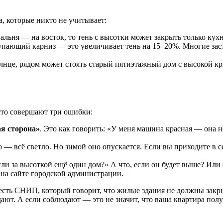
а, которые никто не учитывает:
пальня — на восток, то тень с высотки может закрыть только кухн
тупающий карниз — это увеличивает тень на 15–20%. Многие за
олнце, рядом может стоять старый пятиэтажный дом с высокой кр
сто совершают три ошибки:
я сторона»
. Это как говорить: «У меня машина красная — она не
 — всё светло. Но зимой оно опускается. Если вы приходите в сен
сли за высоткой ещё один дом?» А что, если он будет выше? Или 
 на сайте городской администрации.
сть СНИП, который говорит, что жилые здания не должны закрыв
юдают. А если соблюдают — это не значит, что ваша квартира по