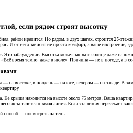
етлой, если рядом строят высотку
я, район нравится. Но рядом, в двух шагах, строится 25-этажны
с. И от него зависит не просто комфорт, а ваше настроение, здо
. Это заблуждение. Высотка может закрыть солнце даже на южной
«Всё время темно, даже в июле». Причина — не в погоде, а в со
ловами
м — на востоке, в полдень — на юге, вечером — на западе. В зи
квартиру.
а. Её крыша находится на высоте около 75 метров. Ваша квартира
ашего окна тянется прямая линия. Если эта линия пересекает ваш
ой способ — посмотреть на тень.