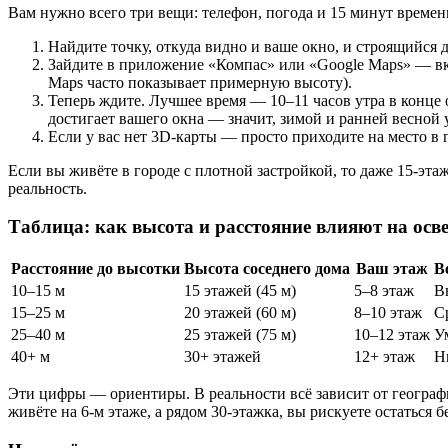
Вам нужно всего три вещи: телефон, погода и 15 минут времен
Найдите точку, откуда видно и ваше окно, и строящийся д
Зайдите в приложение «Компас» или «Google Maps» — вк
Maps часто показывает примерную высоту).
Теперь ждите. Лучшее время — 10–11 часов утра в конце 
достигает вашего окна — значит, зимой и ранней весной у
Если у вас нет 3D-карты — просто приходите на место в п
Если вы живёте в городе с плотной застройкой, то даже 15-эта
реальность.
Таблица: как высота и расстояние влияют на осв
Расстояние до высотки
Высота соседнего дома
Ваш этаж
В
10–15 м
15 этажей (45 м)
5–8 этаж
В
15–25 м
20 этажей (60 м)
8–10 этаж
С
25–40 м
25 этажей (75 м)
10–12 этаж
У
40+ м
30+ этажей
12+ этаж
Н
Эти цифры — ориентиры. В реальности всё зависит от географи
живёте на 6-м этаже, а рядом 30-этажка, вы рискуете остаться б