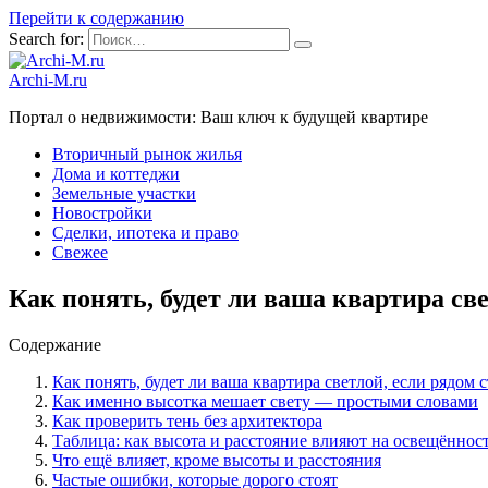
Перейти к содержанию
Search for:
Archi-M.ru
Портал о недвижимости: Ваш ключ к будущей квартире
Вторичный рынок жилья
Дома и коттеджи
Земельные участки
Новостройки
Сделки, ипотека и право
Свежее
Как понять, будет ли ваша квартира св
Содержание
Как понять, будет ли ваша квартира светлой, если рядом 
Как именно высотка мешает свету — простыми словами
Как проверить тень без архитектора
Таблица: как высота и расстояние влияют на освещённос
Что ещё влияет, кроме высоты и расстояния
Частые ошибки, которые дорого стоят