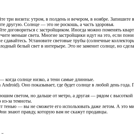
е три визита: утром, в полдень и вечером, в ноябре. Запишите ви
те другую. Солнце — это не роскошь, а часть здоровья.
е договориться с застройщиком. Иногда можно поменять кварти
чите меньше света. Многие застройщики идут на это, если пони
 сдавайтесь. Установите световые трубы (солнечные коллектор
олодный белый свет в интерьере. Это не заменит солнце, но сдел
 — когда солнце низко, а тени самые длинные.
на Android). Оно показывает, где будет солнце в любой день года.
ошим светом, но дальше от метро, а другая — рядом с высоткой 
 из-за темноты.
ыт тенью — вы не сможете его использовать даже летом. А это ми
Они знают правду, которую вам не скажут продавцы.