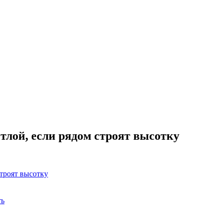
етлой, если рядом строят высотку
строят высотку
ть