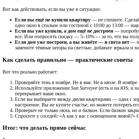
Вот как действовать, если вы уже в ситуации:
Если вы ещё не купили квартиру
— не спешите. Сделайт
одно окно в спальне или гостиной с 10:00 до 13:00 — ищи
Если вы уже купили, а дом ещё не достроен
— попробуйт
все. Или попросить скидку — 5–10% — за то, что вы полу
Если дом уже построен, а вы живёте — и света нет
— не
замените тёмные шторы на светлые, добавьте зеркала и х
Как сделать правильно — практические советы
Вот что реально работает:
Проверяйте тень в ноябре. Не в мае. Не в июле. В ноябре
Используйте приложение
Sun Surveyor
(есть и на iOS, и 
перекрывает ваше окно.
Если вы выбираете между двумя квартирами — одна с хор
настроение. Вы не купите счастье, но можете потерять его
Проверьте не только окна, но и балкон. Если балкон закр
Спросите у соседей: «А как у вас с освещением зимой?» 
Итог: что делать прямо сейчас