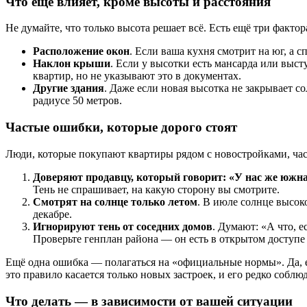
Что ещё влияет, кроме высоты и расстояния
Не думайте, что только высота решает всё. Есть ещё три фактор
Расположение окон
. Если ваша кухня смотрит на юг, а с
Наклон крыши
. Если у высотки есть мансарда или выс
квартир, но не указывают это в документах.
Другие здания
. Даже если новая высотка не закрывает с
радиусе 50 метров.
Частые ошибки, которые дорого стоят
Люди, которые покупают квартиры рядом с новостройками, ча
Доверяют продавцу, который говорит: «У нас же южна
Тень не спрашивает, на какую сторону вы смотрите.
Смотрят на солнце только летом
. В июле солнце высоко
декабре.
Игнорируют тень от соседних домов
. Думают: «А что, е
Проверьте генплан района — он есть в открытом доступе
Ещё одна ошибка — полагаться на «официальные нормы». Да, е
это правило касается только новых застроек, и его редко собл
Что делать — в зависимости от вашей ситуации