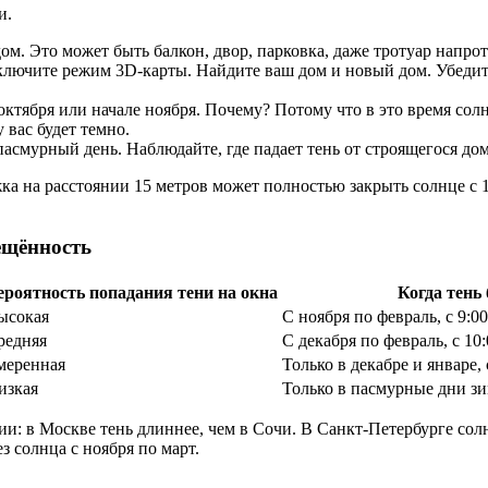
и.
ом. Это может быть балкон, двор, парковка, даже тротуар напрот
лючите режим 3D-карты. Найдите ваш дом и новый дом. Убедитес
октября или начале ноября. Почему? Потому что в это время сол
 вас будет темно.
асмурный день. Наблюдайте, где падает тень от строящегося дом
жка на расстоянии 15 метров может полностью закрыть солнце с 
ещённость
ероятность попадания тени на окна
Когда тень
ысокая
С ноября по февраль, с 9:00
редняя
С декабря по февраль, с 10:
меренная
Только в декабре и январе, 
изкая
Только в пасмурные дни зи
и: в Москве тень длиннее, чем в Сочи. В Санкт-Петербурге сол
ез солнца с ноября по март.