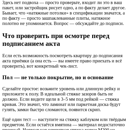
Здесь нет подвоха — просто проверьте, входит ли это в ваш
пакет, или застройщик рисует одно, а по факту делает другое.
Бывает, что «натяжные потолки» в спецификации значатся, а
по факту — просто зашпаклеванные плиты, натяжное
полотно не упоминается. Вопрос — обсуждайте до подписи.
Что проверить при осмотре перед
подписанием акта
Если есть возможность посмотреть квартиру до подписания
акта приёмки (а она есть — вы имеете право приехать и всё
проверить), вот конкретный чек-лист.
Пол — не только покрытие, но и основание
Сделайте простое: возьмите уровень или длинную рейку и
приложите к полу. В идеальной стяжке зазоров быть не
должно. Если видите щели в 3–5 мм под рейкой — стяжка
кривая. Это значит, что ламинат или паркетная доска будут
гулять, замки быстро сломаются, появится скрип.
Ещё один тест — наступите на стяжку каблуком или твёрдым
предметом. Если остаётся вмятина — материал недостаточно
прочный. Нормальная цементная стяжка марки М200 не