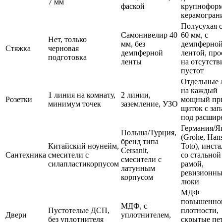
7 мм
фаской
крупнофор
керамогран
Полусухая 
Самонивелир 40
60 мм, с
Нет, только
мм, без
демпферно
Стяжка
черновая
демпферной
лентой, про
подготовка
ленты
на отсутств
пустот
Отдельные 
на каждый
1 линия на комнату,
2 линии,
Розетки
мощный пр
минимум точек
заземление, УЗО
щиток с зап
под расшир
Германия/Я
Польша/Турция,
(Grohe, Han
бренд типа
Китайский ноунейм,
Toto), инст
Cersanit,
Сантехника
смесители с
со стальной
смесители с
силапластикорпусом
рамой,
латунным
ревизионны
корпусом
люки
МДФ
повышенно
МДФ, с
Пустотелые ДСП,
плотности,
Двери
уплотнителем,
без уплотнителя
скрытые пе