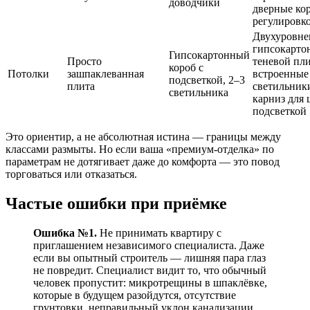
доводчики
дверные ко
регулировк
Двухуровн
гипсокарто
Гипсокартонный
Просто
теневой пли
короб с
Потолки
зашпаклеванная
встроенные
подсветкой, 2–3
плита
светильник
светильника
карниз для 
подсветкой
Это ориентир, а не абсолютная истина — границы между
классами размыты. Но если ваша «премиум-отделка» по
параметрам не дотягивает даже до комфорта — это повод
торговаться или отказаться.
Частые ошибки при приёмке
Ошибка №1.
Не принимать квартиру с
приглашением независимого специалиста. Даже
если вы опытный строитель — лишняя пара глаз
не повредит. Специалист видит то, что обычный
человек пропустит: микротрещины в шпаклёвке,
которые в будущем разойдутся, отсутствие
грунтовки, неправильный уклон канализации.