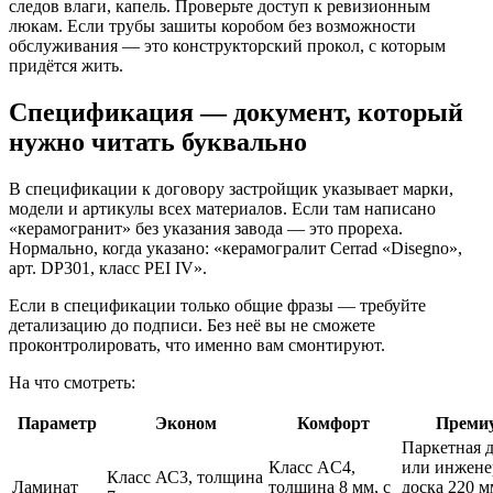
следов влаги, капель. Проверьте доступ к ревизионным
люкам. Если трубы зашиты коробом без возможности
обслуживания — это конструкторский прокол, с которым
придётся жить.
Спецификация — документ, который
нужно читать буквально
В спецификации к договору застройщик указывает марки,
модели и артикулы всех материалов. Если там написано
«керамогранит» без указания завода — это прореха.
Нормально, когда указано: «керамогралит Cerrad «Disegno»,
арт. DP301, класс PEI IV».
Если в спецификации только общие фразы — требуйте
детализацию до подписи. Без неё вы не сможете
проконтролировать, что именно вам смонтируют.
На что смотреть:
Параметр
Эконом
Комфорт
Преми
Паркетная 
Класс AC4,
или инжене
Класс АС3, толщина
Ламинат
толщина 8 мм, с
доска 220 м