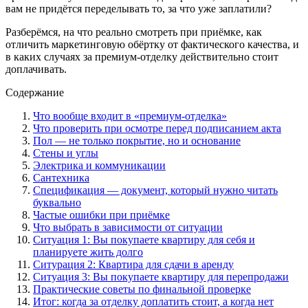
вам не придётся переделывать то, за что уже заплатили?
Разберёмся, на что реально смотреть при приёмке, как
отличить маркетинговую обёртку от фактического качества, и
в каких случаях за премиум-отделку действительно стоит
доплачивать.
Содержание
Что вообще входит в «премиум-отделка»
Что проверить при осмотре перед подписанием акта
Пол — не только покрытие, но и основание
Стены и углы
Электрика и коммуникации
Сантехника
Спецификация — документ, который нужно читать
буквально
Частые ошибки при приёмке
Что выбрать в зависимости от ситуации
Ситуация 1: Вы покупаете квартиру для себя и
планируете жить долго
Ситурация 2: Квартира для сдачи в аренду
Ситуация 3: Вы покупаете квартиру для перепродажи
Практические советы по финальной проверке
Итог: когда за отделку доплатить стоит, а когда нет