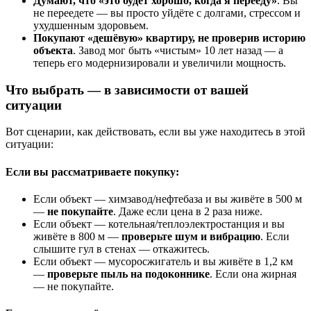
Думают, что «это будет хорошо, когда я перееду»
. Вы
не переедете — вы просто уйдёте с долгами, стрессом и
ухудшенным здоровьем.
Покупают «дешёвую» квартиру, не проверив историю
объекта
. Завод мог быть «чистым» 10 лет назад — а
теперь его модернизировали и увеличили мощность.
Что выбрать — в зависимости от вашей
ситуации
Вот сценарии, как действовать, если вы уже находитесь в этой
ситуации:
Если вы рассматриваете покупку:
Если объект — химзавод/нефтебаза и вы живёте в 500 м
—
не покупайте
. Даже если цена в 2 раза ниже.
Если объект — котельная/теплоэлектростанция и вы
живёте в 800 м —
проверьте шум и вибрацию
. Если
слышите гул в стенах — откажитесь.
Если объект — мусоросжигатель и вы живёте в 1,2 км
—
проверьте пыль на подоконнике
. Если она жирная
— не покупайте.