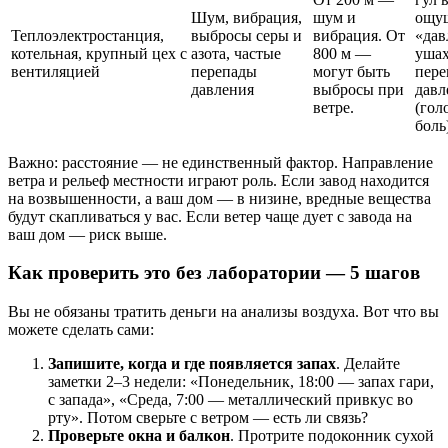
Шум, вибрация,
шум и
ощу
Теплоэлектростанция,
выбросы серы и
вибрация. От
«дав
котельная, крупный цех с
азота, частые
800 м —
ушах
вентиляцией
перепады
могут быть
пере
давления
выбросы при
давл
ветре.
(гол
боль
Важно: расстояние — не единственный фактор. Направление
ветра и рельеф местности играют роль. Если завод находится
на возвышенности, а ваш дом — в низине, вредные вещества
будут скапливаться у вас. Если ветер чаще дует с завода на
ваш дом — риск выше.
Как проверить это без лаборатории — 5 шагов
Вы не обязаны тратить деньги на анализы воздуха. Вот что вы
можете сделать сами:
Запишите, когда и где появляется запах
. Делайте
заметки 2–3 недели: «Понедельник, 18:00 — запах гари,
с запада», «Среда, 7:00 — металлический привкус во
рту». Потом сверьте с ветром — есть ли связь?
Проверьте окна и балкон
. Протрите подоконник сухой