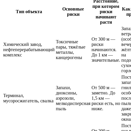
Расстояние,
при котором
Основные
Как
Тип объекта
риски
риски
п
начинают
расти
Запа
ветр
От 300 м —
(осо
Токсичные
Химический завод,
риски
вече
пары, тяжёлые
нефтеперерабатывающий
начинаются.
жёлт
металлы,
комплекс
До 1 км —
на
канцерогены
значительные.
подо
сухо
горл
Пос
запа
Запахи,
От 500 м —
гнил
диоксины,
заметно. До
особ
Терминал,
аэрозоли,
1,5 км —
посл
мусоросжигатель, свалка
мелкодисперсная
риски есть, но
пыль
пыль
ниже.
даже
закр
окна
Пос
От 200 м —
гул 