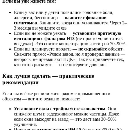
Если вы уже живёте там:
Если у вас или у детей появились головные боли,
аллергии, бессонница —
начните с фиксации
симптомов
. Запишите, когда они усиливаются. Через 2–
3 месяца вы увидите связь.
Если вы не можете уехать —
установите приточную
вентиляцию с фильтром H13
(не просто «очиститель
воздуха»). Это снизит концентрацию частиц на 70–90%.
Если вы планируете продать —
не скрывайте объект
.
Скажите прямо: «Рядом завод, но я проверил данные —
выбросы не превышают ПДК». Так вы привлечёте тех,
кто готов рискнуть — и не потеряете доверие.
Как лучше сделать — практические
рекомендации
Если вы всё же решили жить рядом с промышленным
объектом — вот что реально помогает:
Установите окна с тройным стеклопакетом
. Они
снижают шум и задерживают мелкие частицы. Даже
если окна выходят на завод — это даст вам 30–50%
улучшения.
Поставьте датчик частиц PM2.5
(стоит от 3000 руб.).