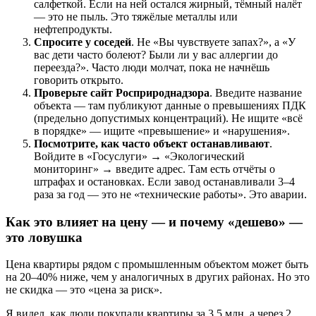
салфеткой. Если на ней остался жирный, тёмный налёт
— это не пыль. Это тяжёлые металлы или
нефтепродукты.
Спросите у соседей
. Не «Вы чувствуете запах?», а «У
вас дети часто болеют? Были ли у вас аллергии до
переезда?». Часто люди молчат, пока не начнёшь
говорить открыто.
Проверьте сайт Росприроднадзора
. Введите название
объекта — там публикуют данные о превышениях ПДК
(предельно допустимых концентраций). Не ищите «всё
в порядке» — ищите «превышение» и «нарушения».
Посмотрите, как часто объект останавливают
.
Войдите в «Госуслуги» → «Экологический
мониторинг» → введите адрес. Там есть отчёты о
штрафах и остановках. Если завод останавливали 3–4
раза за год — это не «технические работы». Это аварии.
Как это влияет на цену — и почему «дешево» —
это ловушка
Цена квартиры рядом с промышленным объектом может быть
на 20–40% ниже, чем у аналогичных в других районах. Но это
не скидка — это «цена за риск».
Я видел, как люди покупали квартиры за 3,5 млн, а через 2