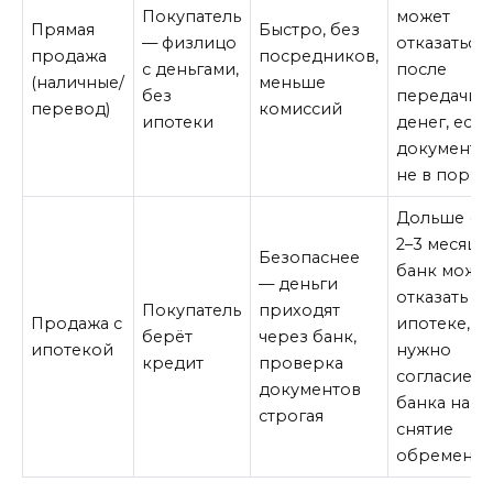
Покупатель
может
Прямая
Быстро, без
— физлицо
отказаться
продажа
посредников,
с деньгами,
после
(наличные/
меньше
без
передачи
перевод)
комиссий
ипотеки
денег, есл
документы
не в поряд
Дольше (д
2–3 месяцев
Безопаснее
банк може
— деньги
отказать в
Покупатель
приходят
Продажа с
ипотеке,
берёт
через банк,
ипотекой
нужно
кредит
проверка
согласие
документов
банка на
строгая
снятие
обременен