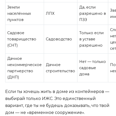
Земли
Да, если
За
населённых
ЛПХ
разрешено в
ин
пунктов
ПЗЗ
Сл
Садовое
Только если
не
товарищество
Садоводство
в уставе
це
(СНТ)
разрешено
се
Дачное
Нет — только
некоммерческое
Дачное
По
садовые
партнерство
строительство
не
дома
(ДНП)
Если ты хочешь жить в доме из контейнеров —
выбирай только ИЖС. Это единственный
вариант, где ты не будешь доказывать, что твой
дом — не «временное сооружение».