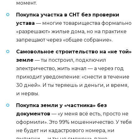
момент.
Покупка участка в СНТ без проверки
устава
— многие товарищества формально
«разрешают» жилые дома, но на практике
запрещают через «общее собрание».
Самовольное строительство на «не той»
земле
— ты построил, подключил
электричество, жить начал — а через год
приходит уведомление: «снести в течение
30 дней». И ты теряешь и деньги, и время,
и нервы.
Покупка земли у «частника» без
документов
— «у меня всё есть, просто не
оформили». Это 99% мошенничество. У тебя
не будет ни кадастрового номера, ни
выписки — и ты не сможешь даже