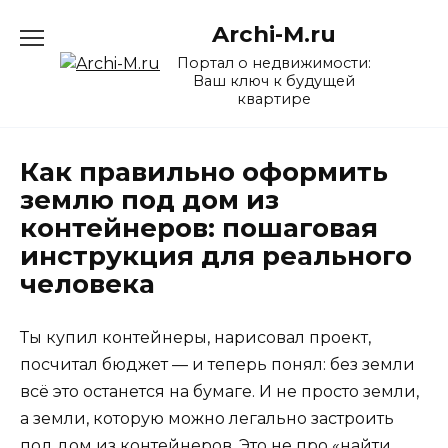
Перейти
Archi-M.ru
к
содержанию
Портал о недвижимости:
Ваш ключ к будущей
квартире
Как правильно оформить
землю под дом из
контейнеров: пошаговая
инструкция для реального
человека
Ты купил контейнеры, нарисовал проект,
посчитал бюджет — и теперь понял: без земли
всё это останется на бумаге. И не просто земли,
а земли, которую можно легально застроить
под дом из контейнеров. Это не про «найти