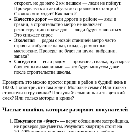
откроют, но до него 2 км пешком — люди не пойдут.
Проверь: есть ли автобусы до строящейся станции?
Сколько они ходят? Как часто?
Качество дорог
— если дороги в районе — ямы и
гравий, а строительство метро не включает
реконструкцию подъездов — люди будут жаловаться.
Это снижает спрос.
Экология
— рядом с новой станцией метро часто
строят автобусные парки, склады, ремонтные
мастерские. Проверь: не будет ли шума, вибрации,
запаха?
Соседство
— если рядом — промзона, свалка, пустырь с
брошенными машинами — это будет минусом даже
после строительства школы.
Проверить это можно просто: приди в район в будний день в
18:00. Посмотри, кто там ходит. Молодые семьи? Или только
строители и грузовики? Послушай: слышишь ли ты детский
смех? Или только моторы и крики?
Частые ошибки, которые разоряют покупателей
Покупают по «будет»
— верят обещаниям застройщика,
не проверяя документы. Результат: квартира стоит на
20–40% дороже, чем реальная стоимость с учётом