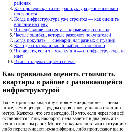
районах
Как проверить, что инфраструктура действительно
построится
Когда инфраструктура уже строится — как оценить
влияние на цену
Что ещё влияет на цену — кроме метро и школ
Частые ошибки, которые разоряют покупателей
Когда покупать — сценарии для разных ситуаций
Как сделать правильный выбор — пошагово
Что делать, если ты уже купил — и инфраструктура не
идёт
Итог: что делать прямо сейчас
Как правильно оценить стоимость
квартиры в районе с развивающейся
инфраструктурой
Ты смотришь на квартиру в новом микрорайоне — цены
ниже, чем в центре, а рядом строят школу, парк и станцию
метро. Кажется, что это выгодно. Но что, если через год всё
остановится? Или, наоборот, цена взлетит в два раза, а ты
купил слишком рано? Многие покупатели в таких ситуациях
либо переплачивают из-за эйфории, либо пропускают шанс