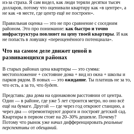
из-за страха. Я сам видел, как люди теряли десятки тысяч
долларов, потому что оценивали квартиру как «в центре», а
не как «в месте, где центр ещё не построен».
Правильная оценка — это не про сравнение с соседним
районом. Это про понимание:
как быстро и точно
инфраструктура повлияет на цену твоей квартиры
. И как
не попасть в ловушку «переоценённого потенциала».
Что на самом деле движет ценой в
развивающихся районах
В старых районах цена квартиры — это сумма:
местоположение + состояние дома + вид из окна + школы и
парков рядом. В новых — это
ожидание
. Ты платишь не за то,
что есть, а за то, что
будет
.
Представь: два дома на одинаковом расстоянии от центра.
Один — в районе, где уже 5 лет строится метро, но оно всё
ещё на бумаге. Другой — где через год откроют станцию, а
через два — отремонтируют дороги и построят детский сад.
Квартиры в первом стоят на 20–30% дешевле. Почему?
Потому что рынок уже начал дифференцировать
реальные
перспективы
от
обещаний
.