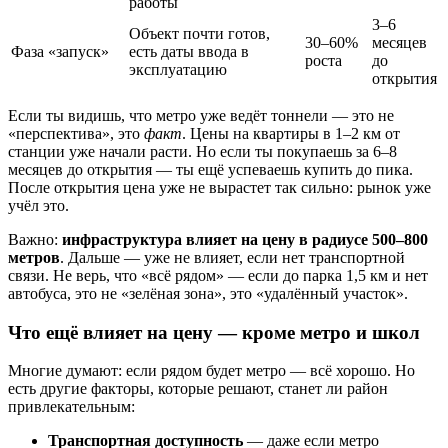
работы
3–6
Объект почти готов,
30–60%
месяцев
Фаза «запуск»
есть даты ввода в
роста
до
эксплуатацию
открытия
Если ты видишь, что метро уже ведёт тоннели — это не
«перспектива», это
факт
. Цены на квартиры в 1–2 км от
станции уже начали расти. Но если ты покупаешь за 6–8
месяцев до открытия — ты ещё успеваешь купить до пика.
После открытия цена уже не вырастет так сильно: рынок уже
учёл это.
Важно:
инфраструктура влияет на цену в радиусе 500–800
метров
. Дальше — уже не влияет, если нет транспортной
связи. Не верь, что «всё рядом» — если до парка 1,5 км и нет
автобуса, это не «зелёная зона», это «удалённый участок».
Что ещё влияет на цену — кроме метро и школ
Многие думают: если рядом будет метро — всё хорошо. Но
есть другие факторы, которые решают, станет ли район
привлекательным:
Транспортная доступность
— даже если метро