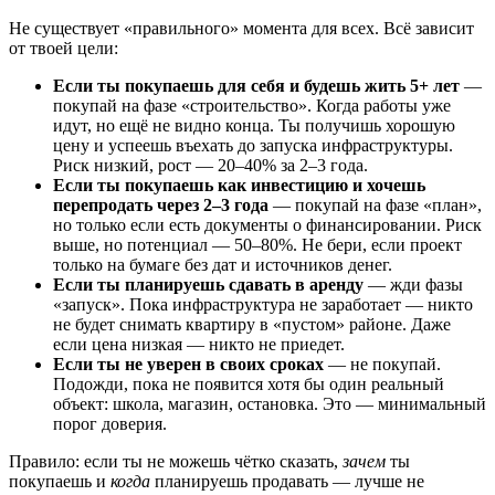
Не существует «правильного» момента для всех. Всё зависит
от твоей цели:
Если ты покупаешь для себя и будешь жить 5+ лет
—
покупай на фазе «строительство». Когда работы уже
идут, но ещё не видно конца. Ты получишь хорошую
цену и успеешь въехать до запуска инфраструктуры.
Риск низкий, рост — 20–40% за 2–3 года.
Если ты покупаешь как инвестицию и хочешь
перепродать через 2–3 года
— покупай на фазе «план»,
но только если есть документы о финансировании. Риск
выше, но потенциал — 50–80%. Не бери, если проект
только на бумаге без дат и источников денег.
Если ты планируешь сдавать в аренду
— жди фазы
«запуск». Пока инфраструктура не заработает — никто
не будет снимать квартиру в «пустом» районе. Даже
если цена низкая — никто не приедет.
Если ты не уверен в своих сроках
— не покупай.
Подожди, пока не появится хотя бы один реальный
объект: школа, магазин, остановка. Это — минимальный
порог доверия.
Правило: если ты не можешь чётко сказать,
зачем
ты
покупаешь и
когда
планируешь продавать — лучше не