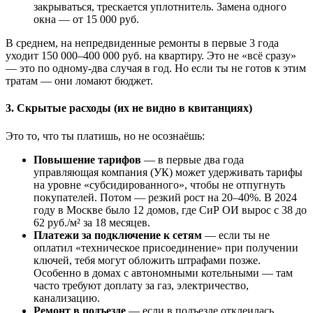
закрываться, трескается уплотнитель. Замена одного
окна — от 15 000 руб.
В среднем, на непредвиденные ремонты в первые 3 года
уходит 150 000–400 000 руб. на квартиру. Это не «всё сразу»
— это по одному-два случая в год. Но если ты не готов к этим
тратам — они ломают бюджет.
3. Скрытые расходы (их не видно в квитанциях)
Это то, что ты платишь, но не осознаёшь:
Повышение тарифов
— в первые два года
управляющая компания (УК) может удерживать тарифы
на уровне «субсидированного», чтобы не отпугнуть
покупателей. Потом — резкий рост на 20–40%. В 2024
году в Москве было 12 домов, где СиР ОИ вырос с 38 до
62 руб./м² за 18 месяцев.
Платежи за подключение к сетям
— если ты не
оплатил «техническое присоединение» при получении
ключей, тебя могут обложить штрафами позже.
Особенно в домах с автономными котельными — там
часто требуют доплату за газ, электричество,
канализацию.
Ремонт в подъезде
— если в подъезде отклеилась