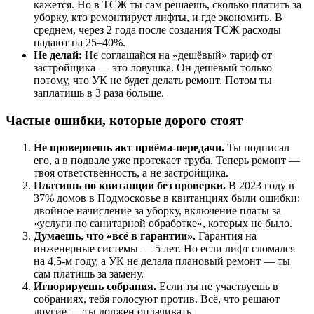
кажется. Но в ТСЖ ты сам решаешь, сколько платить за
уборку, кто ремонтирует лифты, и где экономить. В
среднем, через 2 года после создания ТСЖ расходы
падают на 25–40%.
Не делай:
Не соглашайся на «дешёвый» тариф от
застройщика — это ловушка. Он дешевый только
потому, что УК не будет делать ремонт. Потом ты
заплатишь в 3 раза больше.
Частые ошибки, которые дорого стоят
Не проверяешь акт приёма-передачи.
Ты подписал
его, а в подвале уже протекает труба. Теперь ремонт —
твоя ответственность, а не застройщика.
Платишь по квитанции без проверки.
В 2023 году в
37% домов в Подмосковье в квитанциях были ошибки:
двойное начисление за уборку, включение платы за
«услуги по санитарной обработке», которых не было.
Думаешь, что «всё в гарантии».
Гарантия на
инженерные системы — 5 лет. Но если лифт сломался
на 4,5-м году, а УК не делала плановый ремонт — ты
сам платишь за замену.
Игнорируешь собрания.
Если ты не участвуешь в
собраниях, тебя голосуют против. Всё, что решают
другие — ты должен оплачивать.