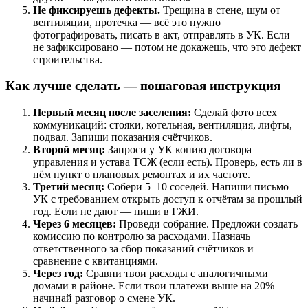
Не фиксируешь дефекты.
Трещина в стене, шум от
вентиляции, протечка — всё это нужно
фотографировать, писать в акт, отправлять в УК. Если
не зафиксировано — потом не докажешь, что это дефект
строительства.
Как лучше сделать — пошаговая инструкция
Первый месяц после заселения:
Сделай фото всех
коммуникаций: стояки, котельная, вентиляция, лифты,
подвал. Запиши показания счётчиков.
Второй месяц:
Запроси у УК копию договора
управления и устава ТСЖ (если есть). Проверь, есть ли в
нём пункт о плановых ремонтах и их частоте.
Третий месяц:
Собери 5–10 соседей. Напиши письмо
УК с требованием открыть доступ к отчётам за прошлый
год. Если не дают — пиши в ГЖИ.
Через 6 месяцев:
Проведи собрание. Предложи создать
комиссию по контролю за расходами. Назначь
ответственного за сбор показаний счётчиков и
сравнение с квитанциями.
Через год:
Сравни твои расходы с аналогичными
домами в районе. Если твои платежи выше на 20% —
начинай разговор о смене УК.