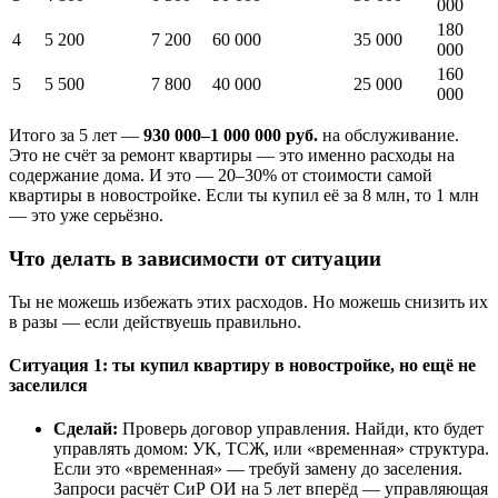
000
180
4
5 200
7 200
60 000
35 000
000
160
5
5 500
7 800
40 000
25 000
000
Итого за 5 лет —
930 000–1 000 000 руб.
на обслуживание.
Это не счёт за ремонт квартиры — это именно расходы на
содержание дома. И это — 20–30% от стоимости самой
квартиры в новостройке. Если ты купил её за 8 млн, то 1 млн
— это уже серьёзно.
Что делать в зависимости от ситуации
Ты не можешь избежать этих расходов. Но можешь снизить их
в разы — если действуешь правильно.
Ситуация 1: ты купил квартиру в новостройке, но ещё не
заселился
Сделай:
Проверь договор управления. Найди, кто будет
управлять домом: УК, ТСЖ, или «временная» структура.
Если это «временная» — требуй замену до заселения.
Запроси расчёт СиР ОИ на 5 лет вперёд — управляющая