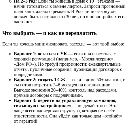
На 2–3 год:
Если ты живёшь в доме с 10+ этажами —
начни готовиться к замене лифтов. Запроси прогнозный
план капитального ремонта. В России по закону он
должен быть составлен за 30 лет, но в новостройках его
часто нет.
Что выбрать — и как не переплатить
Если ты хочешь минимизировать расходы — вот твой выбор:
Вариант 1: остаться с УК
— если она известная, с
хорошей репутацией (например, «Мосжилсервис»,
«Дом.РФ»). Но требуй прозрачности: ежеквартальные
отчёты, публичные собрания, публикация договоров с
подрядчиками.
Вариант 2: создать ТСЖ
— если в доме 50+ квартир, и
ты готов потратить 3–6 месяцев на организацию.
Выгода: экономия 20–40%, контроль над расходами,
прямые договоры с подрядчиками.
Вариант 3: перейти на управляющую компанию,
связанную с застройщиком
— не делай этого. Это
чаще всего «дочерняя» структура, которая не несёт
ответственности. Она уйдёт, как только дом «отойдёт»
от гарантий.