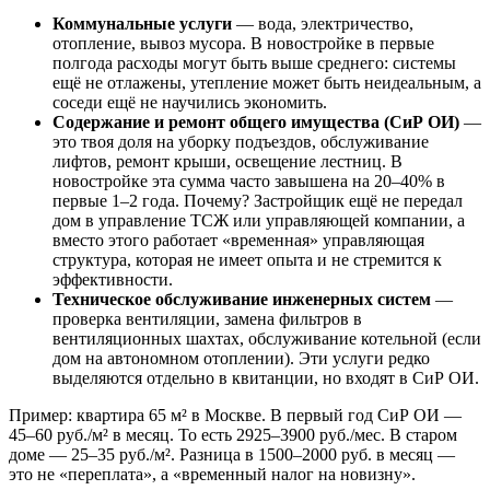
Коммунальные услуги
— вода, электричество,
отопление, вывоз мусора. В новостройке в первые
полгода расходы могут быть выше среднего: системы
ещё не отлажены, утепление может быть неидеальным, а
соседи ещё не научились экономить.
Содержание и ремонт общего имущества (СиР ОИ)
—
это твоя доля на уборку подъездов, обслуживание
лифтов, ремонт крыши, освещение лестниц. В
новостройке эта сумма часто завышена на 20–40% в
первые 1–2 года. Почему? Застройщик ещё не передал
дом в управление ТСЖ или управляющей компании, а
вместо этого работает «временная» управляющая
структура, которая не имеет опыта и не стремится к
эффективности.
Техническое обслуживание инженерных систем
—
проверка вентиляции, замена фильтров в
вентиляционных шахтах, обслуживание котельной (если
дом на автономном отоплении). Эти услуги редко
выделяются отдельно в квитанции, но входят в СиР ОИ.
Пример: квартира 65 м² в Москве. В первый год СиР ОИ —
45–60 руб./м² в месяц. То есть 2925–3900 руб./мес. В старом
доме — 25–35 руб./м². Разница в 1500–2000 руб. в месяц —
это не «переплата», а «временный налог на новизну».