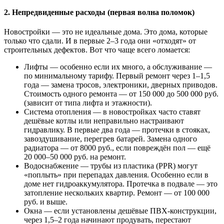
2. Непредвиденные расходы (первая волна поломок)
Новостройки — это не идеальные дома. Это дома, которые
только что сдали. И в первые 2–3 года они «отходят» от
строительных дефектов. Вот что чаще всего ломается:
Лифты — особенно если их много, а обслуживание —
по минимальному тарифу. Первый ремонт через 1–1,5
года — замена тросов, электроники, дверных приводов.
Стоимость одного ремонта — от 150 000 до 500 000 руб.
(зависит от типа лифта и этажности).
Система отопления — в новостройках часто ставят
дешёвые котлы или неправильно настраивают
гидравлику. В первые два года — протечки в стояках,
завоздушивание, перегрев батарей. Замена одного
радиатора — от 8000 руб., если повреждён пол — ещё
20 000–50 000 руб. на ремонт.
Водоснабжение — трубы из пластика (PPR) могут
«поплыть» при перепадах давления. Особенно если в
доме нет гидроаккумулятора. Протечка в подвале — это
затопление нескольких квартир. Ремонт — от 100 000
руб. и выше.
Окна — если установлены дешёвые ПВХ-конструкции,
через 1,5–2 года начинают продувать, перестают