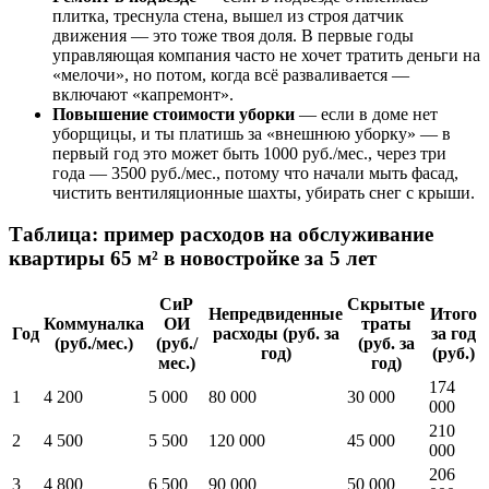
плитка, треснула стена, вышел из строя датчик
движения — это тоже твоя доля. В первые годы
управляющая компания часто не хочет тратить деньги на
«мелочи», но потом, когда всё разваливается —
включают «капремонт».
Повышение стоимости уборки
— если в доме нет
уборщицы, и ты платишь за «внешнюю уборку» — в
первый год это может быть 1000 руб./мес., через три
года — 3500 руб./мес., потому что начали мыть фасад,
чистить вентиляционные шахты, убирать снег с крыши.
Таблица: пример расходов на обслуживание
квартиры 65 м² в новостройке за 5 лет
СиР
Скрытые
Непредвиденные
Итого
Коммуналка
ОИ
траты
Год
расходы (руб. за
за год
(руб./мес.)
(руб./
(руб. за
год)
(руб.)
мес.)
год)
174
1
4 200
5 000
80 000
30 000
000
210
2
4 500
5 500
120 000
45 000
000
206
3
4 800
6 500
90 000
50 000