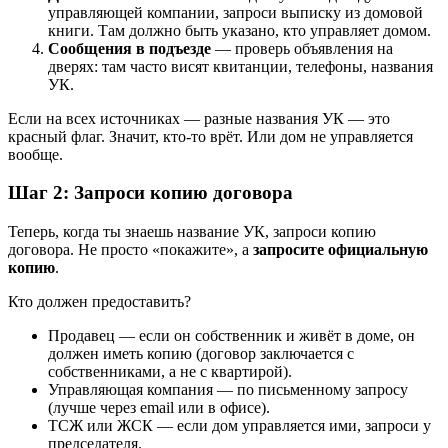
управляющей компании, запроси выписку из домовой
книги. Там должно быть указано, кто управляет домом.
Сообщения в подъезде
— проверь объявления на
дверях: там часто висят квитанции, телефоны, названия
УК.
Если на всех источниках — разные названия УК — это
красный флаг. Значит, кто-то врёт. Или дом не управляется
вообще.
Шаг 2: Запроси копию договора
Теперь, когда ты знаешь название УК, запроси копию
договора. Не просто «покажите», а
запросите официальную
копию
.
Кто должен предоставить?
Продавец — если он собственник и живёт в доме, он
должен иметь копию (договор заключается с
собственниками, а не с квартирой).
Управляющая компания — по письменному запросу
(лучше через email или в офисе).
ТСЖ или ЖСК — если дом управляется ими, запроси у
председателя.