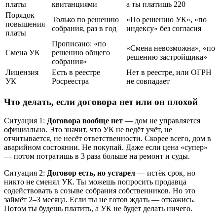
платы
квитанциями
а ты платишь 220
Порядок
Только по решению
«По решению УК», «по
повышения
собрания, раз в год
индексу» без согласия
платы
Прописано: «по
«Смена невозможна», «по
Смена УК
решению общего
решению застройщика»
собрания»
Лицензия
Есть в реестре
Нет в реестре, или ОГРН
УК
Росреестра
не совпадает
Что делать, если договора нет или он плохой
Ситуация 1:
Договора вообще нет
— дом не управляется
официально. Это значит, что УК не ведёт учёт, не
отчитывается, не несёт ответственности. Скорее всего, дом в
аварийном состоянии. Не покупай. Даже если цена «супер»
— потом потратишь в 3 раза больше на ремонт и суды.
Ситуация 2:
Договор есть, но устарел
— истёк срок, но
никто не сменял УК. Ты можешь попросить продавца
содействовать в созыве собрания собственников. Но это
займёт 2–3 месяца. Если ты не готов ждать — откажись.
Потом ты будешь платить, а УК не будет делать ничего.