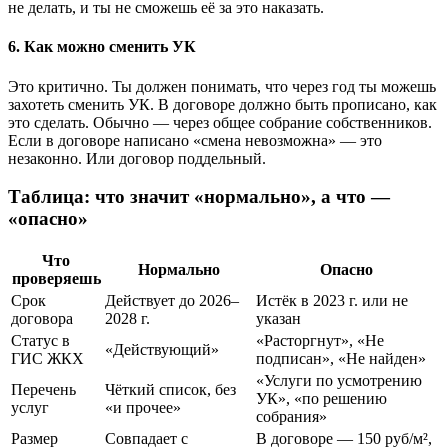
не делать, и ты не сможешь её за это наказать.
6. Как можно сменить УК
Это критично. Ты должен понимать, что через год ты можешь
захотеть сменить УК. В договоре должно быть прописано, как
это сделать. Обычно — через общее собрание собственников.
Если в договоре написано «смена невозможна» — это
незаконно. Или договор поддельный.
Таблица: что значит «нормально», а что —
«опасно»
Что
Нормально
Опасно
проверяешь
Срок
Действует до 2026–
Истёк в 2023 г. или не
договора
2028 г.
указан
Статус в
«Расторгнут», «Не
«Действующий»
ГИС ЖКХ
подписан», «Не найден»
«Услуги по усмотрению
Перечень
Чёткий список, без
УК», «по решению
услуг
«и прочее»
собрания»
Размер
Совпадает с
В договоре — 150 руб/м²,