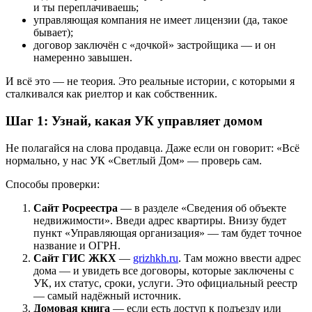
и ты переплачиваешь;
управляющая компания не имеет лицензии (да, такое
бывает);
договор заключён с «дочкой» застройщика — и он
намеренно завышен.
И всё это — не теория. Это реальные истории, с которыми я
сталкивался как риелтор и как собственник.
Шаг 1: Узнай, какая УК управляет домом
Не полагайся на слова продавца. Даже если он говорит: «Всё
нормально, у нас УК «Светлый Дом» — проверь сам.
Способы проверки:
Сайт Росреестра
— в разделе «Сведения об объекте
недвижимости». Введи адрес квартиры. Внизу будет
пункт «Управляющая организация» — там будет точное
название и ОГРН.
Сайт ГИС ЖКХ
—
grizhkh.ru
. Там можно ввести адрес
дома — и увидеть все договоры, которые заключены с
УК, их статус, сроки, услуги. Это официальный реестр
— самый надёжный источник.
Домовая книга
— если есть доступ к подъезду или