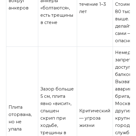
вокруг
анкеры
течение 1–3
Стоимост
анкеров
«болтаются»,
лет
80 тыс. р
есть трещины
выше. Н
в стене
делайте 
сами — э
опасно.
Немедл
запрети
доступ к
балкону.
Вызвать
Зазор больше
аварийн
5 см, плита
бригаду.
явно «висит»,
Москве 
Плита
слышен
Критический
других
оторвана,
скрип при
— угроза
крупных
но не
ходьбе,
жизни
городах 
упала
трещины в
службы,