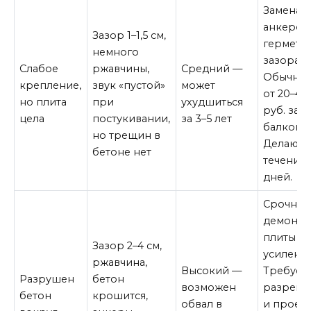
Замена
анкеров
Зазор 1–1,5 см,
гермети
немного
зазора.
Слабое
ржавчины,
Средний —
Обычно 
крепление,
звук «пустой»
может
от 20–40 
но плита
при
ухудшиться
руб. за 
цела
постукивании,
за 3–5 лет
балкон.
но трещин в
Делают 
бетоне нет
течение 
дней.
Срочны
демонта
плиты +
Зазор 2–4 см,
усиление
ржавчина,
Высокий —
Требует
Разрушен
бетон
возможен
разреш
бетон
крошится,
обвал в
и проект