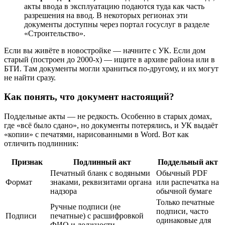
акты ввода в эксплуатацию подаются туда как часть
разрешения на ввод. В некоторых регионах эти
документы доступны через портал госуслуг в разделе
«Строительство».
Если вы живёте в новостройке — начните с УК. Если дом
старый (построен до 2000-х) — ищите в архиве района или в
БТИ. Там документы могли храниться по-другому, и их могут
не найти сразу.
Как понять, что документ настоящий?
Поддельные акты — не редкость. Особенно в старых домах,
где «всё было сдано», но документы потерялись, и УК выдаёт
«копии» с печатями, нарисованными в Word. Вот как
отличить подлинник:
Признак
Подлинный акт
Поддельный акт
Печатный бланк с водяными
Обычный PDF
Формат
знаками, реквизитами органа
или распечатка на
надзора
обычной бумаге
Только печатные
Ручные подписи (не
подписи, часто
Подписи
печатные) с расшифровкой
одинаковые для
ФИО и должности