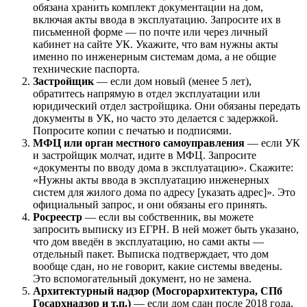
обязана хранить комплект документации на дом,
включая акты ввода в эксплуатацию. Запросите их в
письменной форме — по почте или через личный
кабинет на сайте УК. Укажите, что вам нужны акты
именно по инженерным системам дома, а не общие
технические паспорта.
Застройщик
— если дом новый (менее 5 лет),
обратитесь напрямую в отдел эксплуатации или
юридический отдел застройщика. Они обязаны передать
документы в УК, но часто это делается с задержкой.
Попросите копии с печатью и подписями.
МФЦ или орган местного самоуправления
— если УК
и застройщик молчат, идите в МФЦ. Запросите
«документы по вводу дома в эксплуатацию». Скажите:
«Нужны акты ввода в эксплуатацию инженерных
систем для жилого дома по адресу [указать адрес]». Это
официальный запрос, и они обязаны его принять.
Росреестр
— если вы собственник, вы можете
запросить выписку из ЕГРН. В ней может быть указано,
что дом введён в эксплуатацию, но сами акты —
отдельный пакет. Выписка подтверждает, что дом
вообще сдан, но не говорит, какие системы введены.
Это вспомогательный документ, но не замена.
Архитектурный надзор (Мосгорархитектура, СПб
Госархнадзор и т.п.)
— если дом сдан после 2018 года,