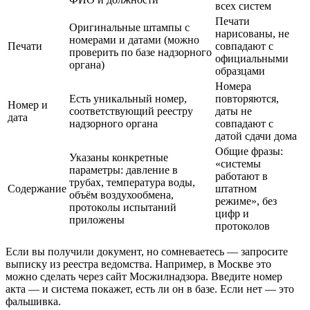
всех систем
Печати
Оригинальные штампы с
нарисованы, не
номерами и датами (можно
Печати
совпадают с
проверить по базе надзорного
официальными
органа)
образцами
Номера
Есть уникальный номер,
повторяются,
Номер и
соответствующий реестру
даты не
дата
надзорного органа
совпадают с
датой сдачи дома
Общие фразы:
Указаны конкретные
«системы
параметры: давление в
работают в
трубах, температура воды,
Содержание
штатном
объём воздухообмена,
режиме», без
протоколы испытаний
цифр и
приложены
протоколов
Если вы получили документ, но сомневаетесь — запросите
выписку из реестра ведомства. Например, в Москве это
можно сделать через сайт Мосжилнадзора. Введите номер
акта — и система покажет, есть ли он в базе. Если нет — это
фальшивка.