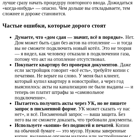
лучше сразу начать процедуру повторного ввода. Дожидаться
«когда-нибудь» — опасно. Чем дольше вы откладываете, тем
сложнее и дороже становится.
Частые ошибки, которые дорого стоят
Думаете, что «дом сдан — значит, всё в порядке»
. Нет.
Дом может быть сдан без актов на отопление — и тогда
вы не сможете подключить новый котёл. Это не теория
— я видел, как человеку отказали в подключении газа,
потому что акт на отопление отсутствовал.
Покупаете квартиру без проверки документов
. Даже
если застройщик говорит «всё есть», требуйте копии с
печатями. Не верьте на слово. У меня был клиент,
который купил квартиру в новостройке, а через год
выяснилось: акты на канализацию не были выданы — и
теперь он платит штрафы за «самовольное
подключение».
Пытаетесь получить акты через УК, но не пишете
запрос в письменной форме
. УК может сказать «у нас
нет», и всё. Письменный запрос — ваша защита. Без
него вы не сможете доказать, что требовали документы.
Используете «копии» без подписей и печатей
. Копии
на обычной бумаге — это мусор. Нужны заверенные
копии, выданные органом надзора или застройщиком с