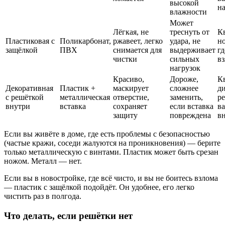
высокой
н
влажности
Может
Лёгкая, не
треснуть от
К
Пластиковая с
Поликарбонат,
ржавеет, легко
удара, не
н
защёлкой
ПВХ
снимается для
выдерживает
гд
чистки
сильных
в
нагрузок
Красиво,
Дороже,
К
Декоративная
Пластик +
маскирует
сложнее
д
с решёткой
металлическая
отверстие,
заменить,
ре
внутри
вставка
сохраняет
если вставка
в
защиту
повреждена
в
Если вы живёте в доме, где есть проблемы с безопасностью
(частые кражи, соседи жалуются на проникновения) — берите
только металлическую с винтами. Пластик может быть срезан
ножом. Металл — нет.
Если вы в новостройке, где всё чисто, и вы не боитесь взлома
— пластик с защёлкой подойдёт. Он удобнее, его легко
чистить раз в полгода.
Что делать, если решётки нет