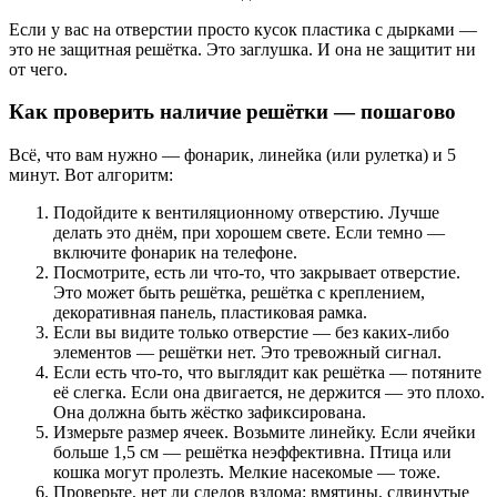
Если у вас на отверстии просто кусок пластика с дырками —
это не защитная решётка. Это заглушка. И она не защитит ни
от чего.
Как проверить наличие решётки — пошагово
Всё, что вам нужно — фонарик, линейка (или рулетка) и 5
минут. Вот алгоритм:
Подойдите к вентиляционному отверстию. Лучше
делать это днём, при хорошем свете. Если темно —
включите фонарик на телефоне.
Посмотрите, есть ли что-то, что закрывает отверстие.
Это может быть решётка, решётка с креплением,
декоративная панель, пластиковая рамка.
Если вы видите только отверстие — без каких-либо
элементов — решётки нет. Это тревожный сигнал.
Если есть что-то, что выглядит как решётка — потяните
её слегка. Если она двигается, не держится — это плохо.
Она должна быть жёстко зафиксирована.
Измерьте размер ячеек. Возьмите линейку. Если ячейки
больше 1,5 см — решётка неэффективна. Птица или
кошка могут пролезть. Мелкие насекомые — тоже.
Проверьте, нет ли следов взлома: вмятины, сдвинутые