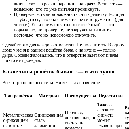
винты, сколы краски, царапины на краях. Если есть —
возможно, кто-то уже пытался проникнуть.
Проверьте, есть ли возможность снять решётку. Если да
— убедитесь, что она снимается без инструментов (для
чистки). Если снимается только с отвёрткой — это
нормально, но проверьте, не закручены ли винты
настолько, что их невозможно открутить.
Сделайте это для каждого отверстия. Не поленитесь. В одном
доме у меня в ванной решётка была, а на кухне — только
дыра. Соседи жаловались, что в отверстие залетают пчёлы.
Никто не проверял.
Какие типы решёток бывают — и что лучше
Всего три основных типа. Ниже — их сравнение.
Тип решётки
Материал
Преимущества
Недостатки
Тяжелее,
К
сложнее
Прочная,
ва
Металлическая
Оцинкованная
снимать,
долговечная, не
т
с фиксацией
сталь,
может
гнётся, не
ве
на винтах
алюминий
ржаветь при
ломается
в