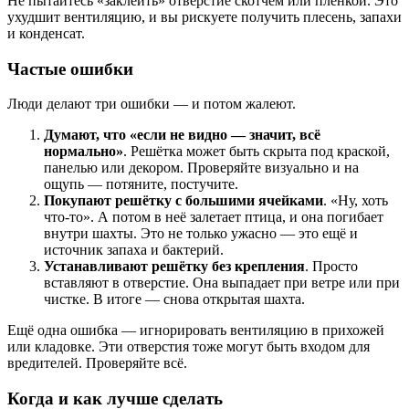
Не пытайтесь «заклеить» отверстие скотчем или пленкой. Это
ухудшит вентиляцию, и вы рискуете получить плесень, запахи
и конденсат.
Частые ошибки
Люди делают три ошибки — и потом жалеют.
Думают, что «если не видно — значит, всё
нормально»
. Решётка может быть скрыта под краской,
панелью или декором. Проверяйте визуально и на
ощупь — потяните, постучите.
Покупают решётку с большими ячейками
. «Ну, хоть
что-то». А потом в неё залетает птица, и она погибает
внутри шахты. Это не только ужасно — это ещё и
источник запаха и бактерий.
Устанавливают решётку без крепления
. Просто
вставляют в отверстие. Она выпадает при ветре или при
чистке. В итоге — снова открытая шахта.
Ещё одна ошибка — игнорировать вентиляцию в прихожей
или кладовке. Эти отверстия тоже могут быть входом для
вредителей. Проверяйте всё.
Когда и как лучше сделать