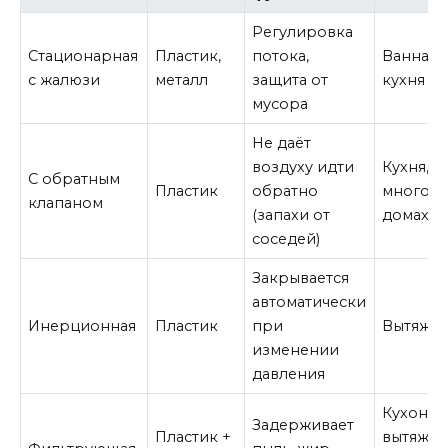
Регулировка
Стационарная
Пластик,
потока,
Ванная, 
с жалюзи
металл
защита от
кухня
мусора
Не даёт
воздуху идти
Кухня, в
С обратным
Пластик
обратно
многок
клапаном
(запахи от
домах
соседей)
Закрывается
автоматически
Инерционная
Пластик
при
Вытяжны
изменении
давления
Кухонн
Задерживает
Пластик +
вытяжки