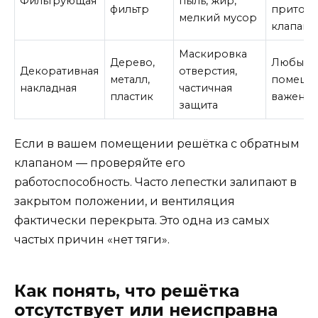
Фильтрующая
пыль, жир,
фильтр
приточ
мелкий мусор
клапаны
Маскировка
Дерево,
Любые
Декоративная
отверстия,
металл,
помещен
накладная
частичная
пластик
важен д
защита
Если в вашем помещении решётка с обратным
клапаном — проверяйте его
работоспособность. Часто лепестки залипают в
закрытом положении, и вентиляция
фактически перекрыта. Это одна из самых
частых причин «нет тяги».
Как понять, что решётка
отсутствует или неисправна