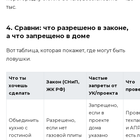
тыс.
4. Сравни: что разрешено в законе,
а что запрещено в доме
Вот таблица, которая покажет, где могут быть
ловушки.
Что ты
Частые
Закон (СНиП,
Что
хочешь
запреты от
ЖК РФ)
пров
сделать
УК/проекта
Запрещено,
если в
Пров
Объединить
Разрешено,
проекте
техпа
кухню с
если нет
дома
и АП
гостиной
газовой плиты
указано
есть л