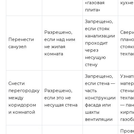
«газовая
кухне
плита»
Запрещено,
если стояк
Разрешено,
Свери
канализации
Перенести
если над ним
план
проходит
санузел
не жилая
стояк
через
комната
техпа
несущую
стену
Запрещено,
Узнат
Снести
если стена —
матер
перегородку
Разрешено,
часть
стены
между
если это не
конструкции
техпа
коридором
несущая стена
фасада или
— пан
и комнатой
шахты
кирпи
вентиляции
газоб
Пров