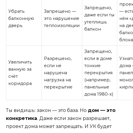
проек
Запрещено,
Убрать
Запрещено —
— ест
даже если ты
балконную
это нарушение
нём «
утеплишь
дверь
теплоизоляции
на де
балкон
балк
блока
Запрещено,
Разрешено,
если в доме
Узнат
Увеличить
если не
тонкие
дома
ванную за
нарушена
перекрытия
панел
счёт
нагрузка на
(например,
моно
коридора
перекрытие
панельные
кирп
дома 1980-х)
Ты видишь: закон — это база. Но
дом — это
конкретика
. Даже если закон разрешает,
проект дома может запрещать. И УК будет