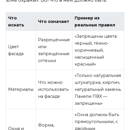
зоне охраны». Вот что в нём должно быть:
Что
Пример из
Что означает
искать
реальных правил
«Запрещены цвета:
Разрешённые
чёрный, тёмно-
Цвет
или
коричневый,
фасада
запрещённые
насыщенный
оттенки
красный»
«Только натуральная
Что можно
штукатурка, кирпич,
Материалы
использовать
натуральный камень.
на фасаде
Панели ПВХ —
запрещены»
«Окна должны быть
прямоугольными, с
Форма,
Окна и
двойным