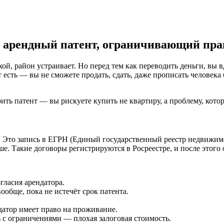
ре арендный патент, ограничивающий пра
, район устраивает. Но перед тем как переводить деньги, вы вд
 есть — вы не сможете продать, сдать, даже прописать человека б
ерить патент — вы рискуете купить не квартиру, а проблему, кото
 Это запись в ЕГРН (Единый государственный реестр недвижимо
е. Такие договоры регистрируются в Росреестре, и после этого
гласия арендатора.
ообще, пока не истечёт срок патента.
датор имеет право на проживание.
ь с ограничениями — плохая залоговая стоимость.