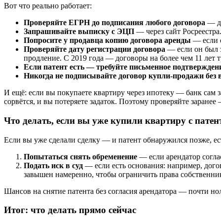
Вот что реально работает:
Проверяйте ЕГРН до подписания любого договора
— да
Запрашивайте выписку с ЭЦП
— через сайт Росреестра
Попросите у продавца копию договора аренды
— если о
Проверяйте дату регистрации договора
— если он был з
продление. С 2019 года — договоры на более чем 11 лет 
Если патент есть — требуйте письменное подтверждение
Никогда не подписывайте договор купли-продажи без
И ещё: если вы покупаете квартиру через ипотеку — банк сам 
сорвётся, и вы потеряете задаток. Поэтому проверяйте заранее 
Что делать, если вы уже купили квартиру с патен
Если вы уже сделали сделку — и патент обнаружился позже, ес
Попытаться снять обременение
— если арендатор соглас
Подать иск в суд
— если есть основания: например, догов
завышен намеренно, чтобы ограничить права собственник
Шансов на снятие патента без согласия арендатора — почти но
Итог: что делать прямо сейчас