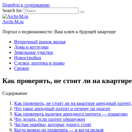
Перейти к содержанию
Search for:
Archi-M.ru
Портал о недвижимости: Ваш ключ к будущей квартире
Вторичный рынок жилья
Дома и коттеджи
Земельные участки
Новостройки
Сделки, ипотека и право
Свежее
Как проверить, не стоит ли на кварти
Содержание
Как проверить, не стоит ли на квартире арендный патен
Что такое арендный патент и почему он опасен
Как проверить наличие арендного патента — пошагово
Что делать, если патент обнаружен
Частые ошибки, которые дорого стоят
Когда можно не проверять — и когда нельзя