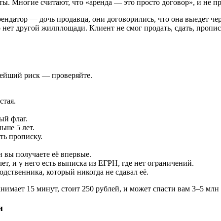
ы. Многие считают, что «аренда — это просто договор», и не п
ендатор — дочь продавца, они договорились, что она выедет чер
о нет другой жилплощади. Клиент не смог продать, сдать, пропис
алейший риск — проверяйте.
стая.
ый флаг.
ьше 5 лет.
ть прописку.
 вы получаете её впервые.
т, и у него есть выписка из ЕГРН, где нет ограничений.
одственника, который никогда не сдавал её.
нимает 15 минут, стоит 250 рублей, и может спасти вам 3–5 млн
и