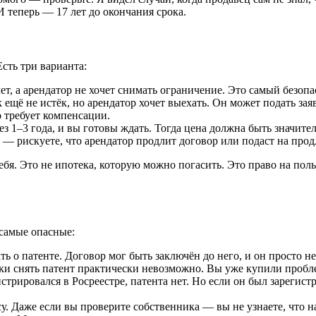
И теперь — 17 лет до окончания срока.
сть три варианта:
ет, а арендатор не хочет снимать ограничение. Это самый безоп
 ещё не истёк, но арендатор хочет выехать. Он может подать зая
о требует компенсации.
ез 1–3 года, и вы готовы ждать. Тогда цена должна быть знач
 — рискуете, что арендатор продлит договор или подаст на продл
ебя. Это не ипотека, которую можно погасить. Это право на пол
самые опасные:
ь о патенте. Договор мог быть заключён до него, и он просто не
ки снять патент практически невозможно. Вы уже купили пробл
трировался в Росреестре, патента нет. Но если он был зарегист
у. Даже если вы проверите собственника — вы не узнаете, что н