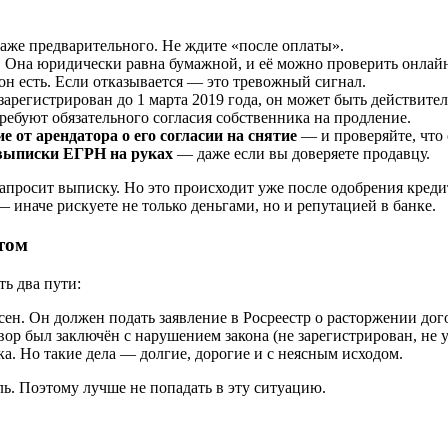
же предварительного. Не ждите «после оплаты».
. Она юридически равна бумажной, и её можно проверить онлай
н есть. Если отказывается — это тревожный сигнал.
арегистрирован до 1 марта 2019 года, он может быть действителе
требуют обязательного согласия собственника на продление.
 от арендатора о его согласии на снятие
— и проверяйте, что 
 выписки ЕГРН на руках
— даже если вы доверяете продавцу.
запросит выписку. Но это происходит уже после одобрения креди
— иначе рискуете не только деньгами, но и репутацией в банке.
том
ть два пути:
ен. Он должен подать заявление в Росреестр о расторжении дого
ор был заключён с нарушением закона (не зарегистрирован, не у
а. Но такие дела — долгие, дорогие и с неясным исходом.
ль. Поэтому лучше не попадать в эту ситуацию.