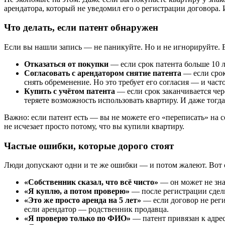
арендатора, который не уведомил его о регистрации договора. 
Что делать, если патент обнаружен
Если вы нашли запись — не паникуйте. Но и не игнорируйте. Е
Отказаться от покупки
— если срок патента больше 10 л
Согласовать с арендатором снятие патента
— если срок
снять обременение. Но это требует его согласия — и част
Купить с учётом патента
— если срок заканчивается чер
теряете возможность использовать квартиру. И даже тогда
Важно: если патент есть — вы не можете его «переписать» на с
не исчезает просто потому, что вы купили квартиру.
Частые ошибки, которые дорого стоят
Люди допускают одни и те же ошибки — и потом жалеют. Вот 
«Собственник сказал, что всё чисто»
— он может не знат
«Я куплю, а потом проверю»
— после регистрации сдел
«Это же просто аренда на 5 лет»
— если договор не регис
если арендатор — родственник продавца.
«Я проверю только по ФИО»
— патент привязан к адрес