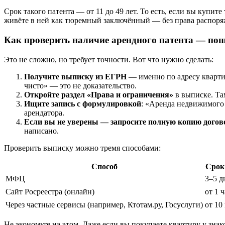
Срок такого патента — от 11 до 49 лет. То есть, если вы купит
живёте в ней как тюремный заключённый — без права распоря
Как проверить наличие арендного патента — по
Это не сложно, но требует точности. Вот что нужно сделать:
Получите выписку из ЕГРН
— именно по адресу квартир
чисто» — это не доказательство.
Откройте раздел «Права и ограничения»
в выписке. Та
Ищите запись с формулировкой
: «Аренда недвижимого 
арендатора.
Если вы не уверены — запросите полную копию догов
написано.
Проверить выписку можно тремя способами:
Способ
Срок
МФЦ
3–5 д
Сайт Росреестра (онлайн)
от 1 ч
Через частные сервисы (например, Ктотам.ру, Госуслуги)
от 10
Не экономьте на этом. Даже если вы покупаете квартиру у знак