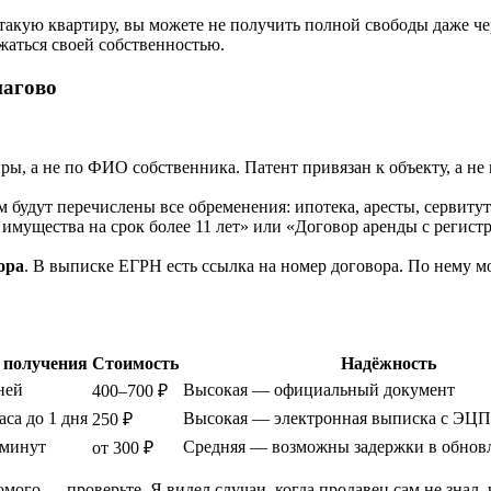
е такую квартиру, вы можете не получить полной свободы даже че
жаться своей собственностью.
шагово
ы, а не по ФИО собственника. Патент привязан к объекту, а не 
м будут перечислены все обременения: ипотека, аресты, сервиту
имущества на срок более 11 лет» или «Договор аренды с регистр
ора
. В выписке ЕГРН есть ссылка на номер договора. По нему м
 получения
Стоимость
Надёжность
ней
Высокая — официальный документ
400–700 ₽
аса до 1 дня
Высокая — электронная выписка с ЭЦП
250 ₽
 минут
Средняя — возможны задержки в обнов
от 300 ₽
омого — проверьте. Я видел случаи, когда продавец сам не знал,