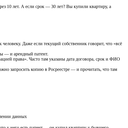
рез 10 лет. А если срок — 30 лет? Вы купили квартиру, а
к человеку. Даже если текущий собственник говорит, что «всё
ты — и арендный патент.
ацией права». Часто там указаны дата договора, срок и ФИО
ожно запросить копию в Росреестре — и прочитать, что там
лении данных
 что у него есть патент — он купил квартиру у бывшего