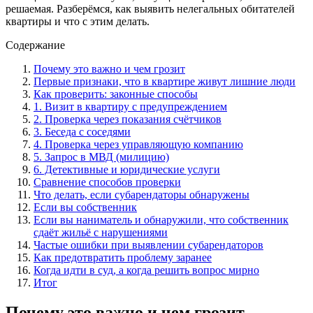
решаемая. Разберёмся, как выявить нелегальных обитателей
квартиры и что с этим делать.
Содержание
Почему это важно и чем грозит
Первые признаки, что в квартире живут лишние люди
Как проверить: законные способы
1. Визит в квартиру с предупреждением
2. Проверка через показания счётчиков
3. Беседа с соседями
4. Проверка через управляющую компанию
5. Запрос в МВД (милицию)
6. Детективные и юридические услуги
Сравнение способов проверки
Что делать, если субарендаторы обнаружены
Если вы собственник
Если вы наниматель и обнаружили, что собственник
сдаёт жильё с нарушениями
Частые ошибки при выявлении субарендаторов
Как предотвратить проблему заранее
Когда идти в суд, а когда решить вопрос мирно
Итог
Почему это важно и чем грозит