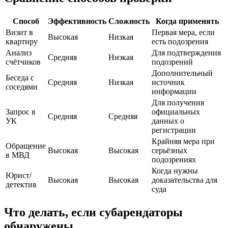
Способ
Эффективность
Сложность
Когда применять
Визит в
Первая мера, если
Высокая
Низкая
квартиру
есть подозрения
Анализ
Для подтверждения
Средняя
Низкая
счётчиков
подозрений
Дополнительный
Беседа с
Средняя
Низкая
источник
соседями
информации
Для получения
Запрос в
официальных
Средняя
Средняя
УК
данных о
регистрации
Крайняя мера при
Обращение
Высокая
Высокая
серьёзных
в МВД
подозрениях
Когда нужны
Юрист/
Высокая
Высокая
доказательства для
детектив
суда
Что делать, если субарендаторы
обнаружены